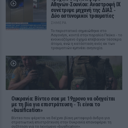
Αθηνών‑Σουνίου: Αναστροφή ΙΧ
συνέτριψε μηχανή της ΔΙΑΣ ‑
Δύο αστυνομικοί τραυματίες
ΣΉΜΕΡΑ
Το περιστατικό σημειώθηκε στο
Λαγονήσι, κοντά στην παραλία Πεύκο - το
ενοικιαζόμενο όχημα επέβαιναν τέσσερα
άτομα, ενώ η κατάσταση ενός εκ των
τραυματιών εμπνέει ανησυχία.
Ουκρανία: Βίντεο σοκ με 19χρονο να οδηγείται
με τη βία για επιστράτευση ‑ Τι είναι το
«busification»
Βίντεο που φέρεται να δείχνει βίαιη μεταφορά άνδρα για
στρατιωτική επιστράτευση στην Ουκρανία επαναφέρει τη
συζήτηση για το λεγόμενο «busification».