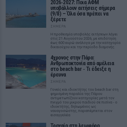
2026‑2027: Ποια ΑΦΜ
υποβάλλουν αιτήσεις σήμερα
(9/8) – Όλα όσα πρέπει να
ξέρετε
ΣΉΜΕΡΑ
Η προθεσμία υποβολής αιτήσεων λήγει
στις 21 Αυγούστου 2026, με επιδότηση
έως 600 ευρώ ανάλογα με την κατηγορία
δικαιούχου και την περίοδο διαμονής.
4χρονος στην Πάρο:
Ανθρωποκτονία από αμέλεια
στο beach bar ‑ Τι έδειξε η
έρευνα
ΣΉΜΕΡΑ
Γονείς και ιδιοκτήτης του beach bar στη
φημισμένη παραλία της Πάρου
αντιμετωπίζουν κατηγορίες μετά τον
πνιγμό του μικρού παιδιού σε πισίνα - ο
ιδιοκτήτης, δηλωμένος ως
ναυαγοσώστης, παραπέμπεται στον
εισαγγελέα
Τροχαίο στη λεωφόρο