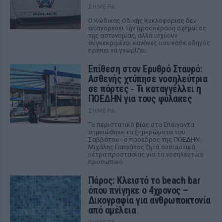
ΣΉΜΕΡΑ
Ο Κώδικας Οδικής Κυκλοφορίας δεν
απαγορεύει την προσπέραση οχήματος
της αστυνομίας, αλλά ισχύουν
συγκεκριμένοι κανόνες που κάθε οδηγός
πρέπει να γνωρίζει.
Επίθεση στον Ερυθρό Σταυρό:
Ασθενής χτύπησε νοσηλεύτρια
σε πόρτες ‑ Τι καταγγέλλει η
ΠΟΕΔΗΝ για τους φύλακες
ΣΉΜΕΡΑ
Το περιστατικό βίας στα Επείγοντα
σημειώθηκε τα ξημερώματα του
Σαββάτου - ο πρόεδρος της ΠΟΕΔΗΝ
Μιχάλης Γιαννάκος ζητά ουσιαστικά
μέτρα προστασίας για το νοσηλευτικό
προσωπικό
Πάρος: Κλειστό το beach bar
όπου πνίγηκε ο 4χρονος –
Δικογραφία για ανθρωποκτονία
από αμέλεια