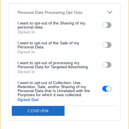
third parties.
ΣΉΜΕΡΑ
Personal Data Processing Opt Outs
Πυρκαγιά στο διυλιστήριο της Τζαζάν
μετά από επίθεση drone - Η Τεχεράνη
απαιτεί αποχώρηση αμερικανικών
I want to opt-out of the Sharing of my
δυνάμεων, άρση κυρώσεων και
personal data.
αποζημιώσεις πριν ανοίξει η κρίσιμη
Opted In
θαλάσσια δίοδος
I want to opt-out of the Sale of my
Ελικόπτερο προσγειώθηκε στο
Personal Data.
Σαρακήνικο για να κάνουν
Opted In
μπάνιο οι επιβάτες του
I want to opt-out of processing my
ΣΉΜΕΡΑ
Personal Data for Targeted Advertising.
Ο επιχειρηματίας από τη Μήλο που
Opted In
κατέγραψε το περιστατικό μίλησε στον
ΣΚΑΪ και περιέγραψε τι είδε στην
I want to opt-out of Collection, Use,
παραλία
Retention, Sale, and/or Sharing of my
Personal Data that Is Unrelated with the
Νέα λεωφόρος στον Βοτανικό:
Purposes for which it was collected.
Opted Out
Πόσες λωρίδες θα έχει και
πότε παραδίδεται
CONFIRM
ΣΉΜΕΡΑ
Η Λεωφόρος Προφήτη Δανιήλ, που
κατασκευάζεται στο πλαίσιο της Διπλής