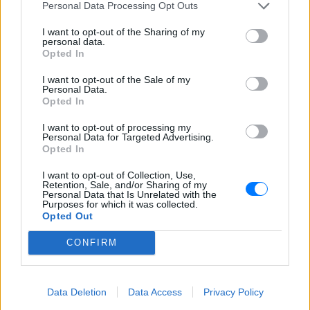
ΔΕΙΤΕ ΕΠΙΣΗΣ
Personal Data Processing Opt Outs
I want to opt-out of the Sharing of my
ΣΤΗΝ ΙΔΙΑ ΚΑΤΗΓΟΡΙΑ
personal data.
Opted In
Χρήστος Δάντης: «Συνάδελφοι
I want to opt-out of the Sale of my
προσπαθούν να ξεχάσουν ότι
Personal Data.
έγραψα το """"My Number
Opted In
One""""»
I want to opt-out of processing my
ΣΉΜΕΡΑ
Personal Data for Targeted Advertising.
Opted In
Ο συνθέτης μίλησε ανοιχτά για την
αχαριστία που βιώνει στον χώρο της
μουσικής, 22 χρόνια μετά τη νίκη της
I want to opt-out of Collection, Use,
Ελλάδας στη Eurovision.
Retention, Sale, and/or Sharing of my
Personal Data that Is Unrelated with the
Purposes for which it was collected.
Νεαρός στο λιμάνι του Πειραιά:
Opted Out
«Πάω διακοπές έναν μήνα» ‑ Η
απίθανη ατάκα στην κάμερα του
CONFIRM
MEGA
ΣΉΜΕΡΑ
Η κάμερα της εκπομπής «Κοινωνία Ώρα
Data Deletion
Data Access
Privacy Policy
MEGA» κατέγραψε τη διασκεδαστική
στιγμή από το λιμάνι του Πειραιά, την