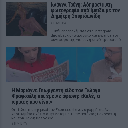
Ιωάννα Τούνη: Αδημοσίευτη
φωτογραφία από Ίμπιζα με τον
Δημήτρη Σπυριδωνίδη
ΣΉΜΕΡΑ
Η influencer ανέβασε στο Instagram
throwback στιγμιότυπο και ρώτησε τον
σύντροφό της για τον φετινό προορισμό
Η Μαριάννα Γεωργαντή είδε τον Γιώργο
Φραγκούλη και έμεινε άφωνη: «Καλέ, τι
ωραίος που είναι»
Οι τίτλοι της εφημερίδας Espresso έγιναν αφορμή για ένα
χαριτωμένο σχόλιο στην εκπομπή της Μαριάννας Γεωργαντή
και του Γιάννη Κολοκυθά
ΣΉΜΕΡΑ