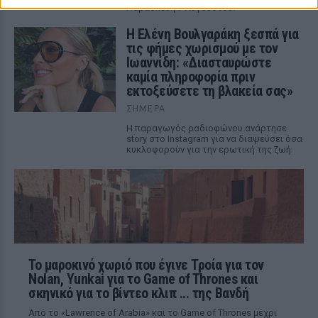
Παρασκευή 7 Αυγούστου.
Η Ελένη Βουλγαράκη ξεσπά για
τις φήμες χωρισμού με τον
Ιωαννίδη: «Διασταυρώστε
καμία πληροφορία πριν
εκτοξεύσετε τη βλακεία σας»
ΣΉΜΕΡΑ
Η παραγωγός ραδιοφώνου ανάρτησε
story στο Instagram για να διαψεύσει όσα
κυκλοφορούν για την ερωτική της ζωή
Το μαροκινό χωριό που έγινε Τροία για τον
Nolan, Yunkai για το Game of Thrones και
σκηνικό για το βίντεο κλιπ ... της Βανδή
Από το «Lawrence of Arabia» και το Game of Thrones μέχρι