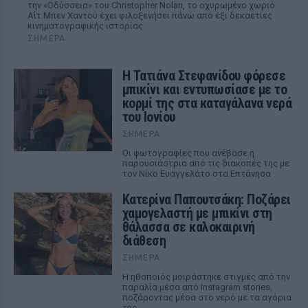
την «Οδύσσεια» του Christopher Nolan, το οχυρωμένο χωριό
Αΐτ Μπεν Χαντού έχει φιλοξενήσει πάνω από έξι δεκαετίες
κινηματογραφικής ιστορίας
ΣΉΜΕΡΑ
Η Τατιάνα Στεφανίδου φόρεσε
μπικίνι και εντυπωσίασε με το
κορμί της στα καταγάλανα νερά
του Ιονίου
ΣΉΜΕΡΑ
Οι φωτογραφίες που ανέβασε η
παρουσιάστρια από τις διακοπές της με
τον Νίκο Ευαγγελάτο στα Επτάνησα
Κατερίνα Παπουτσάκη: Ποζάρει
χαμογελαστή με μπικίνι στη
θάλασσα σε καλοκαιρινή
διάθεση
ΣΉΜΕΡΑ
Η ηθοποιός μοιράστηκε στιγμές από την
παραλία μέσα από Instagram stories,
ποζάροντας μέσα στο νερό με τα αγόρια
της