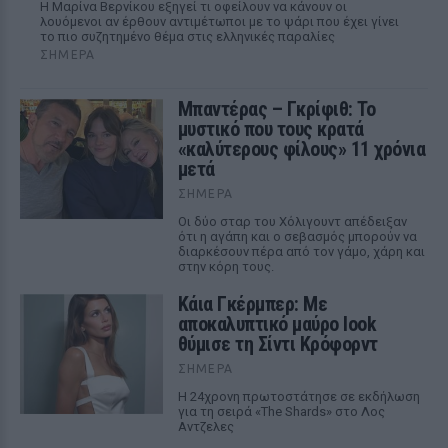
Η Μαρίνα Βερνίκου εξηγεί τι οφείλουν να κάνουν οι
λουόμενοι αν έρθουν αντιμέτωποι με το ψάρι που έχει γίνει
το πιο συζητημένο θέμα στις ελληνικές παραλίες
ΣΉΜΕΡΑ
Μπαντέρας – Γκρίφιθ: Το
μυστικό που τους κρατά
«καλύτερους φίλους» 11 χρόνια
μετά
ΣΉΜΕΡΑ
Οι δύο σταρ του Χόλιγουντ απέδειξαν
ότι η αγάπη και ο σεβασμός μπορούν να
διαρκέσουν πέρα από τον γάμο, χάρη και
στην κόρη τους.
Κάια Γκέρμπερ: Με
αποκαλυπτικό μαύρο look
θύμισε τη Σίντι Κρόφορντ
ΣΉΜΕΡΑ
Η 24χρονη πρωτοστάτησε σε εκδήλωση
για τη σειρά «The Shards» στο Λος
Αντζελες