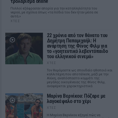
τρολάρισμα online
Πολλοί εξέφρασαν απορία για την καταλληλότητα του
νερού, με σχόλια όπως «τα πόδια του δεν ήταν μέσα σε
αυτό;»
ΧΤΕΣ
22 χρόνια από τον θάνατο του
Δημήτρη Παπαμιχαήλ: Η
ανάρτηση της Φίνος Φιλμ για
το «γοητευτικό λεβεντόπαιδο
του ελληνικού σινεμά»
ΧΤΕΣ
Τον θυμόμαστε ως σπουδαίο ηθοποιό και
καλλιτέχνη που αποτέλεσε, μαζί με την
Αλίκη, αναπόσπαστο κομμάτι της
μεγάλης οικογένειας της Φίνος Φιλμ,
αναφέρεται χαρακτηριστικά
Μαρίνα Βερνίκου: Πόζαρε με
λαγοκέφαλο στο χέρι
ΧΤΕΣ
Η Μαρίνα Βερνίκου εξηγεί πώς να