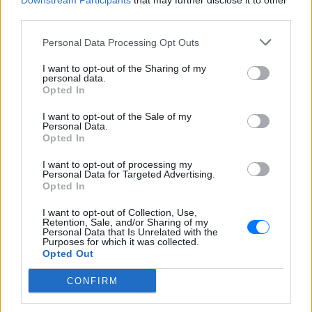
Downstream Participants
that may further disclose it to other
third parties.
Personal Data Processing Opt Outs
I want to opt-out of the Sharing of my
personal data.
ΔΕΙΤΕ ΕΠΙΣΗΣ
Opted In
I want to opt-out of the Sale of my
ΣΤΗΝ ΙΔΙΑ ΚΑΤΗΓΟΡΙΑ
Personal Data.
Opted In
Η Γαρυφαλλιά Καληφώνη στην
I want to opt-out of processing my
Πάρο με μαύρο μπικίνι ‑ δείτε
Personal Data for Targeted Advertising.
τις πόζες της
Opted In
ΠΡΙΝ 10 ΏΡΕΣ
I want to opt-out of Collection, Use,
Retention, Sale, and/or Sharing of my
Το μοντέλο μοιράστηκε φωτογραφίες
Personal Data that Is Unrelated with the
από τις καλοκαιρινές της διακοπές στο
Purposes for which it was collected.
νησί των Κυκλάδων
Opted Out
Ιωάννα Τούνη: «Έβγαλα όλο το
βράδυ στο νοσοκομείο με ορούς
CONFIRM
και αντιβιώσεις»