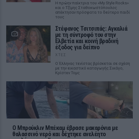
Η πρώην παίκτρια του «My Style Rocks»
και ο Τζίμης Σταθοκωστόπουλος
απέκτησαν πρόσφατα το δεύτερο παιδί
τους
Στέφανος Τσιτσιπάς: Αγκαλιά
με τη σύντροφό του στην
Ελβετία και κοινή βραδινή
έξοδος για δείπνο
ΧΤΕΣ
Ο Έλληνας τενίστας βρίσκεται σε σχέση
με την εικαστικό καταγωγής Σικάγο,
Κρίστεν Τομς
Ο Μπρούκλιν Μπέκαμ έβρασε μακαρόνια με
θαλασσινό νερό και δέχτηκε ανελέητο