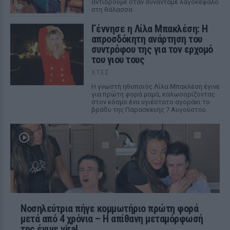
αντιδρούμε όταν συναντάμε λαγοκέφαλο
στη θάλασσα
Γέννησε η Λίλα Μπακλέση: Η
απροσδόκητη ανάρτηση του
συντρόφου της για τον ερχομό
του γιου τους
ΧΤΕΣ
Η γνωστή ηθοποιός Λίλα Μπακλέση έγινε
για πρώτη φορά μαμά, καλωσορίζοντας
στον κόσμο ένα υγιέστατο αγοράκι το
βράδυ της Παρασκευής 7 Αυγούστου.
Νοσηλεύτρια πήγε κομμωτήριο πρώτη φορά
μετά από 4 χρόνια – Η απίθανη μεταμόρφωσή
της έγινε viral