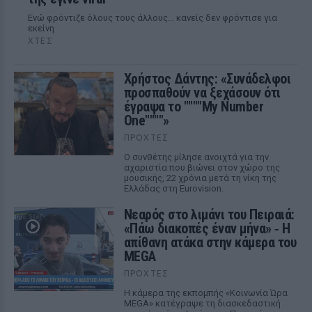
Ενώ φρόντιζε όλους τους άλλους... κανείς δεν φρόντισε για
εκείνη
ΧΤΕΣ
Χρήστος Δάντης: «Συνάδελφοι
προσπαθούν να ξεχάσουν ότι
έγραψα το """"My Number
One""""»
ΠΡΟΧΤΈΣ
Ο συνθέτης μίλησε ανοιχτά για την
αχαριστία που βιώνει στον χώρο της
μουσικής, 22 χρόνια μετά τη νίκη της
Ελλάδας στη Eurovision.
Νεαρός στο λιμάνι του Πειραιά:
«Πάω διακοπές έναν μήνα» ‑ Η
απίθανη ατάκα στην κάμερα του
MEGA
ΠΡΟΧΤΈΣ
Η κάμερα της εκπομπής «Κοινωνία Ώρα
MEGA» κατέγραψε τη διασκεδαστική