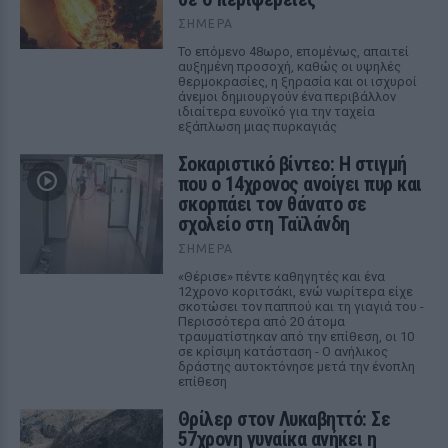
ΣΉΜΕΡΑ
Το επόμενο 48ωρο, επομένως, απαιτεί
αυξημένη προσοχή, καθώς οι υψηλές
θερμοκρασίες, η ξηρασία και οι ισχυροί
άνεμοι δημιουργούν ένα περιβάλλον
ιδιαίτερα ευνοϊκό για την ταχεία
εξάπλωση μιας πυρκαγιάς
Σοκαριστικό βίντεο: Η στιγμή
που ο 14χρονος ανοίγει πυρ και
σκορπάει τον θάνατο σε
σχολείο στη Ταϊλάνδη
ΣΉΜΕΡΑ
«Θέρισε» πέντε καθηγητές και ένα
12χρονο κοριτσάκι, ενώ νωρίτερα είχε
σκοτώσει τον παππού και τη γιαγιά του -
Περισσότερα από 20 άτομα
τραυματίστηκαν από την επίθεση, οι 10
σε κρίσιμη κατάσταση - Ο ανήλικος
δράστης αυτοκτόνησε μετά την ένοπλη
επίθεση
Θρίλερ στον Λυκαβηττό: Σε
57χρονη γυναίκα ανήκει η