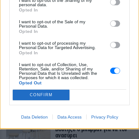
I want to opt-out of the Sharing of my
«busification»
personal data.
Opted In
ΣΉΜΕΡΑ
Βίντεο που φέρεται να δείχνει βίαιη
I want to opt-out of the Sale of my
Personal Data.
μεταφορά άνδρα για στρατιωτική
επιστράτευση στην Ουκρανία
Opted In
επαναφέρει τη συζήτηση για το λεγόμενο
«busification».
I want to opt-out of processing my
Personal Data for Targeted Advertising.
Ουκρανία: Βίντεο σοκ με
Opted In
19χρονο να οδηγείται με τη βία
για επιστράτευση ‑ Τι είναι το
I want to opt-out of Collection, Use,
Retention, Sale, and/or Sharing of my
«busification»
Personal Data that Is Unrelated with the
Purposes for which it was collected.
ΣΉΜΕΡΑ
Opted Out
Βίντεο που φέρεται να δείχνει βίαιη
μεταφορά άνδρα για στρατιωτική
CONFIRM
επιστράτευση στην Ουκρανία
επαναφέρει τη συζήτηση για το λεγόμενο
«busification».
Πάρο: 4χρονος έχασε τη ζωή
Data Deletion
Data Access
Privacy Policy
του σε πισίνα beach bar –
Βούτηξε ο μπάρμαν για να τον
ανασύρει