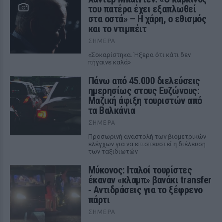
του πατέρα έχει εξαπλωθεί
στα οστά» – Η χάρη, ο εθισμός
και το ντιμπέιτ
ΣΉΜΕΡΑ
«Σοκαρίστηκα. Ήξερα ότι κάτι δεν
πήγαινε καλά»
Πάνω από 45.000 διελεύσεις
ημερησίως στους Ευζώνους:
Μαζική άφιξη τουριστών από
τα Βαλκάνια
ΣΉΜΕΡΑ
Προσωρινή αναστολή των βιομετρικών
ελέγχων για να επισπευστεί η διέλευση
των ταξιδιωτών
Μύκονος: Ιταλοί τουρίστες
έκαναν «κλαμπ» βανάκι transfer
‑ Αντιδράσεις για το ξέφρενο
πάρτι
ΣΉΜΕΡΑ