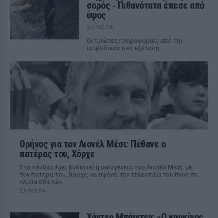
σορός ‑ Πιθανότατα έπεσε από
ύψος
ΣΉΜΕΡΑ
Οι πρώτες πληροφορίες από την
ιατροδικαστική εξέταση
Θρήνος για τον Λιονέλ Μέσι: Πέθανε ο
πατέρας του, Χόρχε
Στο πένθος έχει βυθιστεί η οικογένεια του Λιονέλ Μέσι, με
τον πατέρα του, Χόρχε, να αφήνει την τελευταία του πνοή σε
ηλικία 68 ετών.
ΣΉΜΕΡΑ
Χάντερ Μπάιντεν: «Ο καρκίνος