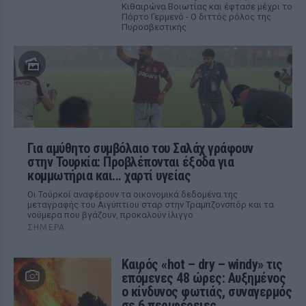
Κιθαιρώνα Βοιωτίας και έφτασε μέχρι το
Πόρτο Γερμενό - Ο διττός ρόλος της
Πυροσβεστικής
Για αμύθητο συμβόλαιο του Σαλάχ γράφουν
στην Τουρκία: Προβλέπονται έξοδα για
κομμωτήρια και... χαρτί υγείας
Οι Τούρκοί αναφέρουν τα οικονομικά δεδομένα της
μεταγραφής του Αιγύπτιου σταρ στην Τραμπζονσπόρ και τα
νούμερα που βγάζουν, προκαλούν ίλιγγο
ΣΉΜΕΡΑ
Καιρός «hot – dry – windy» τις
επόμενες 48 ώρες: Αυξημένος
ο κίνδυνος φωτιάς, συναγερμός
σε 6 περιφέρειες