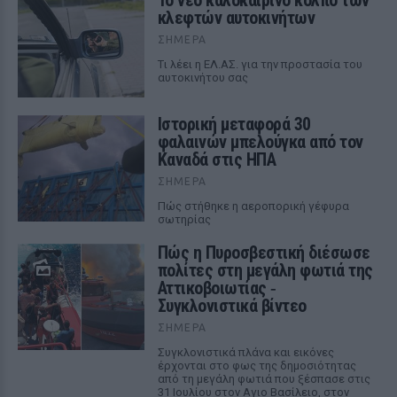
Το νέο καλοκαιρινό κόλπο των
κλεφτών αυτοκινήτων
ΣΉΜΕΡΑ
Tι λέει η ΕΛ.ΑΣ. για την προστασία του
αυτοκινήτου σας
Ιστορική μεταφορά 30
φαλαινών μπελούγκα από τον
Καναδά στις ΗΠΑ
ΣΉΜΕΡΑ
Πώς στήθηκε η αεροπορική γέφυρα
σωτηρίας
Πώς η Πυροσβεστική διέσωσε
πολίτες στη μεγάλη φωτιά της
Αττικοβοιωτίας ‑
Συγκλονιστικά βίντεο
ΣΉΜΕΡΑ
Συγκλονιστικά πλάνα και εικόνες
έρχονται στο φως της δημοσιότητας
από τη μεγάλη φωτιά που ξέσπασε στις
31 Ιουλίου στον Αγιο Βασίλειο, στον