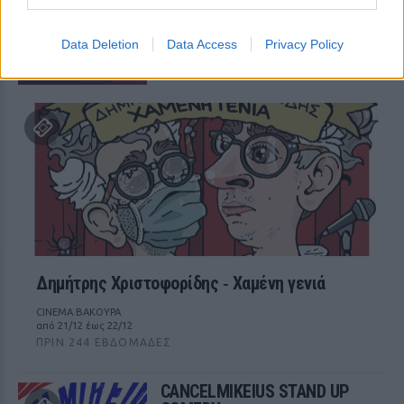
κινήσεις
ΠΡΙΝ 244 ΕΒΔΟΜΆΔΕΣ
Data Deletion
Data Access
Privacy Policy
ΘΕΑΤΡΟ ELIART
από 02/12 έως 30/12
Δημήτρης Χριστοφορίδης ‑ Χαμένη γενιά
CINEMA ΒΑΚΟΥΡΑ
από 21/12 έως 22/12
ΠΡΙΝ 244 ΕΒΔΟΜΆΔΕΣ
CANCELMIKEIUS STAND UP