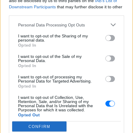
also be disclosed by us to third parties on the
IAB’s List of
Downstream Participants
that may further disclose it to other
Εδώ έχουν προτεραιότητα οι έφιπποι
third parties.
ΠΕΡΙΟΔΕΙΑ
από 10/12 έως 12/12
Personal Data Processing Opt Outs
ΠΡΙΝ 244 ΕΒΔΟΜΆΔΕΣ
I want to opt-out of the Sharing of my
personal data.
Ροκσταριλικια
Opted In
ΠΡΙΝ 244 ΕΒΔΟΜΆΔΕΣ
I want to opt-out of the Sale of my
Personal Data.
SKYLAND LIVE MUSIC VENUE
Opted In
13/12
I want to opt-out of processing my
Personal Data for Targeted Advertising.
1821‑2021 Διακόσια Χρόνια
Opted In
Δανεικά
I want to opt-out of Collection, Use,
ΠΡΙΝ 244 ΕΒΔΟΜΆΔΕΣ
Retention, Sale, and/or Sharing of my
Personal Data that Is Unrelated with the
Purposes for which it was collected.
LUNAR SPACE PATRA
17/12
Opted Out
CONFIRM
Σπήλιος Φλώρος ‑ Ξέρω τις