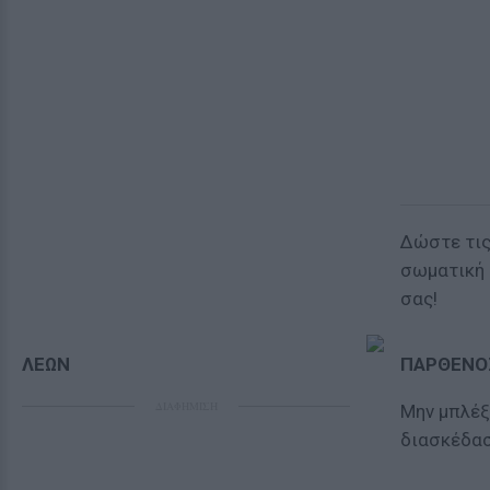
Δώστε τις
σωματική 
σας!
ΛΕΩΝ
ΠΑΡΘΕΝΟ
ΔΙΑΦΗΜΙΣΗ
Μην μπλέξ
διασκέδα