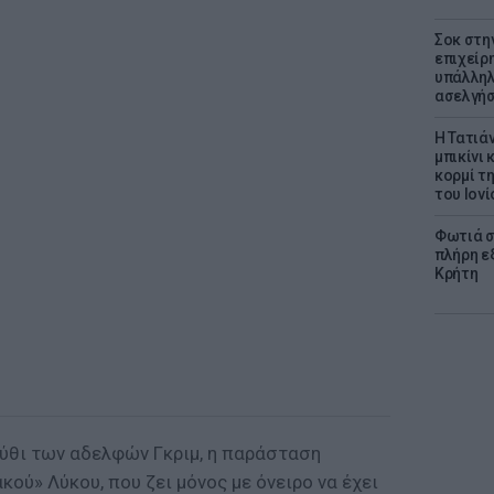
Σοκ στη
επιχείρ
υπάλληλ
ασελγήσ
Η Τατιά
μπικίνι
κορμί τ
του Ιονί
Φωτιά σ
πλήρη ε
Κρήτη
ύθι των αδελφών Γκριμ, η παράσταση
κού» Λύκου, που ζει μόνος με όνειρο να έχει