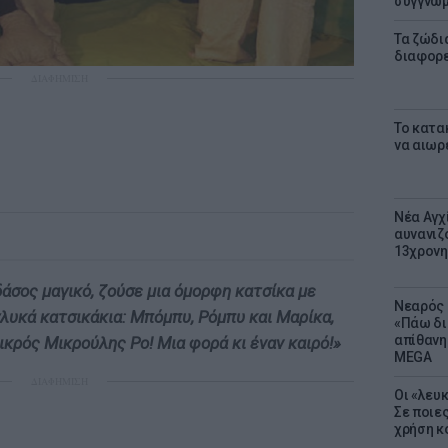
συγγνώ
Τα ζώδια
διαφορ
ΔΙΑΦΗΜΙΣΗ
Το κατα
να αιωρ
Νέα Αγχ
αυνανιζ
13χρονη
δάσος μαγικό,
ζούσε μια όμορφη κατσίκα με
Νεαρός 
γλυκά κατσικάκια:
Μπόμπυ, Ρόμπυ και Μαρίκα,
«Πάω δι
απίθανη
μικρός Μικρούλης Ρο!
Μια φορά κι έναν καιρό!»
MEGA
ΔΙΑΦΗΜΙΣΗ
Οι «λευ
Σε ποιε
χρήση κ