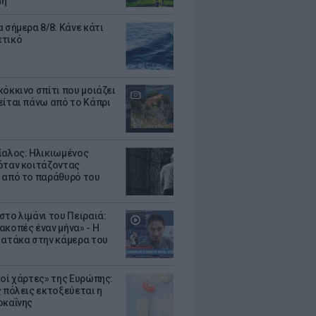
μη
 σήμερα 8/8: Κάνε κάτι
ετικό
κόκκινο σπίτι που μοιάζει
είται πάνω από το Κάπρι
ίαλος: Ηλικιωμένος
όταν κοιτάζοντας
 από το παράθυρό του
στο λιμάνι του Πειραιά:
ακοπές έναν μήνα» - Η
 ατάκα στην κάμερα του
κοί χάρτες» της Ευρώπης:
ς πόλεις εκτοξεύεται η
οκαΐνης