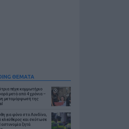
DING ΘΕΜΑΤΑ
τρια πήγε κομμωτήριο
ορά μετά από 4 χρόνια –
νη μεταμόρφωσή της
al
θη για φόνο στο Λονδίνο,
 ελεύθερος και σκότωσε
Η αστυνομία ζητά