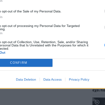
In
o opt-out of the Sale of my Personal Data.
In
to opt-out of processing my Personal Data for Targeted
ΕΙΔΗΣΕΙ
ing.
Νέο χω
In
αλλαγές
δόμησ
o opt-out of Collection, Use, Retention, Sale, and/or Sharing
ersonal Data that Is Unrelated with the Purposes for which it
lected.
Out
CONFIRM
ευή Κουκλών:
Ιρίνα Μπόικο
δης
Data Deletion
Data Access
Privacy Policy
ΘΕΜΑΤ
Ο μονα
ΔΙΑΦΗΜΙΣΗ
έχει πα