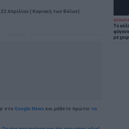
22 Απριλίου ( Κυριακή των Βαΐων)
ΘΕΜΑΤ
Το κόλ
φύγουν 
ΔΙΑΦΗΜΙΣΗ
με χει
gr στο
Google News
και μάθετε πρώτοι
τα
; Τα νέα της ημέρας και ότι σου κάνει κλικ!