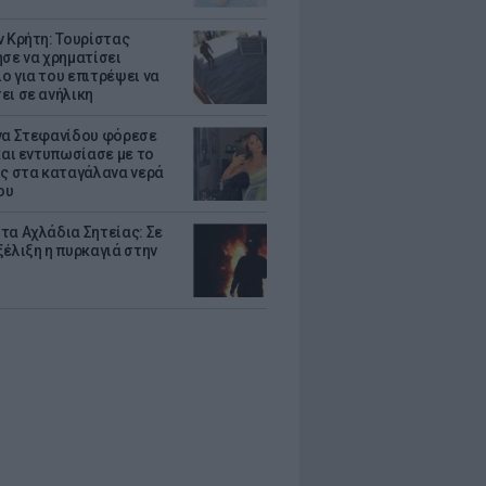
ν Κρήτη: Τουρίστας
ησε να χρηματίσει
ο για του επιτρέψει να
ει σε ανήλικη
να Στεφανίδου φόρεσε
 και εντυπωσίασε με το
ης στα καταγάλανα νερά
ου
τα Αχλάδια Σητείας: Σε
ξέλιξη η πυρκαγιά στην