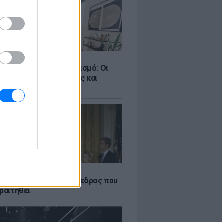
Σ
ροταξικό για τον τουρισμό: Οι
 σε Airbnb, επενδύσεις και
η
Α
δικός Αμερικανός πρόεδρος που
ραιτηθεί