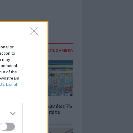
sonal or
ΔΙΑΒΑΣΤΕ ΣΗΜΕΡΑ
ection to
ou may
 personal
out of the
 downstream
B’s List of
Σ
 μάρκετ: Μειώσεις τιμών έως 7%
ω από 1.000 προϊόντα, πότε
ύν