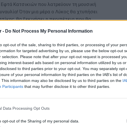
 Εφτά Κατσικιών που λατρεύουν τη μουσική
συναυλία! Όταν μια μέρα ο Λύκος θα χτυπήσει
τσίκας, θα ξεκινήσει η περιπέτεια που θα
 θα αποδείξει πως η τέχνη μας ενώνει όλους!
r -
Do Not Process My Personal Information
λους μας ενώνει η φιλία,
to opt-out of the sale, sharing to third parties, or processing of your per
κουστεί στο δάσος συναυλία!»
formation for targeted advertising by us, please use the below opt-out s
r selection. Please note that after your opt-out request is processed y
ΔΙΑΦΗΜΙΣΗ
eing interest-based ads based on personal information utilized by us or
disclosed to third parties prior to your opt-out. You may separately opt-
losure of your personal information by third parties on the IAB’s list of
. This information may also be disclosed by us to third parties on the
IA
Participants
that may further disclose it to other third parties.
ΕΙΔΗΣΕΙ
Σούπερ
σε πάν
l Data Processing Opt Outs
ξεκινο
o opt-out of the Sharing of my personal data.