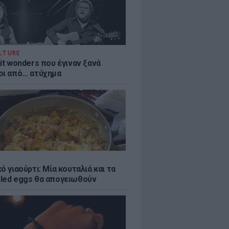
LTURE
it wonders που έγιναν ξανά
οι από… ατύχημα
ό γιαούρτι: Μία κουταλιά και τα
led eggs θα απογειωθούν