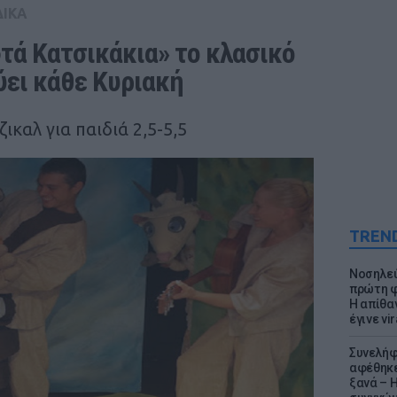
ΔΙΚΑ
τά Κατσικάκια» το κλασικό 
ει κάθε Κυριακή
ικαλ για παιδιά 2,5-5,5
TREN
Νοσηλεύ
πρώτη φ
Η απίθα
έγινε vir
Συνελήφ
αφέθηκε
ξανά – 