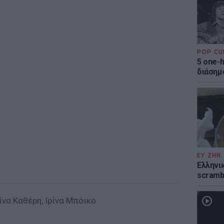
POP CU
5 one-h
διάσημ
ΕΥ ΖΗΝ
Ελληνικ
scramb
να Καθέρη, Ιρίνα Μπόικο