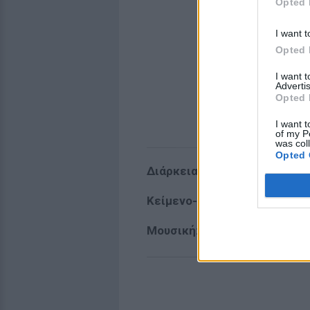
Opted 
I want t
Opted 
I want 
Advertis
Opted 
I want t
of my P
was col
Opted 
Διάρκεια:
50’
Κείμενο-Σκηνοθεσία-Κατασκ
Μουσική:
Γιώργος Στεφανακί