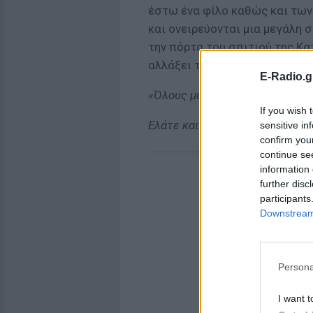
έστω ένα φίλο καθώς και των
και ονειρεύονται μια μεγάλη 
την πόρτα του σπιτιού της Κα
αλλάξει τη ζωή όλων τους και
E-Radio.g
«Όλους μας ενώνει η μουσική, ό
If you wish 
Ελάτε και εσείς όλοι μαζί, να α
sensitive in
confirm you
continue se
information 
further disc
participants
Downstream 
Persona
I want t