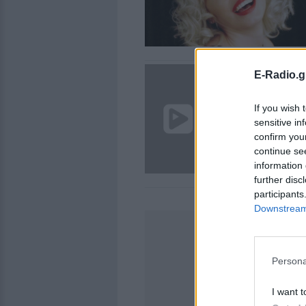
E-Radio.g
If you wish 
sensitive in
confirm you
continue se
information 
further disc
participants
Downstream 
Persona
I want t