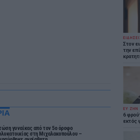
ΕΙΔΗΣΕΙ
Στον ε
την επί
κρατητ
ΕΥ ΖΗΝ
ΡΙΑ
6 φρού
εκτός 
τώση γυναίκας από τον 5ο όροφο
ολυκατοικίας στη Μιχαλακοπούλου –
νασύρθηκε αναίσθητη