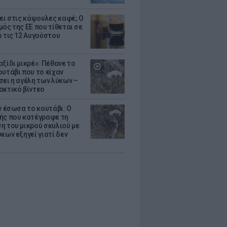
ζει στις κάψουλες καφέ; Ο
μός της ΕΕ που τίθεται σε
ό τις 12 Αυγούστου
ξίδι μικρέ»: Πέθανε το
ουτάβι που το είχαν
σει η αγέλη των λύκων –
ακτικό βίντεο
ν έσωσα το κουτάβι: Ο
ής που κατέγραφε τη
η του μικρού σκυλιού με
κων εξηγεί γιατί δεν