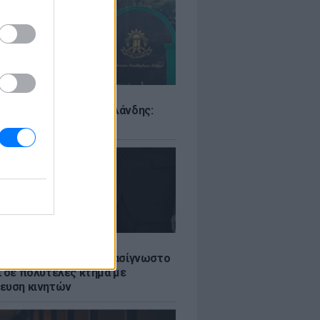
Σ
ιό σε σχολείο της Ταϊλάνδης:
ς άνοιξε πυρ
LE
ή γαμήλια γιορτή για πασίγνωστο
ι σε πολυτελές κτήμα με
ευση κινητών