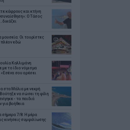
τη
ετε κάφρους και κτήνη
νσυναίσθηση»: Ο Τάσος
..δικάζει
α μουσεία: Οι τουρίστες
 πλέον εδώ
Ιουλία Καλλιμάνη
 με το ίδιο νόμισμα
 «Εσένα σου αρέσει
α στα Μάλια με νεκρή
 Βούτηξε να σώσει τη φίλη
πνίγηκε - τα παιδιά
 για βοήθεια
 σήμερα 7/8: Η μέρα
τις κινήσεις συμφιλίωσης