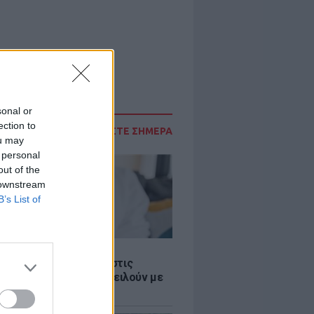
sonal or
ection to
ΔΙΑΒΑΣΤΕ ΣΗΜΕΡΑ
ou may
 personal
out of the
 downstream
B’s List of
Σ
 παροχές: Οι παγίδες στις
ρές χρημάτων που απειλούν με