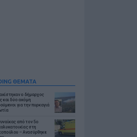
DING ΘΕΜΑΤΑ
κίστηκαν ο δήμαρχος
ς και δύο ακόμη
ούμενοι για την πυρκαγιά
ωτία
υναίκας από τον 5ο
ολυκατοικίας στη
οπούλου – Ανασύρθηκε