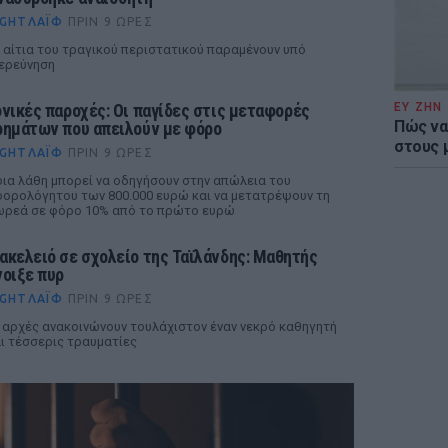
IGHTΛΆΙΦ
ΠΡΙΝ 9 ΏΡΕΣ
 αίτια του τραγικού περιστατικού παραμένουν υπό
ερεύνηση
ονικές παροχές: Οι παγίδες στις μεταφορές
ΕΥ ΖΗΝ
Πώς να
ρημάτων που απειλούν με φόρο
στους 
IGHTΛΆΙΦ
ΠΡΙΝ 9 ΏΡΕΣ
ια λάθη μπορεί να οδηγήσουν στην απώλεια του
ορολόγητου των 800.000 ευρώ και να μετατρέψουν τη
ρεά σε φόρο 10% από το πρώτο ευρώ
ακελειό σε σχολείο της Ταϊλάνδης: Μαθητής
νοιξε πυρ
IGHTΛΆΙΦ
ΠΡΙΝ 9 ΏΡΕΣ
 αρχές ανακοινώνουν τουλάχιστον έναν νεκρό καθηγητή
ι τέσσερις τραυματίες