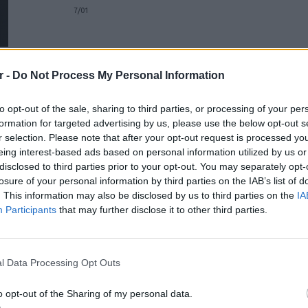
ΑΘΗΝΑ
από 21/11 έως 27/01
Η Ελεωνόρα Ζουγανέλη τραγουδά τα
r -
Do Not Process My Personal Information
Σάββατα στο Fix Factory of Sound
NIGHTΛΆΙΦ
ΠΡΙΝ 396 ΕΒΔΟΜΆΔΕΣ
to opt-out of the sale, sharing to third parties, or processing of your per
formation for targeted advertising by us, please use the below opt-out s
FIX FACTORY OF SOUND
r selection. Please note that after your opt-out request is processed y
από 26/01 έως 16/02
eing interest-based ads based on personal information utilized by us or
disclosed to third parties prior to your opt-out. You may separately opt-
losure of your personal information by third parties on the IAB’s list of
. This information may also be disclosed by us to third parties on the
IA
ΔΙΑΦΗΜΙΣΗ
Participants
that may further disclose it to other third parties.
ΕΙΔΗΣΕΙ
Γονικές
l Data Processing Opt Outs
μεταφο
φόρο
o opt-out of the Sharing of my personal data.