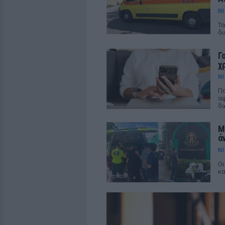
N
Τα
δι
Γ
χ
N
Πο
αφ
δω
Μ
ά
N
Οι
κα