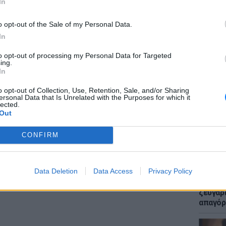
In
o opt-out of the Sale of my Personal Data.
In
gr στο
Google News
και μάθετε πρώτοι
τα
to opt-out of processing my Personal Data for Targeted
ing.
ΕΙΔΗΣΕΙ
In
Μακελε
έματα για
Μόδα
,
Ομορφιά
,
Σχέσεις
και
Μαθητή
o opt-out of Collection, Use, Retention, Sale, and/or Sharing
ink.gr
!
ersonal Data that Is Unrelated with the Purposes for which it
lected.
Out
r και στο Instagram
CONFIRM
ΔΙΑΦΗΜΙΣΗ
Data Deletion
Data Access
Privacy Policy
LIFESTY
Μυστικ
ζευγάρ
απαγόρ