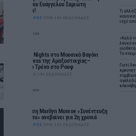
κωμωδία του Ευάγγελου Σαμιώτη
επιστρέφει!
Τι αλλά
κανονισ
ΘΈΑΤΡΟ+ΧΟΡΌΣ
ΠΡΙΝ 396 ΕΒΔΟΜΆΔΕΣ
ισχύ απ
ΑΘΗΝΑ
από 03/11 έως 21/04
«Καλό τα
λευκό κ
υιοθετή
Speakeasy Nights στο Μουσικό Βαγόνι
Το σπαρ
Orient Express της Αμαξοστοιχίας–
Γιατί δε
Θεάτρου το Τρένο στο Ρουφ
ερευνητ
ΜΟΥΣΙΚΉ
ΠΡΙΝ 396 ΕΒΔΟΜΆΔΕΣ
συμβίωσ
αγέλη λύ
επενέβη
ΑΘΗΝΑ
από 03/11 έως 20/04
Η παράσταση Marilyn Monroe «Συνέντευξη
με το θάνατο» ανεβαίνει για 2η χρονιά
ΘΈΑΤΡΟ+ΧΟΡΌΣ
ΠΡΙΝ 395 ΕΒΔΟΜΆΔΕΣ