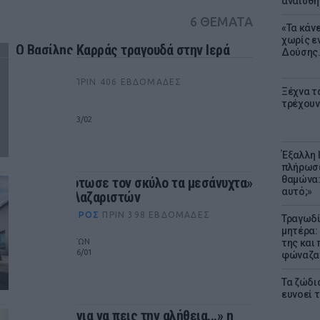
αναίσθη
6 ΘΕΜΑΤΑ
«Τα κάν
χωρίς ε
Ο Βασίλης Καρράς τραγουδά στην Ιερά
Δούσης.
Οδό
NIGHTΛΆΙΦ
ΠΡΙΝ 406 ΕΒΔΟΜΆΔΕΣ
Ξέχνα τ
τρέχουν
ΑΘΗΝΑ
από 19/10 έως 23/02
Έξαλλη 
πλήρωσε
θαμώνα:
«Ποιος σκότωσε τον σκύλο τα μεσάνυχτα»
αυτό;»
στη Μονή Λαζαριστών
ΘΈΑΤΡΟ+ΧΟΡΌΣ
ΠΡΙΝ 398 ΕΒΔΟΜΆΔΕΣ
Τραγωδί
μητέρα:
ΜΟΝΗ ΛΑΖΑΡΙΣΤΩΝ
της και 
από 24/11 έως 26/01
φώναζαν
Τα ζώδια
ευνοεί 
«74 Λεπτά για να πεις την αλήθεια...» η