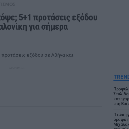
ΤΙΣΜΟΣ
πόψε; 5+1 προτάσεις εξόδου 
αλονίκη για σήμερα
ΔΙΑΦΗΜΙΣΗ
TREN
Προφυλα
Στυλίδα
κατηγορ
στη Βοι
Πτώση γ
όροφο π
Μιχαλακ