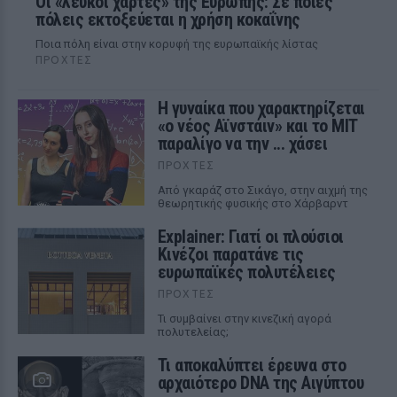
Οι «λευκοί χάρτες» της Ευρώπης: Σε ποιες
πόλεις εκτοξεύεται η χρήση κοκαΐνης
Ποια πόλη είναι στην κορυφή της ευρωπαϊκής λίστας
ΠΡΟΧΤΈΣ
Η γυναίκα που χαρακτηρίζεται
«ο νέος Αϊνστάιν» και το MIT
παραλίγο να την ... χάσει
ΠΡΟΧΤΈΣ
Από γκαράζ στο Σικάγο, στην αιχμή της
θεωρητικής φυσικής στο Χάρβαρντ
Explainer: Γιατί οι πλούσιοι
Κινέζοι παρατάνε τις
ευρωπαϊκές πολυτέλειες
ΠΡΟΧΤΈΣ
Τι συμβαίνει στην κινεζική αγορά
πολυτελείας;
Τι αποκαλύπτει έρευνα στο
αρχαιότερο DNA της Αιγύπτου