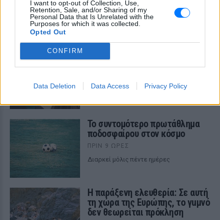
I want to opt-out of Collection, Use,
ΔΕΙΤΕ ΕΠΙΣΗΣ
Retention, Sale, and/or Sharing of my
Personal Data that Is Unrelated with the
Purposes for which it was collected.
ΣΤΗΝ ΙΔΙΑ ΚΑΤΗΓΟΡΙΑ
Opted Out
CONFIRM
Πώς ο Τζακ Νίκολσον έβγαλε
μια περιουσία από τον Batman
παίζοντας μόνο σε μία ταινία
Data Deletion
Data Access
Privacy Policy
ΠΡΙΝ 9 ΏΡΕΣ
Η συμφωνία του
Το συντομότερο πρωτάθλημα
ποδοσφαίρου στον κόσμο
ΠΡΙΝ 9 ΏΡΕΣ
Διαρκεί μόλις πέντε ημέρες
Η παράξενη ελευθερία: Σε αυτή
τη χώρα της Ευρώπης, το γuμνό
δεν θεωρείται πρόκληση