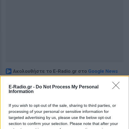
Ακολουθήστε το E-Radio.gr στο
Google News
και μάθετε πρώτοι
τα πιο hot νέα
.
E-Radio.gr -
Do Not Process My Personal
Εσύ μπήκες στο E-Daily.gr; Τα νέα της ημέρας
Information
και ότι σου κάνει κλικ!
If you wish to opt-out of the sale, sharing to third parties, or
Ακολουθήστε το E-Radio.gr και στο Instagram
processing of your personal or sensitive information for
targeted advertising by us, please use the below opt-out
ΔΙΑΦΗΜΙΣΗ
section to confirm your selection. Please note that after your