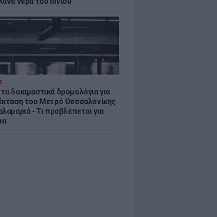
λανα νερά του Ιονίου
Σ
τα δοκιμαστικά δρομολόγια για
έκταση του Μετρό Θεσσαλονίκης
λαμαριά - Τι προβλέπεται για
ια