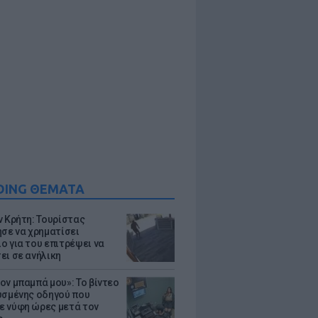
DING ΘΕΜΑΤΑ
ν Κρήτη: Τουρίστας
ησε να χρηματίσει
ο για του επιτρέψει να
ει σε ανήλικη
ον μπαμπά μου»: Το βίντεο
υσμένης οδηγού που
 νύφη ώρες μετά τον