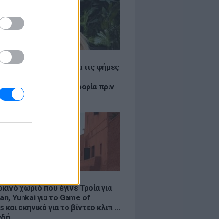
LE
η Βουλγαράκη ξεσπά για τις φήμες
ού με τον Ιωαννίδη:
αυρώστε καμία πληροφορία πριν
ύσετε τη βλακεία σας»
LE
κινό χωριό που έγινε Τροία για
an, Yunkai για το Game of
 και σκηνικό για το βίντεο κλιπ ...
νδή