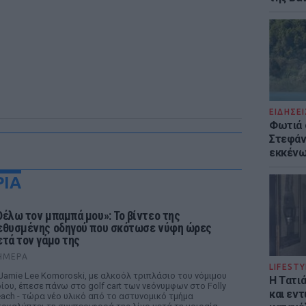
ΕΙΔΗΣΕΙ
Φωτιά 
Στεφάνι
εκκένω
ΡΙΑ
Θέλω τον μπαμπά μου»: Το βίντεο της
εθυσμένης οδηγού που σκότωσε νύφη ώρες
ετά τον γάμο της
ΉΜΕΡΑ
LIFESTY
Jamie Lee Komoroski, με αλκοόλ τριπλάσιο του νόμιμου
Η Τατι
ίου, έπεσε πάνω στο golf cart των νεόνυμφων στο Folly
και εν
ach - τώρα νέο υλικό από το αστυνομικό τμήμα