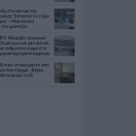
ξη στο κέντρο της
νίκης: Έσπασαν το τζάμι
γού – «Μην κάνεις
 του φώναζαν
UFO: Αθόρυβα τριγωνικά
52 μέτρων και μεταλλική
με ανθρώπινο σώμα στα
χαρακτηρισμένα έγγραφα
 Βίντεο-ντοκουμέντο από
αίο δυστύχημα - Βγήκε
ίθετο ρεύμα το ΙΧ