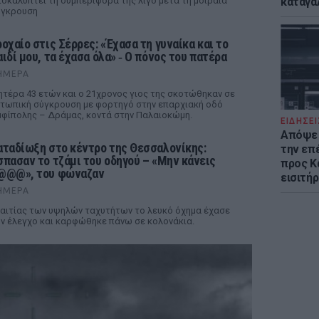
οκαλύπτει τη συμπεριφορά της λίγο μετά τη μοιραία
καταγά
ύγκρουση
ροχαίο στις Σέρρες: «Έχασα τη γυναίκα και το
αιδί μου, τα έχασα όλα» ‑ Ο πόνος του πατέρα
ΉΜΕΡΑ
τέρα 43 ετών και ο 21χρονος γιος της σκοτώθηκαν σε
τωπική σύγκρουση με φορτηγό στην επαρχιακή οδό
φίπολης – Δράμας, κοντά στην Παλαιοκώμη.
ΕΙΔΗΣΕΙ
Απόψε 
αταδίωξη στο κέντρο της Θεσσαλονίκης:
την επ
σπασαν το τζάμι του οδηγού – «Μην κάνεις
προς Κα
@@@», του φώναζαν
εισιτήρ
ΉΜΕΡΑ
αιτίας των υψηλών ταχυτήτων το λευκό όχημα έχασε
ν έλεγχο και καρφώθηκε πάνω σε κολονάκια.