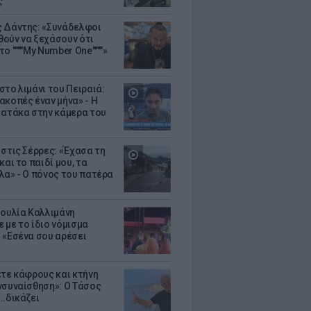
ς
 Δάντης: «Συνάδελφοι
ούν να ξεχάσουν ότι
ο """"My Number One""""»
στο λιμάνι του Πειραιά:
ακοπές έναν μήνα» - Η
 ατάκα στην κάμερα του
 στις Σέρρες: «Έχασα τη
και το παιδί μου, τα
λα» - Ο πόνος του πατέρα
Ιουλία Καλλιμάνη
 με το ίδιο νόμισμα
 «Εσένα σου αρέσει
ετε κάφρους και κτήνη
νσυναίσθηση»: Ο Τάσος
..δικάζει