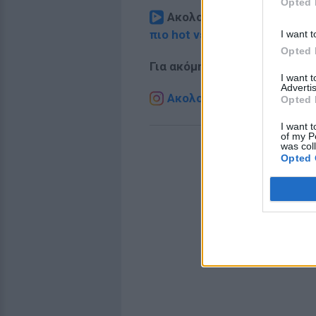
Opted 
Ακολουθήστε το E-Radio.
πιο hot νέα
.
I want t
Opted 
Για ακόμη περισσότερα
νέα
,
I want 
Advertis
Ακολουθήστε το E-Radio.g
Opted 
I want t
of my P
was col
Opted 