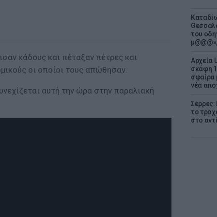
Καταδίω
Θεσσαλο
του οδη
μ@@@»,
σαν κάδους και πέταξαν πέτρες και
Αρχεία 
ομικούς οι οποίοι τους απώθησαν.
σκάφη 1
σφαίρα 
νέα απο
υνεχίζεται αυτή την ώρα στην παραλιακή
Σέρρες:
το τροχ
στο αντ