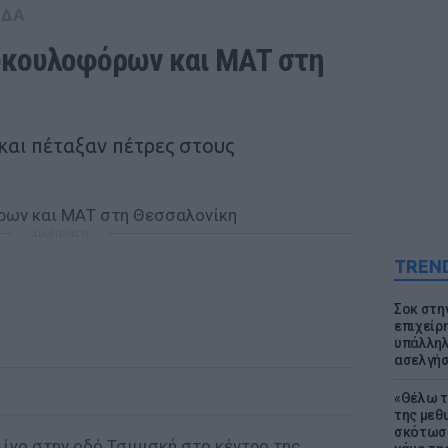
ΑΔΑ
υκουλοφόρων και ΜΑΤ στη 
αι πέταξαν πέτρες στους
ΔΙΑΦΗΜΙΣΗ
TREN
Σοκ στη
επιχείρ
υπάλληλ
ασελγήσ
«Θέλω τ
της μεθ
σκότωσε
ίγο στην οδό Τσιμισκή στο κέντρο της