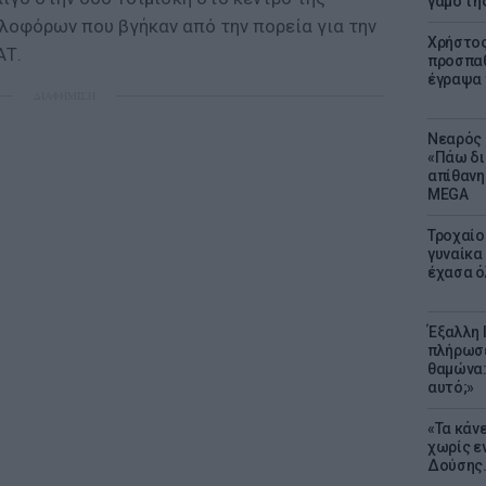
γάμο τη
λοφόρων που βγήκαν από την πορεία για την
Χρήστος
ΑΤ.
προσπαθ
έγραψα τ
ΔΙΑΦΗΜΙΣΗ
Νεαρός 
«Πάω δι
απίθανη
MEGA
Τροχαίο
γυναίκα 
έχασα ό
Έξαλλη 
πλήρωσε
θαμώνα:
αυτό;»
«Τα κάν
χωρίς ε
Δούσης.