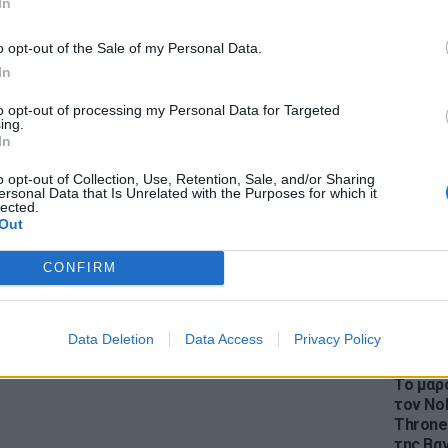
In
gr στο
Google News
και μάθετε πρώτοι
τα
o opt-out of the Sale of my Personal Data.
In
 μπείτε στην
ροή ειδήσεων
του E-Daily.gr
to opt-out of processing my Personal Data for Targeted
LIFESTY
ing.
Η Ελέν
r και στο Instagram
In
χωρισμ
«Διαστ
ΔΙΑΦΗΜΙΣΗ
o opt-out of Collection, Use, Retention, Sale, and/or Sharing
ersonal Data that Is Unrelated with the Purposes for which it
εκτοξε
lected.
Out
CONFIRM
Data Deletion
Data Access
Privacy Policy
LIFESTY
Το μαρο
τον Nol
Thrones
της Βα