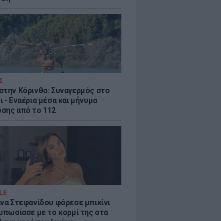
Σ
στην Κόρινθο: Συναγερμός στο
 - Εναέρια μέσα και μήνυμα
σης από το 112
LE
άνα Στεφανίδου φόρεσε μπικίνι
τυπωσίασε με το κορμί της στα