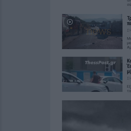
απ
σ
Τ
π
Σ
Μη
με
Αμ
Κ
Έ
μ
Σ
Εξ
το