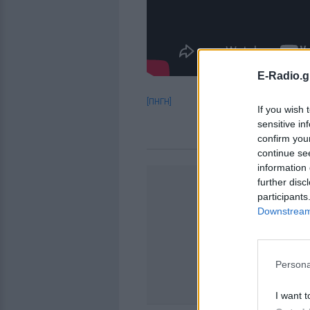
E-Radio.g
[ΠΗΓΗ]
If you wish 
sensitive in
confirm you
continue se
information 
further disc
participants
Downstream 
Persona
I want t