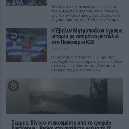
Τον θάνατο της ανακοίνωσε η μητέρα
της, Ελίζαμπεθ Μόροου, και ο αδελφός
της, Όστιν Τάουλ, μέσω ενός βίντεο στον
λογαριασμό της στο TikTok την Τετάρτη
Η Έβελυν Μητροπούλου έγραψε
ιστορία με ασημένιο μετάλλιο
στο Παγκόσμιο Κ20
ΣΉΜΕΡΑ
Η 18χρονη αθλήτρια του ΓΣ Κηφισιάς
αναδείχθηκε δεύτερη στο μήκος με άλμα
στα 6,44μ., σχεδόν ισοφαρίζοντας το
ατομικό της ρεκόρ των 6,45μ.
Σέρρες: Βίντεο‑ντοκουμέντο από το τροχαίο
δυστύχημα ‑ Βγήκε στο αντίθετο ρεύμα το ΙΧ