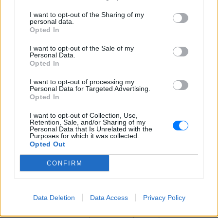
I want to opt-out of the Sharing of my
personal data.
ΔΕΙΤΕ ΕΠΙΣΗΣ
Opted In
I want to opt-out of the Sale of my
Personal Data.
ΣΤΗΝ ΙΔΙΑ ΚΑΤΗΓΟΡΙΑ
Opted In
Πουέρτο Ρίκο: Διανομή νερού
I want to opt-out of processing my
με δελτίο εν μέσω
Personal Data for Targeted Advertising.
Opted In
παρατεταμένης ξηρασίας
ΣΉΜΕΡΑ
I want to opt-out of Collection, Use,
Retention, Sale, and/or Sharing of my
Πώς διαχειρίζεται το Πουέρτο Ρίκο την
Personal Data that Is Unrelated with the
κρίση νερού και πώς επηρεάζεται η
Purposes for which it was collected.
καθημερινή ζωή των κατοίκων
Opted Out
Σαρωτικοί έλεγχοι στις
CONFIRM
παραλίες με drones – Ποιες
περιοχές είχαν τις
περισσότερες παραβάσεις
Data Deletion
Data Access
Privacy Policy
ΣΉΜΕΡΑ
Οι έλεγχοι στις παραλίες συνεχίζονται με