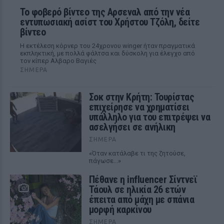
Το φοβερό βίντεο της Αρσεναλ από την νέα
εντυπωσιακή ασίστ του Χρήστου Τζόλη, δείτε
βίντεο
Η εκτέλεση κόρνερ του 24χρονου winger ήταν πραγματικά
εκπληκτική, με πολλά φάλτσα και δύσκολη για έλεγχο από
τον κίπερ Αλβαρο Βαγιές
ΣΉΜΕΡΑ
Σοκ στην Κρήτη: Τουρίστας
επιχείρησε να χρηματίσει
υπάλληλο για του επιτρέψει να
ασελγήσει σε ανήλικη
ΣΉΜΕΡΑ
«Όταν κατάλαβε τι της ζητούσε,
πάγωσε...»
Πέθανε η influencer Σίντνεϊ
Τάουλ σε ηλικία 26 ετών
έπειτα από μάχη με σπάνια
μορφή καρκίνου
ΣΉΜΕΡΑ