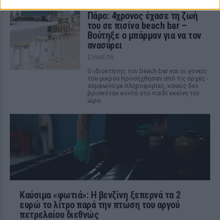
Πάρο: 4χρονος έχασε τη ζωή
του σε πισίνα beach bar –
Βούτηξε ο μπάρμαν για να τον
ανασύρει
ΣΉΜΕΡΑ
Ο ιδιοκτήτης του beach bar και οι γονείς
του μικρού προσήχθησαν από τις αρχές -
σύμφωνα με πληροφορίες, κανείς δεν
βρισκόταν κοντά στο παιδί εκείνη την
ώρα
Καύσιμα «φωτιά»: Η βενζίνη ξεπερνά τα 2
ευρώ το λίτρο παρά την πτώση του αργού
πετρελαίου διεθνώς