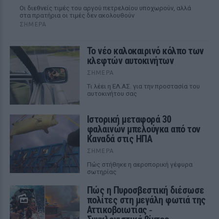
Οι διεθνείς τιμές του αργού πετρελαίου υποχωρούν, αλλά
στα πρατήρια οι τιμές δεν ακολουθούν
ΣΉΜΕΡΑ
Το νέο καλοκαιρινό κόλπο των
κλεφτών αυτοκινήτων
ΣΉΜΕΡΑ
Tι λέει η ΕΛ.ΑΣ. για την προστασία του
αυτοκινήτου σας
Ιστορική μεταφορά 30
φαλαινών μπελούγκα από τον
Καναδά στις ΗΠΑ
ΣΉΜΕΡΑ
Πώς στήθηκε η αεροπορική γέφυρα
σωτηρίας
Πώς η Πυροσβεστική διέσωσε
πολίτες στη μεγάλη φωτιά της
Αττικοβοιωτίας ‑