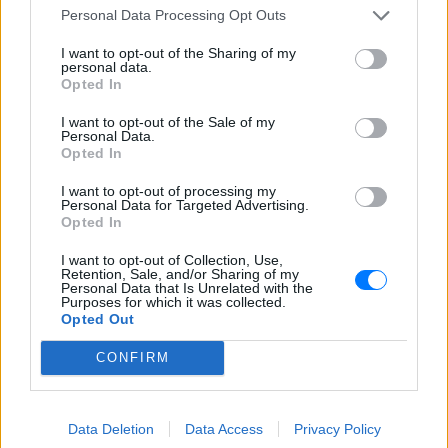
ΣΤΗΝ ΙΔΙΑ ΚΑΤΗΓΟΡΙΑ
Personal Data Processing Opt Outs
I want to opt-out of the Sharing of my
Ουκρανία: Βίντεο σοκ με
personal data.
19χρονο να οδηγείται με τη βία
Opted In
για επιστράτευση ‑ Τι είναι το
«busification»
I want to opt-out of the Sale of my
Personal Data.
ΣΉΜΕΡΑ
Opted In
Βίντεο που φέρεται να δείχνει βίαιη
μεταφορά άνδρα για στρατιωτική
I want to opt-out of processing my
επιστράτευση στην Ουκρανία
Personal Data for Targeted Advertising.
επαναφέρει τη συζήτηση για το λεγόμενο
Opted In
«busification».
I want to opt-out of Collection, Use,
Ουκρανία: Βίντεο σοκ με
Retention, Sale, and/or Sharing of my
19χρονο να οδηγείται με τη βία
Personal Data that Is Unrelated with the
Purposes for which it was collected.
για επιστράτευση ‑ Τι είναι το
Opted Out
«busification»
ΣΉΜΕΡΑ
CONFIRM
Βίντεο που φέρεται να δείχνει βίαιη
μεταφορά άνδρα για στρατιωτική
επιστράτευση στην Ουκρανία
επαναφέρει τη συζήτηση για το λεγόμενο
Data Deletion
Data Access
Privacy Policy
«busification».