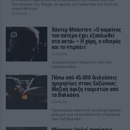
τον πατέρα του, Χόρχε, να αφήνει την τελευταία του πνοή σε
ηλικία 68 ετών.
ΣΉΜΕΡΑ
Χάντερ Μπάιντεν: «Ο καρκίνος
του πατέρα έχει εξαπλωθεί
στα οστά» – Η χάρη, ο εθισμός
και το ντιμπέιτ
ΣΉΜΕΡΑ
«Σοκαρίστηκα. Ήξερα ότι κάτι δεν
πήγαινε καλά»
Πάνω από 45.000 διελεύσεις
ημερησίως στους Ευζώνους:
Μαζική άφιξη τουριστών από
τα Βαλκάνια
ΣΉΜΕΡΑ
Προσωρινή αναστολή των βιομετρικών
ελέγχων για να επισπευστεί η διέλευση
των ταξιδιωτών
Μύκονος: Ιταλοί τουρίστες