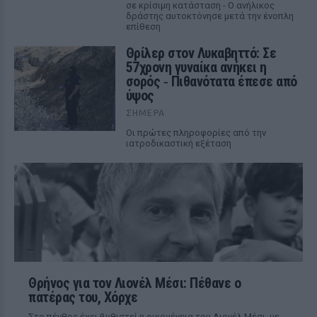
σε κρίσιμη κατάσταση - Ο ανήλικος
δράστης αυτοκτόνησε μετά την ένοπλη
επίθεση
Θρίλερ στον Λυκαβηττό: Σε
57χρονη γυναίκα ανήκει η
σορός ‑ Πιθανότατα έπεσε από
ύψος
ΣΉΜΕΡΑ
Οι πρώτες πληροφορίες από την
ιατροδικαστική εξέταση
Θρήνος για τον Λιονέλ Μέσι: Πέθανε ο
πατέρας του, Χόρχε
Στο πένθος έχει βυθιστεί η οικογένεια του Λιονέλ Μέσι, με