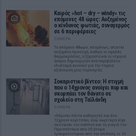
Καιρός «hot – dry – windy» τις
επόμενες 48 ώρες: Αυξημένος
ο κίνδυνος φωτιάς, συναγερμός
σε 6 περιφέρειες
ΣΉΜΕΡΑ
Το επόμενο 48ωρο, επομένως, απαιτεί
αυξημένη προσοχή, καθώς οι υψηλές
θερμοκρασίες, η ξηρασία και οι ισχυροί
άνεμοι δημιουργούν ένα περιβάλλον
ιδιαίτερα ευνοϊκό για την ταχεία
εξάπλωση μιας πυρκαγιάς
Σοκαριστικό βίντεο: Η στιγμή
που ο 14χρονος ανοίγει πυρ και
σκορπάει τον θάνατο σε
σχολείο στη Ταϊλάνδη
ΣΉΜΕΡΑ
«Θέρισε» πέντε καθηγητές και ένα
12χρονο κοριτσάκι, ενώ νωρίτερα είχε
σκοτώσει τον παππού και τη γιαγιά του -
Περισσότερα από 20 άτομα
τραυματίστηκαν από την επίθεση, οι 10