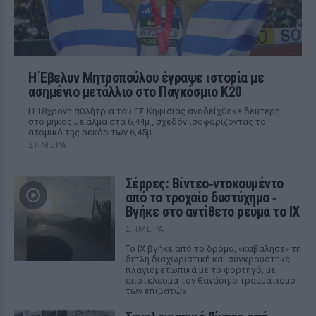
Η Έβελυν Μητροπούλου έγραψε ιστορία με
ασημένιο μετάλλιο στο Παγκόσμιο Κ20
Η 18χρονη αθλήτρια του ΓΣ Κηφισιάς αναδείχθηκε δεύτερη
στο μήκος με άλμα στα 6,44μ., σχεδόν ισοφαρίζοντας το
ατομικό της ρεκόρ των 6,45μ.
ΣΉΜΕΡΑ
Σέρρες: Βίντεο‑ντοκουμέντο
από το τροχαίο δυστύχημα ‑
Βγήκε στο αντίθετο ρεύμα το ΙΧ
ΣΉΜΕΡΑ
Το ΙΧ βγήκε από το δρόμο, «καβάλησε» τη
διπλή διαχωριστική και συγκρούστηκε
πλαγιομετωπικά με το φορτηγό, με
αποτέλεσμα τον θανάσιμο τραυματισμό
των επιβατών