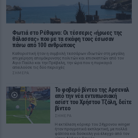
Φωτιά στο Ρέθυμνο: Οι τέσσερις «ήρωες της
θάλασσας» που με τα σκάφη τους έσωσαν
πάνω από 100 ανθρώπους
Καθοριστική ήταν η συμβολή τεσσάρων ιδιωτών στη μεγάλη
επιχείρηση απομάκρυνσης πολιτών και επισκεπτών από τον
Αγιο Παύλο και την Πρέβελη, την ώρα που η πυρκαγιά
απειλούσε τις δύο περιοχές
ΣΉΜΕΡΑ
Το φοβερό βίντεο της Αρσεναλ
από την νέα εντυπωσιακή
ασίστ του Χρήστου Τζόλη, δείτε
βίντεο
ΣΉΜΕΡΑ
Η εκτέλεση κόρνερ του 24χρονου winger
ήταν πραγματικά εκπληκτική, με πολλά
φάλτσα και δύσκολη για έλεγχο από τον