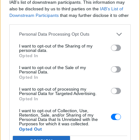
IAB’s list of downstream participants. This information may
also be disclosed by us to third parties on the
IAB’s List of
Downstream Participants
that may further disclose it to other
third parties.
Personal Data Processing Opt Outs
I want to opt-out of the Sharing of my
ΔΕΙΤΕ ΕΠΙΣΗΣ
personal data.
Opted In
ΣΤΗΝ ΙΔΙΑ ΚΑΤΗΓΟΡΙΑ
I want to opt-out of the Sale of my
Personal Data.
Opted In
Φωτιά στην Κόρινθο:
Συναγερμός στο Στεφάνι ‑
I want to opt-out of processing my
Εναέρια μέσα και μήνυμα
Personal Data for Targeted Advertising.
εκκένωσης από το 112
Opted In
ΣΉΜΕΡΑ
I want to opt-out of Collection, Use,
Retention, Sale, and/or Sharing of my
Ισχυρές επίγειες δυνάμεις της
Personal Data that Is Unrelated with the
Πυροσβεστικής ενισχυμένες με
Purposes for which it was collected.
αεροσκάφη και ελικόπτερα επιχειρούν
Opted Out
για τον άμεσο περιορισμό της φωτιάς
στο Στεφάνι Κορίνθου.