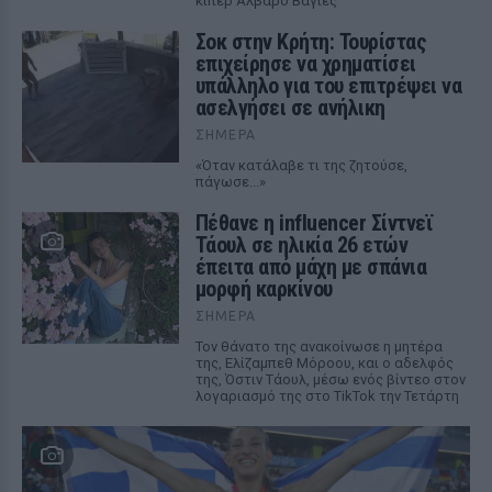
κίπερ Αλβαρο Βαγιές
Σοκ στην Κρήτη: Τουρίστας
επιχείρησε να χρηματίσει
υπάλληλο για του επιτρέψει να
ασελγήσει σε ανήλικη
ΣΉΜΕΡΑ
«Όταν κατάλαβε τι της ζητούσε,
πάγωσε...»
Πέθανε η influencer Σίντνεϊ
Τάουλ σε ηλικία 26 ετών
έπειτα από μάχη με σπάνια
μορφή καρκίνου
ΣΉΜΕΡΑ
Τον θάνατο της ανακοίνωσε η μητέρα
της, Ελίζαμπεθ Μόροου, και ο αδελφός
της, Όστιν Τάουλ, μέσω ενός βίντεο στον
λογαριασμό της στο TikTok την Τετάρτη