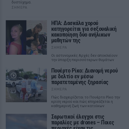
δυστύχημα.
ΣΉΜΕΡΑ
ΗΠΑ: Δασκάλα χορού
κατηγορείται για σeξουαλική
κακοποίηση δύο ανήλικων
μαθητών της
ΣΉΜΕΡΑ
Οι αστυνομικές Αρχές δεν αποκλείουν
την ύπαρξη περισσότερων θυμάτων
Πουέρτο Ρίκο: Διανομή νερού
με δελτίο εν μέσω
παρατεταμένης ξηρασίας
ΣΉΜΕΡΑ
Πώς διαχειρίζεται το Πουέρτο Ρίκο την
κρίση νερού και πώς επηρεάζεται η
καθημερινή ζωή των κατοίκων
Σαρωτικοί έλεγχοι στις
παραλίες με drones – Ποιες
περιοχές είχαν τις