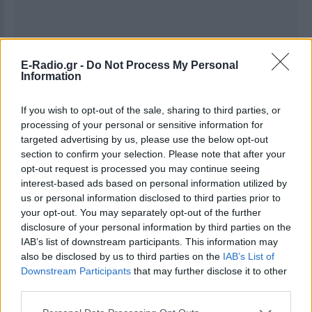
E-Radio.gr -
Do Not Process My Personal
Ακολουθήστε το E-Radio.gr στο
Google News
Information
και μάθετε πρώτοι
τα πιο hot νέα
.
If you wish to opt-out of the sale, sharing to third parties, or
Για ακόμη περισσότερα
νέα
, μπείτε στην
ροή
processing of your personal or sensitive information for
ειδήσεων
του E-Daily.gr
targeted advertising by us, please use the below opt-out
section to confirm your selection. Please note that after your
Ακολουθήστε το E-Radio.gr και στο Instagram
opt-out request is processed you may continue seeing
interest-based ads based on personal information utilized by
ΔΙΑΦΗΜΙΣΗ
us or personal information disclosed to third parties prior to
your opt-out. You may separately opt-out of the further
disclosure of your personal information by third parties on the
IAB’s list of downstream participants. This information may
also be disclosed by us to third parties on the
IAB’s List of
Downstream Participants
that may further disclose it to other
third parties.