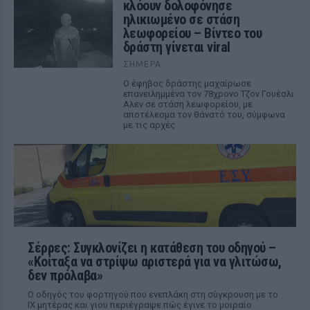
κλόουν δολοφόνησε
ηλικιωμένο σε στάση
λεωφορείου – Βίντεο του
δράστη γίνεται viral
ΣΉΜΕΡΑ
Ο έφηβος δράστης μαχαίρωσε
επανειλημμένα τον 78χρονο Τζον Γουέσλι
Αλεν σε στάση λεωφορείου, με
αποτέλεσμα τον θάνατό του, σύμφωνα
με τις αρχές
Σέρρες: Συγκλονίζει η κατάθεση του οδηγού –
«Κοίταξα να στρίψω αριστερά για να γλιτώσω,
δεν πρόλαβα»
Ο οδηγός του φορτηγού που ενεπλάκη στη σύγκρουση με το
ΙΧ μητέρας και γιου περιέγραψε πώς έγινε το μοιραίο