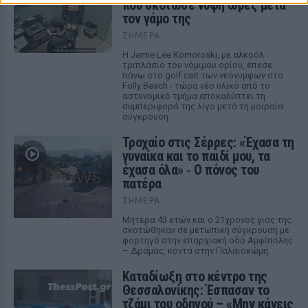
που σκότωσε νύφη ώρες μετά
τον γάμο της
ΣΉΜΕΡΑ
Η Jamie Lee Komoroski, με αλκοόλ
τριπλάσιο του νόμιμου ορίου, έπεσε
πάνω στο golf cart των νεόνυμφων στο
Folly Beach - τώρα νέο υλικό από το
αστυνομικό τμήμα αποκαλύπτει τη
συμπεριφορά της λίγο μετά τη μοιραία
σύγκρουση
Τροχαίο στις Σέρρες: «Έχασα τη
γυναίκα και το παιδί μου, τα
έχασα όλα» ‑ Ο πόνος του
πατέρα
ΣΉΜΕΡΑ
Μητέρα 43 ετών και ο 21χρονος γιος της
σκοτώθηκαν σε μετωπική σύγκρουση με
φορτηγό στην επαρχιακή οδό Αμφίπολης
– Δράμας, κοντά στην Παλαιοκώμη.
Καταδίωξη στο κέντρο της
Θεσσαλονίκης: Έσπασαν το
τζάμι του οδηγού – «Μην κάνεις