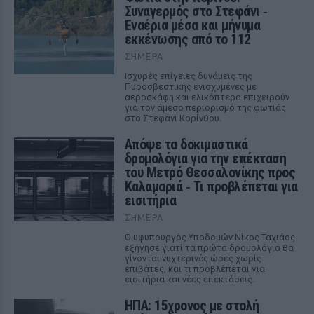
Συναγερμός στο Στεφάνι ‑
Εναέρια μέσα και μήνυμα
εκκένωσης από το 112
ΣΉΜΕΡΑ
Ισχυρές επίγειες δυνάμεις της
Πυροσβεστικής ενισχυμένες με
αεροσκάφη και ελικόπτερα επιχειρούν
για τον άμεσο περιορισμό της φωτιάς
στο Στεφάνι Κορίνθου.
Απόψε τα δοκιμαστικά
δρομολόγια για την επέκταση
του Μετρό Θεσσαλονίκης προς
Καλαμαριά ‑ Τι προβλέπεται για
εισιτήρια
ΣΉΜΕΡΑ
Ο υφυπουργός Υποδομών Νίκος Ταχιάος
εξήγησε γιατί τα πρώτα δρομολόγια θα
γίνονται νυχτερινές ώρες χωρίς
επιβάτες, και τι προβλέπεται για
εισιτήρια και νέες επεκτάσεις.
ΗΠΑ: 15χρονος με στολή