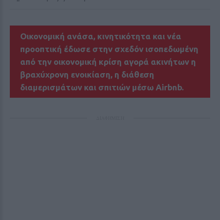
Οικονομική ανάσα, κινητικότητα και νέα
προοπτική έδωσε στην σχεδόν ισοπεδωμένη
από την οικονομική κρίση αγορά ακινήτων η
βραχύχρονη ενοικίαση, η διάθεση
διαμερισμάτων και σπιτιών μέσω Airbnb.
ΔΙΑΦΗΜΙΣΗ