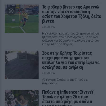
Το φοβερό βίντεο της Αρσεναλ
από την νέα εντυπωσιακή
ασίστ του Χρήστου Τζόλη, δείτε
βίντεο
ΣΉΜΕΡΑ
Η εκτέλεση κόρνερ του 24χρονου winger
ήταν πραγματικά εκπληκτική, με πολλά
φάλτσα και δύσκολη για έλεγχο από τον
κίπερ Αλβαρο Βαγιές
Σοκ στην Κρήτη: Τουρίστας
επιχείρησε να χρηματίσει
υπάλληλο για του επιτρέψει να
ασελγήσει σε ανήλικη
ΣΉΜΕΡΑ
«Όταν κατάλαβε τι της ζητούσε,
πάγωσε...»
Πέθανε η influencer Σίντνεϊ
Τάουλ σε ηλικία 26 ετών
έπειτα από μάχη με σπάνια