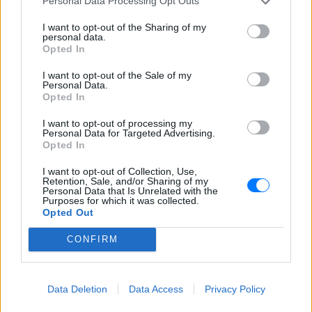
Personal Data Processing Opt Outs
I want to opt-out of the Sharing of my
personal data.
Opted In
I want to opt-out of the Sale of my
Personal Data.
Opted In
I want to opt-out of processing my
Personal Data for Targeted Advertising.
Opted In
I want to opt-out of Collection, Use,
Retention, Sale, and/or Sharing of my
Personal Data that Is Unrelated with the
Purposes for which it was collected.
Opted Out
ΔΕΙΤΕ ΕΠΙΣΗΣ
CONFIRM
ΣΤΗΝ ΙΔΙΑ ΚΑΤΗΓΟΡΙΑ
«Θέλω τον μπαμπά μου»: Το
Data Deletion
Data Access
Privacy Policy
βίντεο της μεθυσμένης οδηγού