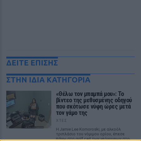
ΔΕΙΤΕ ΕΠΙΣΗΣ
ΣΤΗΝ ΙΔΙΑ ΚΑΤΗΓΟΡΙΑ
«Θέλω τον μπαμπά μου»: Το
βίντεο της μεθυσμένης οδηγού
που σκότωσε νύφη ώρες μετά
τον γάμο της
ΧΤΕΣ
Η Jamie Lee Komoroski, με αλκοόλ
τριπλάσιο του νόμιμου ορίου, έπεσε
πάνω στο golf cart των νεόνυμφων στο