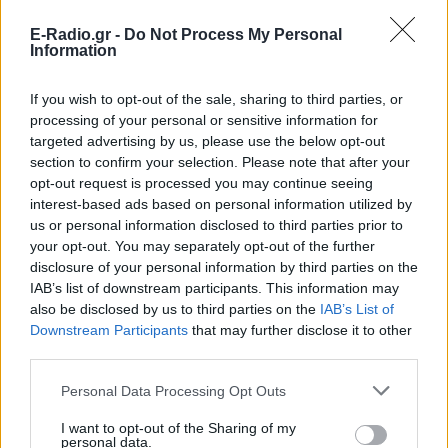
Folly Beach - τώρα νέο υλικό από το
αστυνομικό τμήμα αποκαλύπτει τη
E-Radio.gr -
Do Not Process My Personal
συμπεριφορά της λίγο μετά τη μοιραία
Information
σύγκρουση
Τροχαίο στις Σέρρες: «Έχασα τη
If you wish to opt-out of the sale, sharing to third parties, or
γυναίκα και το παιδί μου, τα
processing of your personal or sensitive information for
έχασα όλα» ‑ Ο πόνος του
targeted advertising by us, please use the below opt-out
πατέρα
section to confirm your selection. Please note that after your
ΧΤΕΣ
opt-out request is processed you may continue seeing
Μητέρα 43 ετών και ο 21χρονος γιος της
interest-based ads based on personal information utilized by
σκοτώθηκαν σε μετωπική σύγκρουση με
us or personal information disclosed to third parties prior to
φορτηγό στην επαρχιακή οδό Αμφίπολης
your opt-out. You may separately opt-out of the further
– Δράμας, κοντά στην Παλαιοκώμη.
disclosure of your personal information by third parties on the
Καταδίωξη στο κέντρο της
IAB’s list of downstream participants. This information may
Θεσσαλονίκης: Έσπασαν το
also be disclosed by us to third parties on the
IAB’s List of
τζάμι του οδηγού – «Μην κάνεις
Downstream Participants
that may further disclose it to other
μ@@@», του φώναζαν
third parties.
ΧΤΕΣ
Personal Data Processing Opt Outs
Εξαιτίας των υψηλών ταχυτήτων το
λευκό όχημα έχασε τον έλεγχο και
I want to opt-out of the Sharing of my
καρφώθηκε πάνω σε κολονάκια.
personal data.