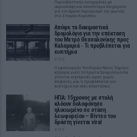
Πυροσβεστικής ενισχυμένες με
αεροσκάφη και ελικόπτερα επιχειρούν
για τον άμεσο περιορισμό της φωτιάς
στο Στεφάνι Κορίνθου.
Απόψε τα δοκιμαστικά
δρομολόγια για την επέκταση
του Μετρό Θεσσαλονίκης προς
Καλαμαριά ‑ Τι προβλέπεται για
εισιτήρια
ΧΤΕΣ
Ο υφυπουργός Υποδομών Νίκος Ταχιάος
εξήγησε γιατί τα πρώτα δρομολόγια θα
γίνονται νυχτερινές ώρες χωρίς
επιβάτες, και τι προβλέπεται για
εισιτήρια και νέες επεκτάσεις.
ΗΠΑ: 15χρονος με στολή
κλόουν δολοφόνησε
ηλικιωμένο σε στάση
λεωφορείου – Βίντεο του
δράστη γίνεται viral
ΧΤΕΣ