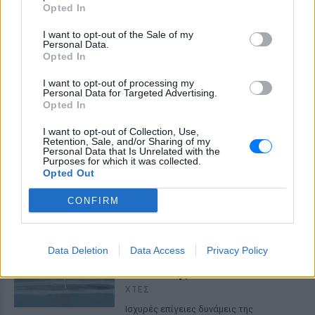
Opted In
I want to opt-out of the Sale of my
Personal Data.
Opted In
I want to opt-out of processing my
Personal Data for Targeted Advertising.
Αρχεία UFO: Αθόρυβα τριγωνικά σκάφη 152
Opted In
μέτρων και μεταλλική σφαίρα με ανθρώπινο
σώμα στα νέα αποχαρακτηρισμένα έγγραφα
I want to opt-out of Collection, Use,
Retention, Sale, and/or Sharing of my
Η κυβέρνηση Τραμπ δημοσίευσε την 5η παρτίδα
Personal Data that Is Unrelated with the
αποχαρακτηρισμένων αρχείων με αναφορές στρατιωτικών
Purposes for which it was collected.
πιλότων, μαρτύρων και αναλύσεων του FBI για ανεξήγητα
Opted Out
εναέρια φαινόμενα σε ΗΠΑ, Βραζιλία και Αφγανιστάν.
ΧΤΕΣ
CONFIRM
Φωτιά στην Κόρινθο:
Συναγερμός στο Στεφάνι ‑
Data Deletion
Data Access
Privacy Policy
Εναέρια μέσα και μήνυμα
εκκένωσης από το 112
ΧΤΕΣ
Ισχυρές επίγειες δυνάμεις της