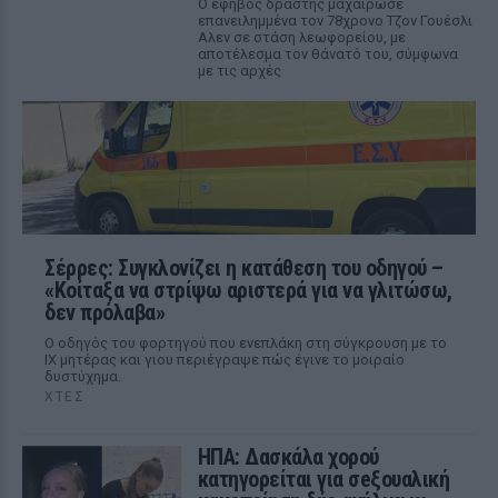
Ο έφηβος δράστης μαχαίρωσε
επανειλημμένα τον 78χρονο Τζον Γουέσλι
Αλεν σε στάση λεωφορείου, με
αποτέλεσμα τον θάνατό του, σύμφωνα
με τις αρχές
Σέρρες: Συγκλονίζει η κατάθεση του οδηγού –
«Κοίταξα να στρίψω αριστερά για να γλιτώσω,
δεν πρόλαβα»
Ο οδηγός του φορτηγού που ενεπλάκη στη σύγκρουση με το
ΙΧ μητέρας και γιου περιέγραψε πώς έγινε το μοιραίο
δυστύχημα.
ΧΤΕΣ
ΗΠΑ: Δασκάλα χορού
κατηγορείται για σeξουαλική