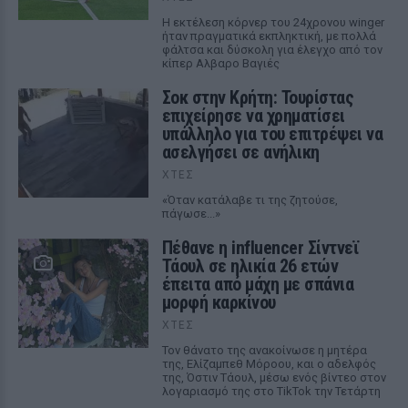
Η εκτέλεση κόρνερ του 24χρονου winger
ήταν πραγματικά εκπληκτική, με πολλά
φάλτσα και δύσκολη για έλεγχο από τον
κίπερ Αλβαρο Βαγιές
Σοκ στην Κρήτη: Τουρίστας
επιχείρησε να χρηματίσει
υπάλληλο για του επιτρέψει να
ασελγήσει σε ανήλικη
ΧΤΕΣ
«Όταν κατάλαβε τι της ζητούσε,
πάγωσε...»
Πέθανε η influencer Σίντνεϊ
Τάουλ σε ηλικία 26 ετών
έπειτα από μάχη με σπάνια
μορφή καρκίνου
ΧΤΕΣ
Τον θάνατο της ανακοίνωσε η μητέρα
της, Ελίζαμπεθ Μόροου, και ο αδελφός
της, Όστιν Τάουλ, μέσω ενός βίντεο στον
λογαριασμό της στο TikTok την Τετάρτη