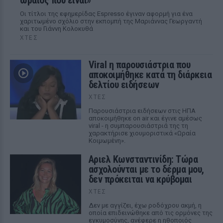
ωραίος που είναι»
Οι τίτλοι της εφημερίδας Espresso έγιναν αφορμή για ένα
χαριτωμένο σχόλιο στην εκπομπή της Μαριάννας Γεωργαντή
και του Γιάννη Κολοκυθά
ΧΤΕΣ
Viral η παρουσιάστρια που
αποκοιμήθηκε κατά τη διάρκεια
δελτίου ειδήσεων
ΧΤΕΣ
Παρουσιάστρια ειδήσεων στις ΗΠΑ
αποκοιμήθηκε on air και έγινε αμέσως
viral - η συμπαρουσιάστριά της τη
χαρακτήρισε χιουμοριστικά «Ωραία
Κοιμωμένη».
Αριελ Κωνσταντινίδη: Τώρα
ασχολούνται με το δέρμα μου,
δεν πρόκειται να κρύβομαι
ΧΤΕΣ
Δεν με αγγίζει, έχω ροδόχρου ακμή, η
οποία επιδεινώθηκε από τις ορμόνες της
εγκυμοσύνης, ανέφερε η ηθοποιός