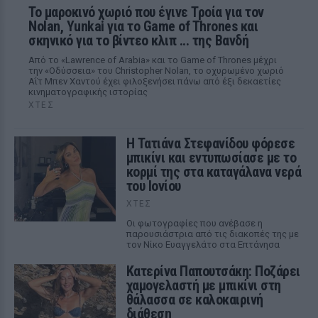
Το μαροκινό χωριό που έγινε Τροία για τον
Nolan, Yunkai για το Game of Thrones και
σκηνικό για το βίντεο κλιπ ... της Βανδή
Από το «Lawrence of Arabia» και το Game of Thrones μέχρι
την «Οδύσσεια» του Christopher Nolan, το οχυρωμένο χωριό
Αΐτ Μπεν Χαντού έχει φιλοξενήσει πάνω από έξι δεκαετίες
κινηματογραφικής ιστορίας
ΧΤΕΣ
Η Τατιάνα Στεφανίδου φόρεσε
μπικίνι και εντυπωσίασε με το
κορμί της στα καταγάλανα νερά
του Ιονίου
ΧΤΕΣ
Οι φωτογραφίες που ανέβασε η
παρουσιάστρια από τις διακοπές της με
τον Νίκο Ευαγγελάτο στα Επτάνησα
Κατερίνα Παπουτσάκη: Ποζάρει
χαμογελαστή με μπικίνι στη
θάλασσα σε καλοκαιρινή
διάθεση