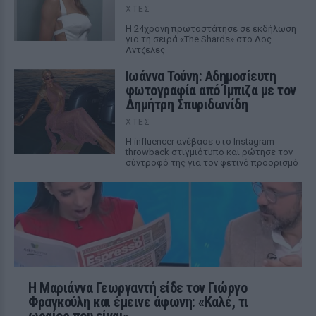
ΧΤΕΣ
Η 24χρονη πρωτοστάτησε σε εκδήλωση
για τη σειρά «The Shards» στο Λος
Αντζελες
Ιωάννα Τούνη: Αδημοσίευτη
φωτογραφία από Ίμπιζα με τον
Δημήτρη Σπυριδωνίδη
ΧΤΕΣ
Η influencer ανέβασε στο Instagram
throwback στιγμιότυπο και ρώτησε τον
σύντροφό της για τον φετινό προορισμό
Η Μαριάννα Γεωργαντή είδε τον Γιώργο
Φραγκούλη και έμεινε άφωνη: «Καλέ, τι