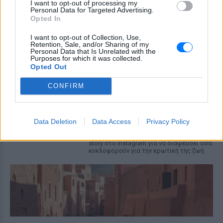
MEGA
I want to opt-out of processing my
Personal Data for Targeted Advertising.
ΧΤΕΣ
Opted In
Η κάμερα της εκπομπής «Κοινωνία Ώρα
MEGA» κατέγραψε τη διασκεδαστική
I want to opt-out of Collection, Use,
στιγμή από το λιμάνι του Πειραιά, την
Retention, Sale, and/or Sharing of my
Personal Data that Is Unrelated with the
Παρασκευή 7 Αυγούστου.
Purposes for which it was collected.
Opted Out
Η Ελένη Βουλγαράκη ξεσπά για
τις φήμες χωρισμού με τον
CONFIRM
Ιωαννίδη: «Διασταυρώστε
καμία πληροφορία πριν
εκτοξεύσετε τη βλακεία σας»
Data Deletion
Data Access
Privacy Policy
ΧΤΕΣ
Η παραγωγός ραδιοφώνου ανάρτησε
story στο Instagram για να διαψεύσει όσα
κυκλοφορούν για την ερωτική της ζωή