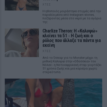
ΧΤΕΣ
Η ηθοποιός μοιράστηκε στιγμές από την
παραλία μέσα από Instagram stories,
ποζάροντας μέσα στο νερό με τα αγόρια
της
Charlize Theron: Η «Καλυψώ»
κλείνει τα 51 ‑ H ζωή και ο
ρόλος που άλλαξε τα πάντα για
εκείνη
ΧΤΕΣ
Από το Όσκαρ για το Monster μέχρι τη
μυθική Καλυψώ στην «Οδύσσεια» του
Νόλαν - η Νοτιοαφρικανή σταρ γιορτάζει
51 χρόνια ζωής και μια καριέρα χωρίς
στερεότυπα.