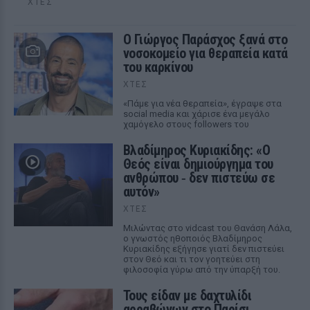
ΧΤΕΣ
O Γιώργος Παράσχος ξανά στο
νοσοκομείο για θεραπεία κατά
του καρκίνου
ΧΤΕΣ
«Πάμε για νέα θεραπεία», έγραψε στα
social media και χάρισε ένα μεγάλο
χαμόγελο στους followers του
Βλαδίμηρος Κυριακίδης: «Ο
Θεός είναι δημιούργημα του
ανθρώπου ‑ δεν πιστεύω σε
αυτόν»
ΧΤΕΣ
Μιλώντας στο vidcast του Θανάση Λάλα,
ο γνωστός ηθοποιός Βλαδίμηρος
Κυριακίδης εξήγησε γιατί δεν πιστεύει
στον Θεό και τι τον γοητεύει στη
φιλοσοφία γύρω από την ύπαρξή του.
Τους είδαν με δαχτυλίδι
αρραβώνων στο Παρίσι ‑