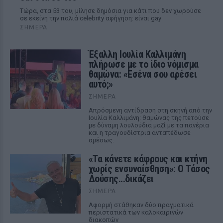
Τώρα, στα 53 του, μίλησε δημόσια για κάτι που δεν χωρούσε
σε εκείνη την παλιά celebrity αφήγηση: είναι gay
ΣΉΜΕΡΑ
Έξαλλη Ιουλία Καλλιμάνη
πλήρωσε με το ίδιο νόμισμα
θαμώνα: «Εσένα σου αρέσει
αυτό;»
ΣΉΜΕΡΑ
Απρόσμενη αντίδραση στη σκηνή από την
Ιουλία Καλλιμάνη: θαμώνας της πετούσε
με δύναμη λουλούδια μαζί με τα πανέρια
και η τραγουδίστρια ανταπέδωσε
αμέσως.
«Τα κάνετε κάφρους και κτήνη
χωρίς ενσυναίσθηση»: Ο Τάσος
Δούσης...δικάζει
ΣΉΜΕΡΑ
Αφορμή στάθηκαν δύο πραγματικά
περιστατικά των καλοκαιρινών
διακοπών