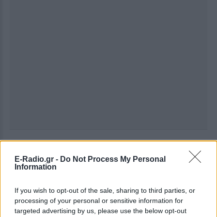
Ακολουθήστε το E-Radio.gr στο
Google News
και μάθετε πρώτοι
τα πιο hot νέα
.
E-Radio.gr -
Do Not Process My Personal
Information
Εσύ μπήκες στο E-Daily.gr; Τα νέα της ημέρας
και ότι σου κάνει κλικ!
If you wish to opt-out of the sale, sharing to third parties, or
processing of your personal or sensitive information for
targeted advertising by us, please use the below opt-out
Ακολουθήστε το E-Radio.gr και στο Instagram