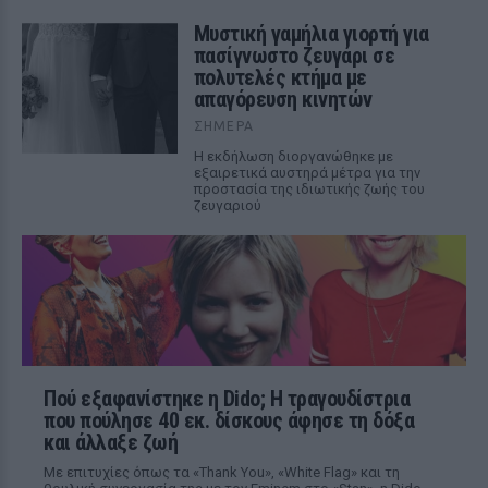
Μυστική γαμήλια γιορτή για
πασίγνωστο ζευγάρι σε
πολυτελές κτήμα με
απαγόρευση κινητών
ΣΉΜΕΡΑ
Η εκδήλωση διοργανώθηκε με
εξαιρετικά αυστηρά μέτρα για την
προστασία της ιδιωτικής ζωής του
ζευγαριού
Πού εξαφανίστηκε η Dido; Η τραγουδίστρια
που πούλησε 40 εκ. δίσκους άφησε τη δόξα
και άλλαξε ζωή
Με επιτυχίες όπως τα «Thank You», «White Flag» και τη