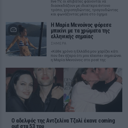
live TV, οι επιβάτες φαίνονται να
διασκεδάζουν με ιδιαίτερα έντονο
τρόπο, χοροπηδώντας, τραγουδώντας
και φωνάζοντας μέσα στο όχημα
Η Μαρία Μενούνος φόρεσε
μπικίνι με τα χρώματα της
ελληνικής σημαίας
ΣΉΜΕΡΑ
«Κάθε χρόνο η Ελλάδα μου χαρίζει κάτι
που δεν ήξερα ότι μου έλειπε» σημειώνει
η Μαρία Μενούνος στο post της
Ο αδελφός της Αντζελίνα Τζολί έκανε coming
out στα 53 του