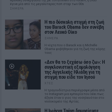
θρυλική συνεργασία της με τον Eminem στο «Stan», η Dido
έγινε μία από τις μεγαλύτερες ποπ σταρ των 00s
ΣΉΜΕΡΑ
Η πιο δύσκολη στιγμή στη ζωή
του Barack Obama δεν συνέβη
στον Λευκό Οίκο
ΣΉΜΕΡΑ
Η νύχτα που ο Barack και η Michelle
Obama φοβήθηκαν για τη ζωή της κόρης
τους
«Δεν θα το ξεχάσω όσο ζω»: Η
συγκλονιστική εξομολόγηση
της Αγγελικής Ηλιάδη για τη
στιγμή που είδε τον Ιησού
ΧΤΕΣ
Η τραγουδίστρια περιέγραψε μέσα από
το Instagram μια εμπειρία που λέει πως
έζησε όταν ο γιος της νοσηλευόταν στο
νοσοκομείο της Αρτας.
Η Ιωάννα Τούνη δημοσίευσε