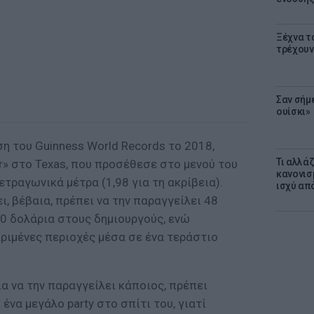
Ξέχνα τ
τρέχουν
Σαν σήμ
ουίσκι»
η του Guinness World Records το 2018,
Τι αλλά
r» στο Texas, που προσέθεσε στο μενού του
κανονισ
τετραγωνικά μέτρα (1,98 για τη ακρίβεια).
ισχύ απ
ι, βέβαια, πρέπει να την παραγγείλει 48
00 δολάρια στους δημιουργούς, ενώ
ριμένες περιοχές μέσα σε ένα τεράστιο
ια να την παραγγείλει κάποιος, πρέπει
ένα μεγάλο party στο σπίτι του, γιατί