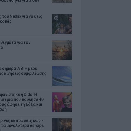
κων εξηγεί γιατί δεν
ς του Netflix για να δεις
ακοπές
θέγματα για τον
το
 σήμερα 7/8: Η μέρα
τις κινήσεις συμφιλίωσης
φανίστηκε η Dido; Η
ίστρια που πούλησε 40
κους άφησε τη δόξα και
ζωή
ρινές εκπτώσεις έως -
 τα μεγαλύτερα eshops
!