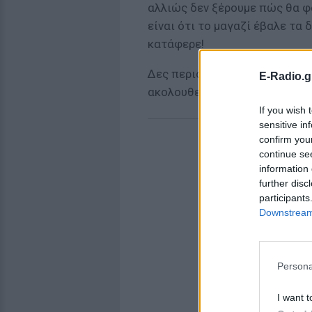
αλλιώς δεν ξέρουμε πώς θα φά
είναι ότι το μαγαζί έβαλε τα 
κατάφερε!
Δες περισσότερα για την τερά
E-Radio.g
ακολουθεί.
If you wish 
sensitive in
confirm you
continue se
information 
further disc
participants
Downstream 
Persona
I want t