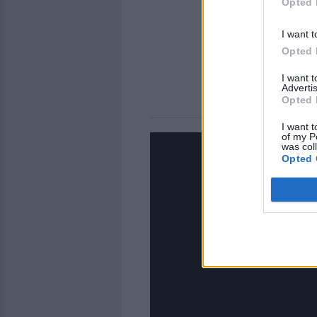
Opted 
I want t
Opted 
I want 
Advertis
Opted 
I want t
of my P
was col
Opted 