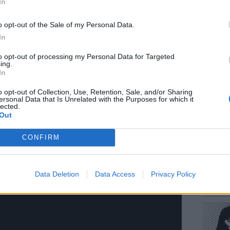
In
o opt-out of the Sale of my Personal Data.
In
to opt-out of processing my Personal Data for Targeted
ΕΥ ΖΗΝ
ing.
Πώς να
In
στους 
o opt-out of Collection, Use, Retention, Sale, and/or Sharing
ersonal Data that Is Unrelated with the Purposes for which it
lected.
Out
CONFIRM
POP CU
Data Deletion
Data Access
Privacy Policy
Η κωμω
νεοπλο