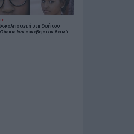
LE
δύσκολη στιγμή στη ζωή του
 Obama δεν συνέβη στον Λευκό