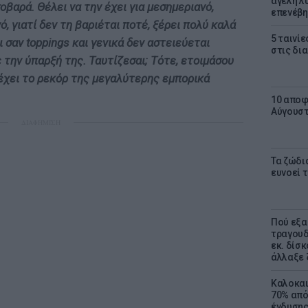
αγέλη λύ
οβαρά. Θέλει να την έχει για μεσημεριανό,
επενέβη
ό, γιατί δεν τη βαριέται ποτέ, ξέρει πολύ καλά
5 ταινίε
ι σαν toppings και γενικά δεν αστειεύεται
στις δι
ε την ύπαρξή της. Ταυτίζεσαι; Τότε, ετοιμάσου
τέχει το ρεκόρ της μεγαλύτερης εμπορικά
10 αποφ
Αύγουσ
ΔΙΑΦΗΜΙΣΗ
Τα ζώδια
ευνοεί 
Πού εξα
τραγουδ
εκ. δίσ
άλλαξε 
Καλοκαι
70% από
ένδυσης