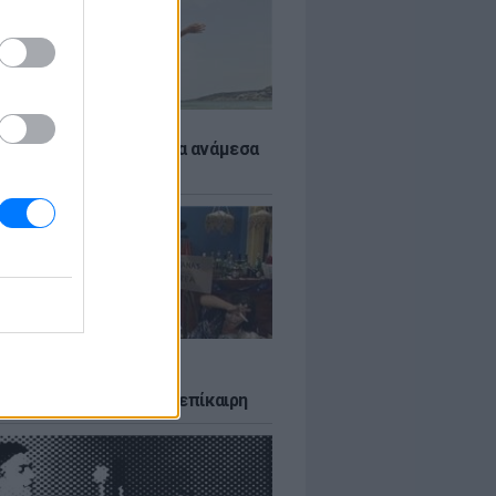
 αποφύγεις το σύγκαμα ανάμεσα
μηρούς
LTURE
δία που σατίρισε τον
υτισμό και παραμένει επίκαιρη