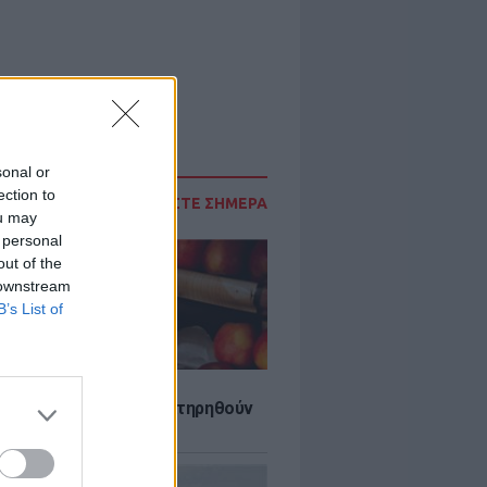
sonal or
ection to
ΔΙΑΒΑΣΤΕ ΣΗΜΕΡΑ
ou may
 personal
out of the
 downstream
B’s List of
τα που μπορουν να διατηρηθούν
ψυγείου το καλοκαίρι