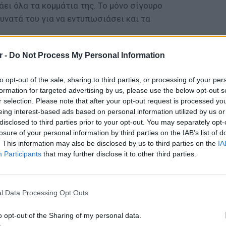
ει όλα τα κομμάτια της. Το μόνο σίγουρο
δυνατά του για να εντυπωσιάσει και τα
στια, λαχταριστή pizza στο βίντεο που
r -
Do Not Process My Personal Information
to opt-out of the sale, sharing to third parties, or processing of your per
ΔΙΑΦΗΜΙΣΗ
formation for targeted advertising by us, please use the below opt-out s
r selection. Please note that after your opt-out request is processed y
eing interest-based ads based on personal information utilized by us or
disclosed to third parties prior to your opt-out. You may separately opt-
losure of your personal information by third parties on the IAB’s list of
. This information may also be disclosed by us to third parties on the
IA
Participants
that may further disclose it to other third parties.
ΕΥ ΖΗΝ
6 φρού
l Data Processing Opt Outs
εκτός 
o opt-out of the Sharing of my personal data.