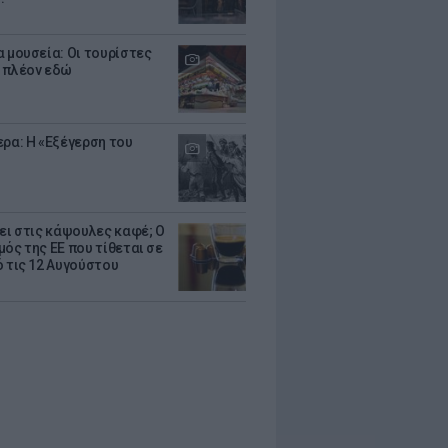
α μουσεία: Οι τουρίστες
 πλέον εδώ
ερα: Η «Εξέγερση του
ζει στις κάψουλες καφέ; Ο
μός της ΕΕ που τίθεται σε
ό τις 12 Αυγούστου