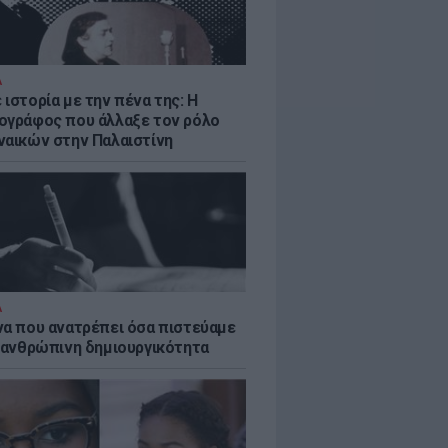
Α
ιστορία με την πένα της: Η
ογράφος που άλλαξε τον ρόλο
ναικών στην Παλαιστίνη
Α
να που ανατρέπει όσα πιστεύαμε
ν ανθρώπινη δημιουργικότητα