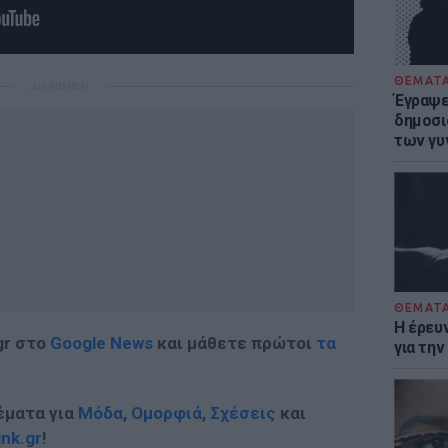
ΘΕΜΑΤ
ΔΙΑΦΗΜΙΣΗ
Έγραψε 
δημοσι
των γυ
ΘΕΜΑΤ
Η έρευ
gr στο
Google News
και μάθετε πρώτοι
τα
για τη
έματα για
Μόδα
,
Ομορφιά
,
Σχέσεις
και
ink.gr
!