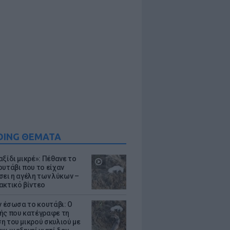
DING ΘΕΜΑΤΑ
ξίδι μικρέ»: Πέθανε το
ουτάβι που το είχαν
σει η αγέλη των λύκων –
ακτικό βίντεο
ν έσωσα το κουτάβι: Ο
ής που κατέγραφε τη
η του μικρού σκυλιού με