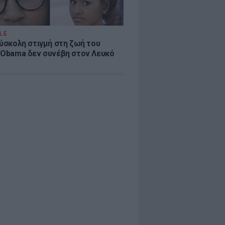
LE
δύσκολη στιγμή στη ζωή του
 Obama δεν συνέβη στον Λευκό