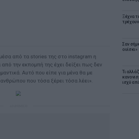
Ξέχνα τ
τρέχουν
Σαν σήμ
ουίσκι»
έσα από τα stories της στο instagram η
 από την εκπομπή της έχει δείξει πως δεν
Τι αλλά
μαντικά. Αυτό που είπε για μένα θα με
κανονισ
 ανθρώπου που τόσα ξέρει τόσα λέει».
ισχύ απ
ΔΙΑΦΗΜΙΣΗ