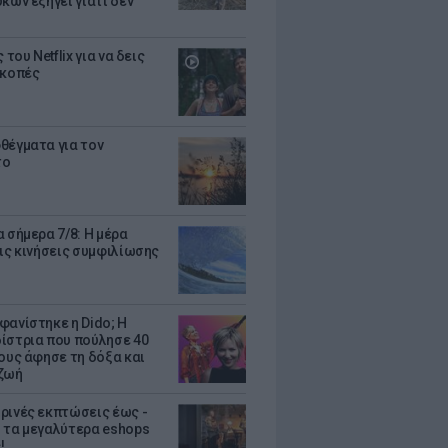
κων εξηγεί γιατί δεν
ς του Netflix για να δεις
ακοπές
θέγματα για τον
το
 σήμερα 7/8: Η μέρα
τις κινήσεις συμφιλίωσης
φανίστηκε η Dido; Η
ίστρια που πούλησε 40
κους άφησε τη δόξα και
ζωή
ρινές εκπτώσεις έως -
 τα μεγαλύτερα eshops
!