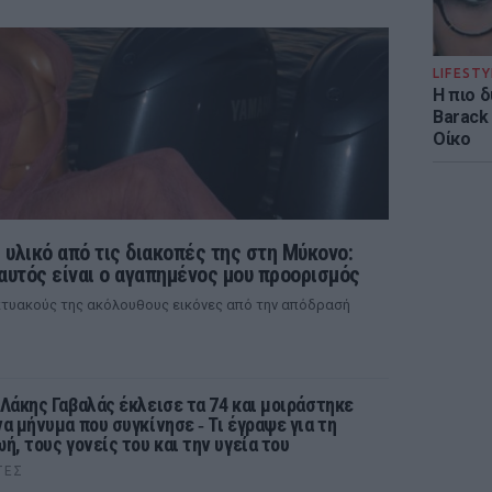
LIFESTY
Η πιο 
Barack
Οίκο
 υλικό από τις διακοπές της στη Μύκονο:
 αυτός είναι ο αγαπημένος μου προορισμός
ικτυακούς της ακόλουθους εικόνες από την απόδρασή
 Λάκης Γαβαλάς έκλεισε τα 74 και μοιράστηκε
να μήνυμα που συγκίνησε ‑ Τι έγραψε για τη
ωή, τους γονείς του και την υγεία του
ΤΕΣ