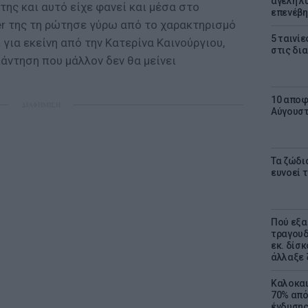
αγέλη λύ
 της και αυτό είχε φανεί και μέσα στο
επενέβη
ower της τη ρώτησε γύρω από το χαρακτηρισμό
5 ταινίε
 για εκείνη από την Κατερίνα Καινούργιου,
στις δι
άντηση που μάλλον δεν θα μείνει
10 αποφ
ΔΙΑΦΗΜΙΣΗ
Αύγουσ
Τα ζώδια
ευνοεί 
Πού εξα
τραγουδ
εκ. δίσ
άλλαξε 
Καλοκαι
70% από
ένδυσης