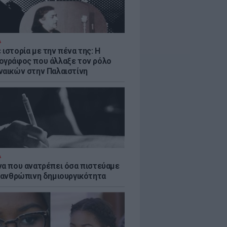
Α
ιστορία με την πένα της: Η
ογράφος που άλλαξε τον ρόλο
ναικών στην Παλαιστίνη
Α
να που ανατρέπει όσα πιστεύαμε
ν ανθρώπινη δημιουργικότητα