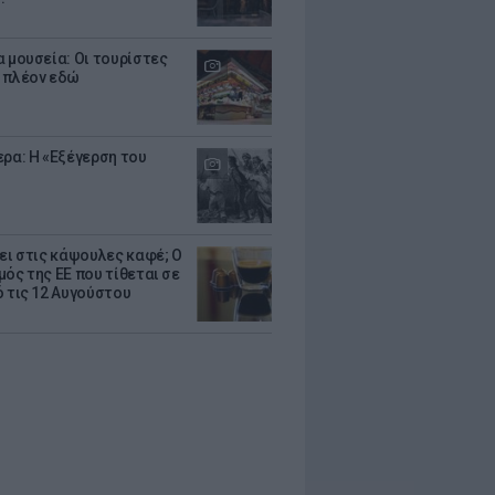
α μουσεία: Οι τουρίστες
 πλέον εδώ
ερα: Η «Εξέγερση του
ζει στις κάψουλες καφέ; Ο
μός της ΕΕ που τίθεται σε
ό τις 12 Αυγούστου