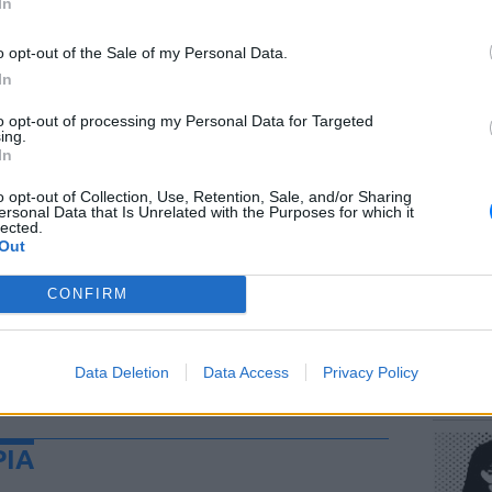
In
o opt-out of the Sale of my Personal Data.
In
to opt-out of processing my Personal Data for Targeted
ΕΥ ΖΗΝ
ing.
Πώς να
In
στους 
o opt-out of Collection, Use, Retention, Sale, and/or Sharing
ersonal Data that Is Unrelated with the Purposes for which it
lected.
Out
CONFIRM
POP CU
Data Deletion
Data Access
Privacy Policy
Η κωμω
νεοπλο
ΡΙΑ