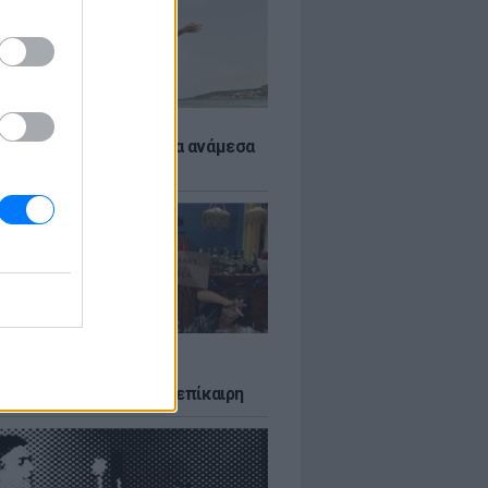
 αποφύγεις το σύγκαμα ανάμεσα
μηρούς
LTURE
δία που σατίρισε τον
υτισμό και παραμένει επίκαιρη