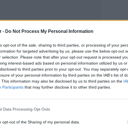
r -
Do Not Process My Personal Information
gr στο
Google News
και μάθετε πρώτοι
τα
to opt-out of the sale, sharing to third parties, or processing of your per
formation for targeted advertising by us, please use the below opt-out s
r selection. Please note that after your opt-out request is processed y
έματα για
Μόδα
,
Ομορφιά
,
Σχέσεις
και
eing interest-based ads based on personal information utilized by us or
disclosed to third parties prior to your opt-out. You may separately opt-
ink.gr
!
losure of your personal information by third parties on the IAB’s list of
. This information may also be disclosed by us to third parties on the
IA
r και στο Instagram
Participants
that may further disclose it to other third parties.
ΔΙΑΦΗΜΙΣΗ
ΕΥ ΖΗΝ
6 φρού
l Data Processing Opt Outs
εκτός 
o opt-out of the Sharing of my personal data.