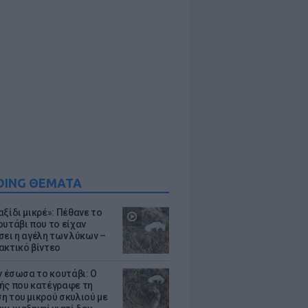
DING ΘΕΜΑΤΑ
ξίδι μικρέ»: Πέθανε το
ουτάβι που το είχαν
σει η αγέλη των λύκων –
ακτικό βίντεο
ν έσωσα το κουτάβι: Ο
ής που κατέγραφε τη
η του μικρού σκυλιού με