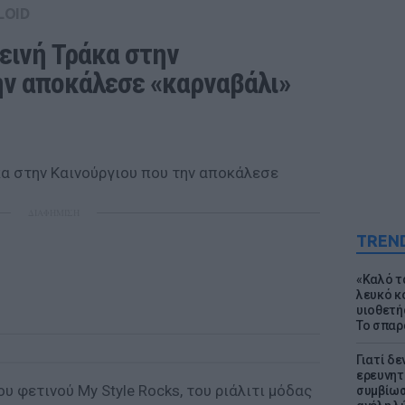
LOID
εινή Τράκα στην 
ην αποκάλεσε «καρναβάλι»
ΔΙΑΦΗΜΙΣΗ
TREN
«Καλό τα
λευκό κ
υιοθετή
Το σπαρ
Γιατί δε
ερευνητ
ου φετινού My Style Rocks, του ριάλιτι μόδας
συμβίωσ