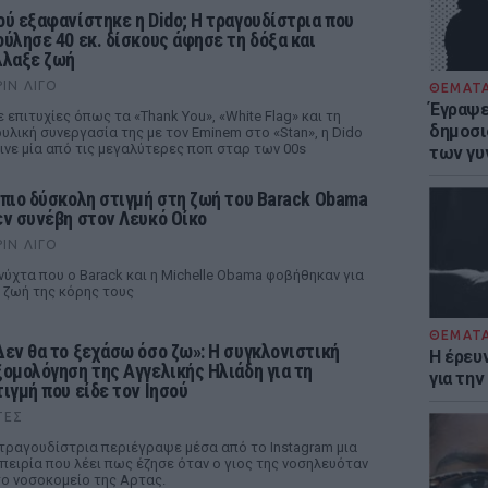
ού εξαφανίστηκε η Dido; Η τραγουδίστρια που
ούλησε 40 εκ. δίσκους άφησε τη δόξα και
λλαξε ζωή
ΡΙΝ ΛΊΓΟ
ΘΕΜΑΤ
Έγραψε 
 επιτυχίες όπως τα «Thank You», «White Flag» και τη
δημοσι
υλική συνεργασία της με τον Eminem στο «Stan», η Dido
ινε μία από τις μεγαλύτερες ποπ σταρ των 00s
των γυ
 πιο δύσκολη στιγμή στη ζωή του Barack Obama
εν συνέβη στον Λευκό Οίκο
ΡΙΝ ΛΊΓΟ
νύχτα που ο Barack και η Michelle Obama φοβήθηκαν για
 ζωή της κόρης τους
ΘΕΜΑΤ
Δεν θα το ξεχάσω όσο ζω»: Η συγκλονιστική
Η έρευ
ξομολόγηση της Αγγελικής Ηλιάδη για τη
για τη
τιγμή που είδε τον Ιησού
ΤΕΣ
τραγουδίστρια περιέγραψε μέσα από το Instagram μια
πειρία που λέει πως έζησε όταν ο γιος της νοσηλευόταν
ο νοσοκομείο της Αρτας.