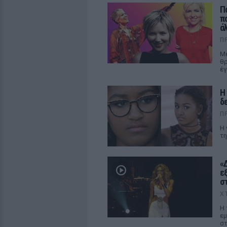
Π
π
ά
Π
Με
θρ
έγ
Η
δ
Π
Η 
τη
«
ε
σ
Χ
Η 
εμ
στ