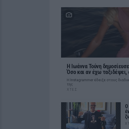
Η Ιωάννα Τούνη δημοσίευσε
Όσο και αν έχω ταξιδέψει,
Η Instagrammer έδειξε στους διαδ
της
ΧΤΕΣ
Ο
έ
ζ
Χ