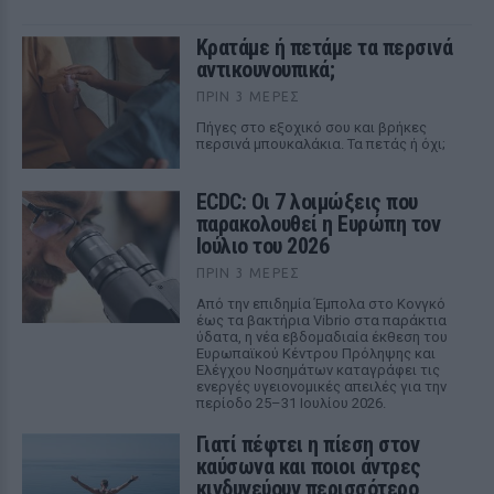
Κρατάμε ή πετάμε τα περσινά
αντικουνουπικά;
ΠΡΙΝ 3 ΜΈΡΕΣ
Πήγες στο εξοχικό σου και βρήκες
περσινά μπουκαλάκια. Τα πετάς ή όχι;
ECDC: Οι 7 λοιμώξεις που
παρακολουθεί η Ευρώπη τον
Ιούλιο του 2026
ΠΡΙΝ 3 ΜΈΡΕΣ
Από την επιδημία Έμπολα στο Κονγκό
έως τα βακτήρια Vibrio στα παράκτια
ύδατα, η νέα εβδομαδιαία έκθεση του
Ευρωπαϊκού Κέντρου Πρόληψης και
Ελέγχου Νοσημάτων καταγράφει τις
ενεργές υγειονομικές απειλές για την
περίοδο 25–31 Ιουλίου 2026.
Γιατί πέφτει η πίεση στον
καύσωνα και ποιοι άντρες
κινδυνεύουν περισσότερο