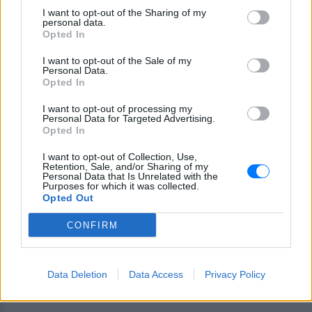
I want to opt-out of the Sharing of my
personal data.
Opted In
Ακολουθήστε το E-Radio.gr στο
Google News
I want to opt-out of the Sale of my
Personal Data.
και μάθετε πρώτοι
τα πιο hot νέα
.
Opted In
Διαβάστε περισσότερα θέματα για
Μόδα
,
I want to opt-out of processing my
Personal Data for Targeted Advertising.
Ομορφιά
,
Σχέσεις
και φυσικά
Celebrities
στο νέο
Opted In
Pink.gr
!
I want to opt-out of Collection, Use,
Retention, Sale, and/or Sharing of my
Ακολουθήστε το E-Radio.gr και στο Instagram
Personal Data that Is Unrelated with the
Purposes for which it was collected.
Opted Out
ΔΙΑΦΗΜΙΣΗ
CONFIRM
Data Deletion
Data Access
Privacy Policy