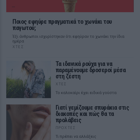
Ποιος εφηύρε πραγματικά το χωνάκι του
παγωτού;
Έξι άνθρωποι ισχυρίστηκαν ότι εφηύραν το χωνάκι την ίδια
ημέρα
ΧΤΕΣ
Τα ιδανικά ρούχα για να
παραμένουμε δροσεροί μέσα
στη ζέστη
ΧΤΕΣ
To καλοκαίρι έχει ειδικά γούστα
Γιατί γεμίζουμε σπυράκια στις
διακοπές και πώς θα τα
προλάβεις
ΠΡΟΧΤΈΣ
Τι πρέπει να αλλάξεις