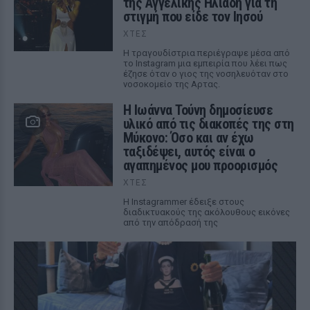
της Αγγελικής Ηλιάδη για τη
στιγμή που είδε τον Ιησού
ΧΤΕΣ
Η τραγουδίστρια περιέγραψε μέσα από
το Instagram μια εμπειρία που λέει πως
έζησε όταν ο γιος της νοσηλευόταν στο
νοσοκομείο της Αρτας.
Η Ιωάννα Τούνη δημοσίευσε
υλικό από τις διακοπές της στη
Μύκονο: Όσο και αν έχω
ταξιδέψει, αυτός είναι ο
αγαπημένος μου προορισμός
ΧΤΕΣ
Η Instagrammer έδειξε στους
διαδικτυακούς της ακόλουθους εικόνες
από την απόδρασή της