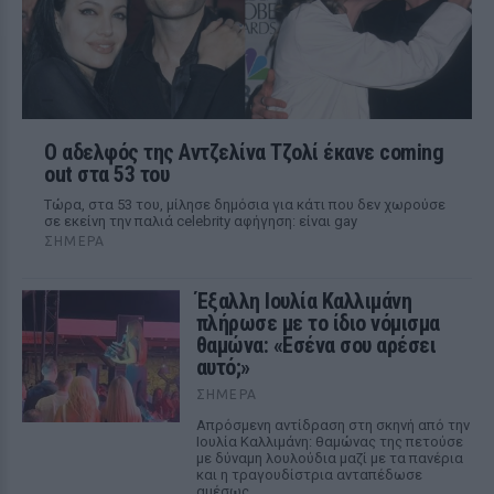
Ο αδελφός της Αντζελίνα Τζολί έκανε coming
out στα 53 του
Τώρα, στα 53 του, μίλησε δημόσια για κάτι που δεν χωρούσε
σε εκείνη την παλιά celebrity αφήγηση: είναι gay
ΣΉΜΕΡΑ
Έξαλλη Ιουλία Καλλιμάνη
πλήρωσε με το ίδιο νόμισμα
θαμώνα: «Εσένα σου αρέσει
αυτό;»
ΣΉΜΕΡΑ
Απρόσμενη αντίδραση στη σκηνή από την
Ιουλία Καλλιμάνη: θαμώνας της πετούσε
με δύναμη λουλούδια μαζί με τα πανέρια
και η τραγουδίστρια ανταπέδωσε
αμέσως.