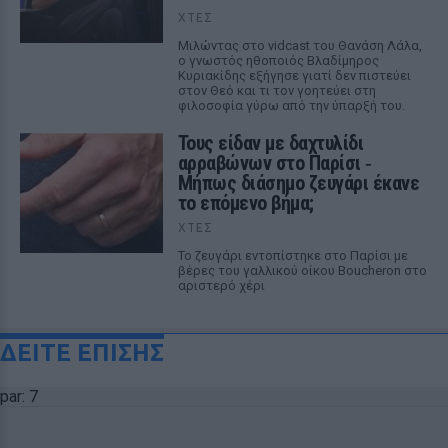
ΧΤΕΣ
Μιλώντας στο vidcast του Θανάση Λάλα,
ο γνωστός ηθοποιός Βλαδίμηρος
Κυριακίδης εξήγησε γιατί δεν πιστεύει
στον Θεό και τι τον γοητεύει στη
φιλοσοφία γύρω από την ύπαρξή του.
Τους είδαν με δαχτυλίδι
αρραβώνων στο Παρίσι ‑
Μήπως διάσημο ζευγάρι έκανε
το επόμενο βήμα;
ΧΤΕΣ
Το ζευγάρι εντοπίστηκε στο Παρίσι με
βέρες του γαλλικού οίκου Boucheron στο
αριστερό χέρι
ΔΕΙΤΕ ΕΠΙΣΗΣ
par: 7