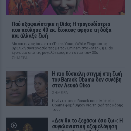
Πού εξαφανίστηκε η Dido; Η τραγουδίστρια
που πούλησε 40 εκ. δίσκους άφησε τη δόξα
και άλλαξε ζωή
Με επιτυχίες όπως τα «Thank You», «White Flag» και τη
θρυλική συνεργασία της με τον Eminem στο «Stan», η Dido
έγινε μία από τις μεγαλύτερες ποπ σταρ των 00s
ΣΉΜΕΡΑ
Η πιο δύσκολη στιγμή στη ζωή
του Barack Obama δεν συνέβη
στον Λευκό Οίκο
ΣΉΜΕΡΑ
Η νύχτα που ο Barack και η Michelle
Obama φοβήθηκαν για τη ζωή της κόρης
τους
«Δεν θα το ξεχάσω όσο ζω»: Η
συγκλονιστική εξομολόγηση