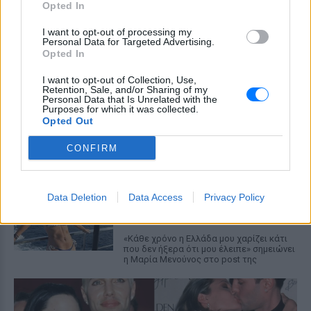
εγκυμοσύνης, ανέφερε η ηθοποιός
Opted In
Μύκονος: Ιταλοί παρτάρουν σε
I want to opt-out of processing my
έξαλλη κατάσταση μέσα σε...
Personal Data for Targeted Advertising.
Opted In
βανάκι ‑ Η αντίδραση του
οδηγού
I want to opt-out of Collection, Use,
ΣΉΜΕΡΑ
Retention, Sale, and/or Sharing of my
Personal Data that Is Unrelated with the
Στα πλάνα που δημοσιεύει το Mykonos
Purposes for which it was collected.
live TV, οι επιβάτες φαίνονται να
Opted Out
διασκεδάζουν με ιδιαίτερα έντονο
τρόπο, χοροπηδώντας, τραγουδώντας
CONFIRM
και φωνάζοντας μέσα στο όχημα
Η Μαρία Μενούνος φόρεσε
μπικίνι με τα χρώματα της
Data Deletion
Data Access
Privacy Policy
ελληνικής σημαίας
ΣΉΜΕΡΑ
«Κάθε χρόνο η Ελλάδα μου χαρίζει κάτι
που δεν ήξερα ότι μου έλειπε» σημειώνει
η Μαρία Μενούνος στο post της