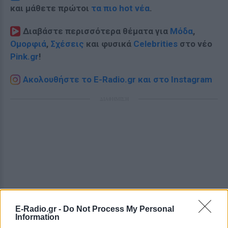
και μάθετε πρώτοι
τα πιο hot νέα
.
Διαβάστε περισσότερα θέματα για
Μόδα
,
Ομορφιά
,
Σχέσεις
και φυσικά
Celebrities
στο νέο
Pink.gr
!
Ακολουθήστε το E-Radio.gr και στο Instagram
ΔΙΑΦΗΜΙΣΗ
E-Radio.gr -
Do Not Process My Personal
Information