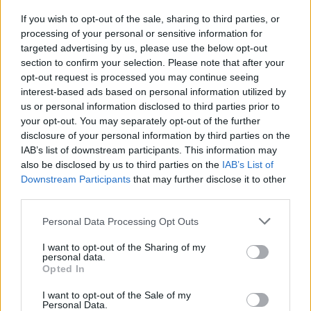
If you wish to opt-out of the sale, sharing to third parties, or
processing of your personal or sensitive information for
targeted advertising by us, please use the below opt-out
section to confirm your selection. Please note that after your
opt-out request is processed you may continue seeing
interest-based ads based on personal information utilized by
us or personal information disclosed to third parties prior to
your opt-out. You may separately opt-out of the further
disclosure of your personal information by third parties on the
IAB’s list of downstream participants. This information may
ΔΕΙΤΕ ΕΠΙΣΗΣ
also be disclosed by us to third parties on the
IAB’s List of
Downstream Participants
that may further disclose it to other
ΣΤΗΝ ΙΔΙΑ ΚΑΤΗΓΟΡΙΑ
third parties.
Personal Data Processing Opt Outs
Αριελ Κωνσταντινίδη: Τώρα
ασχολούνται με το δέρμα μου,
I want to opt-out of the Sharing of my
δεν πρόκειται να κρύβομαι
personal data.
Opted In
ΣΉΜΕΡΑ
Δεν με αγγίζει, έχω ροδόχρου ακμή, η
I want to opt-out of the Sale of my
οποία επιδεινώθηκε από τις ορμόνες της
Personal Data.