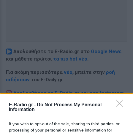
Ακολουθήστε το E-Radio.gr στο
Google News
και μάθετε πρώτοι
τα πιο hot νέα
.
Για ακόμη περισσότερα
νέα
, μπείτε στην
ροή
ειδήσεων
του E-Daily.gr
Ακολουθήστε το E-Radio.gr και στο Instagram
E-Radio.gr -
Do Not Process My Personal
ΔΙΑΦΗΜΙΣΗ
Information
If you wish to opt-out of the sale, sharing to third parties, or
processing of your personal or sensitive information for