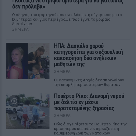
«Κοίταξα να στρίψω αριστερά για να γλιτώσω,
δεν πρόλαβα»
Ο οδηγός του φορτηγού που ενεπλάκη στη σύγκρουση με το
ΙΧ μητέρας και γιου περιέγραψε πώς έγινε το μοιραίο
δυστύχημα.
ΣΉΜΕΡΑ
ΗΠΑ: Δασκάλα χορού
κατηγορείται για σeξουαλική
κακοποίηση δύο ανήλικων
μαθητών της
ΣΉΜΕΡΑ
Οι αστυνομικές Αρχές δεν αποκλείουν
την ύπαρξη περισσότερων θυμάτων
Πουέρτο Ρίκο: Διανομή νερού
με δελτίο εν μέσω
παρατεταμένης ξηρασίας
ΣΉΜΕΡΑ
Πώς διαχειρίζεται το Πουέρτο Ρίκο την
κρίση νερού και πώς επηρεάζεται η
καθημερινή ζωή των κατοίκων