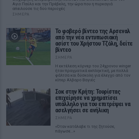
Αγιο Παύλο και την Πρέβελη, την ώρα που η πυρκαγιά
απειλούσε τις δύο περιοχές
ΣΉΜΕΡΑ
Το φοβερό βίντεο της Αρσεναλ
από την νέα εντυπωσιακή
ασίστ του Χρήστου Τζόλη, δείτε
βίντεο
ΣΉΜΕΡΑ
Η εκτέλεση κόρνερ του 24χρονου winger
ήταν πραγματικά εκπληκτική, με πολλά
φάλτσα και δύσκολη για έλεγχο από τον
κίπερ Αλβαρο Βαγιές
Σοκ στην Κρήτη: Τουρίστας
επιχείρησε να χρηματίσει
υπάλληλο για του επιτρέψει να
ασελγήσει σε ανήλικη
ΣΉΜΕΡΑ
«Όταν κατάλαβε τι της ζητούσε,
πάγωσε...»