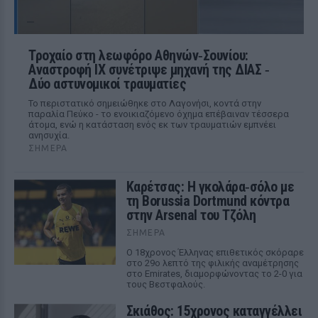
Τροχαίο στη λεωφόρο Αθηνών‑Σουνίου:
Αναστροφή ΙΧ συνέτριψε μηχανή της ΔΙΑΣ ‑
Δύο αστυνομικοί τραυματίες
Το περιστατικό σημειώθηκε στο Λαγονήσι, κοντά στην
παραλία Πεύκο - το ενοικιαζόμενο όχημα επέβαιναν τέσσερα
άτομα, ενώ η κατάσταση ενός εκ των τραυματιών εμπνέει
ανησυχία.
ΣΉΜΕΡΑ
Καρέτσας: Η γκολάρα‑σόλο με
τη Borussia Dortmund κόντρα
στην Arsenal του Τζόλη
ΣΉΜΕΡΑ
Ο 18χρονος Έλληνας επιθετικός σκόραρε
στο 29ο λεπτό της φιλικής αναμέτρησης
στο Emirates, διαμορφώνοντας το 2-0 για
τους Βεστφαλούς.
Σκιάθος: 15χρονος καταγγέλλει