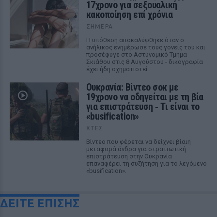
17χρονο για σεξουαλική
κακοποίηση επί χρόνια
ΣΉΜΕΡΑ
Η υπόθεση αποκαλύφθηκε όταν ο
ανήλικος ενημέρωσε τους γονείς του και
προσέφυγε στο Αστυνομικό Τμήμα
Σκιάθου στις 8 Αυγούστου - δικογραφία
έχει ήδη σχηματιστεί.
Ουκρανία: Βίντεο σοκ με
19χρονο να οδηγείται με τη βία
για επιστράτευση ‑ Τι είναι το
«busification»
ΧΤΕΣ
Βίντεο που φέρεται να δείχνει βίαιη
μεταφορά άνδρα για στρατιωτική
επιστράτευση στην Ουκρανία
επαναφέρει τη συζήτηση για το λεγόμενο
«busification».
ΔΕΙΤΕ ΕΠΙΣΗΣ