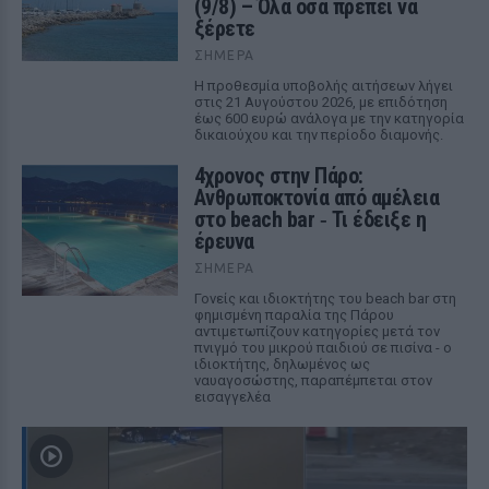
(9/8) – Όλα όσα πρέπει να
ξέρετε
ΣΉΜΕΡΑ
Η προθεσμία υποβολής αιτήσεων λήγει
στις 21 Αυγούστου 2026, με επιδότηση
έως 600 ευρώ ανάλογα με την κατηγορία
δικαιούχου και την περίοδο διαμονής.
4χρονος στην Πάρο:
Ανθρωποκτονία από αμέλεια
στο beach bar ‑ Τι έδειξε η
έρευνα
ΣΉΜΕΡΑ
Γονείς και ιδιοκτήτης του beach bar στη
φημισμένη παραλία της Πάρου
αντιμετωπίζουν κατηγορίες μετά τον
πνιγμό του μικρού παιδιού σε πισίνα - ο
ιδιοκτήτης, δηλωμένος ως
ναυαγοσώστης, παραπέμπεται στον
εισαγγελέα