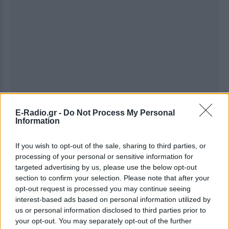
E-Radio.gr -
Do Not Process My Personal
Information
If you wish to opt-out of the sale, sharing to third parties, or
Ακολουθήστε το E-Radio.gr στο
Google News
processing of your personal or sensitive information for
targeted advertising by us, please use the below opt-out
και μάθετε πρώτοι
τα πιο hot νέα
.
section to confirm your selection. Please note that after your
opt-out request is processed you may continue seeing
Για ακόμη περισσότερα
νέα
, μπείτε στην
ροή
interest-based ads based on personal information utilized by
ειδήσεων
του E-Daily.gr
us or personal information disclosed to third parties prior to
your opt-out. You may separately opt-out of the further
Ακολουθήστε το E-Radio.gr και στο Instagram