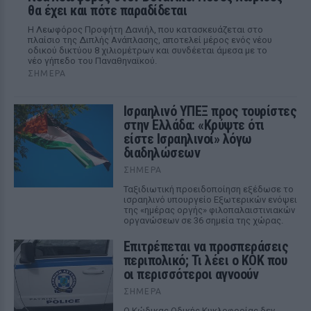
θα έχει και πότε παραδίδεται
Η Λεωφόρος Προφήτη Δανιήλ, που κατασκευάζεται στο
πλαίσιο της Διπλής Ανάπλασης, αποτελεί μέρος ενός νέου
οδικού δικτύου 8 χιλιομέτρων και συνδέεται άμεσα με το
νέο γήπεδο του Παναθηναϊκού.
ΣΉΜΕΡΑ
Ισραηλινό ΥΠΕΞ προς τουρίστες
στην Ελλάδα: «Κρύψτε ότι
είστε Ισραηλινοί» λόγω
διαδηλώσεων
ΣΉΜΕΡΑ
Ταξιδιωτική προειδοποίηση εξέδωσε το
ισραηλινό υπουργείο Εξωτερικών ενόψει
της «ημέρας οργής» φιλοπαλαιστινιακών
οργανώσεων σε 36 σημεία της χώρας.
Επιτρέπεται να προσπεράσεις
περιπολικό; Τι λέει ο ΚΟΚ που
οι περισσότεροι αγνοούν
ΣΉΜΕΡΑ
Ο Κώδικας Οδικής Κυκλοφορίας δεν