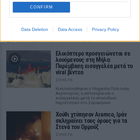
CONFIRM
ΔΕΙΤΕ ΕΠΙΣΗΣ
Data Deletion
Data Access
Privacy Policy
ΣΤΗΝ ΙΔΙΑ ΚΑΤΗΓΟΡΙΑ
Ελικόπτερο προσγειώνεται σε
λουόμενους στη Μήλο:
Παρέμβαση εισαγγελέα μετά το
viral βίντεο
ΣΉΜΕΡΑ
Κινητοποιήθηκαν η Υπηρεσία Πολιτικής
Αεροπορίας, η αστυνομία και ο
εισαγγελέας μετά το επικίνδυνο
περιστατικό στο Σαρακήνικο
Χούθι χτύπησαν Aramco, Ιράν
σκληραίνει τους όρους για τα
Στενά του Ορμούζ
ΣΉΜΕΡΑ