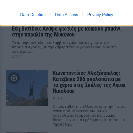
Data Deletion
Data Access
Privacy Policy
Εύη Βατίδου: Αναψε φωτιές με κόκκινο μπικίνι
στην παραλία της Μυκόνου
Το πρώην μοντέλο απολάμβανε χαλαρές στιγμές στην
παραλία Αγράρι, με την κάμερα του Mykonos Live TV να την
καταγράφει
ΧΤΕΣ
Κωνσταντίνος Αλεξόπουλος:
Κατέβηκε 206 σκαλοπάτια με
τα χέρια στις Σκάλες της Αγίου
Νικολάου
ΧΤΕΣ
Ο πρωταθλητής Ελλάδος από την Πάτρα
έγινε viral με ένα εντυπωσιακό
κατόρθωμα ισορροπίας και μυϊκής
δύναμης στο πιο εμβληματικό τοπόσημο
της πόλης.