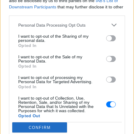
also be disclosed by us to third parties on the
IAB’s List of
Ο διάσημος κιθαρίστας απο τον
Downstream Participants
that may further disclose it to other
οποιο εμπνεύστηκε το όνομα
third parties.
της η Αση Μπήλιου ‑ Πώς τη
βάφτισαν
Personal Data Processing Opt Outs
ΠΡΙΝ 5 ΏΡΕΣ
I want to opt-out of the Sharing of my
personal data.
Το πραγματικό της όνομα δεν είναι Αση:
Opted In
Η απίστευτη ιστορία πίσω από την
απόφαση της Ασης Μπήλιου που
ελάχιστοι γνώριζαν
I want to opt-out of the Sale of my
Personal Data.
Το απογευματινό μπάνιο της
Opted In
Μαρίας Σολωμού στη θάλασσα:
Η τέλεια ώρα, γράφει από τη
I want to opt-out of processing my
Personal Data for Targeted Advertising.
Σαντορίνη
Opted In
ΧΤΕΣ
I want to opt-out of Collection, Use,
Η ηθοποιός μοιράστηκε μία φωτογραφία
Retention, Sale, and/or Sharing of my
της με μαγιό από παραλία του νησιού
Personal Data that Is Unrelated with the
Purposes for which it was collected.
Opted Out
CONFIRM