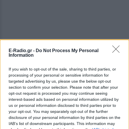
E-Radio.gr -
Do Not Process My Personal
ΔΕΙΤΕ ΕΠΙΣΗΣ
Information
If you wish to opt-out of the sale, sharing to third parties, or
ΣΤΗΝ ΙΔΙΑ ΚΑΤΗΓΟΡΙΑ
processing of your personal or sensitive information for
targeted advertising by us, please use the below opt-out
Οι συναυλίες επιτέλους
section to confirm your selection. Please note that after your
βγάζουν φτηνά εισιτήρια ‑
opt-out request is processed you may continue seeing
Ποιοι καλλιτέχνες κατέβασαν
interest-based ads based on personal information utilized by
τις τιμές
us or personal information disclosed to third parties prior to
ΠΡΙΝ 5 ΏΡΕΣ
your opt-out. You may separately opt-out of the further
Οι fans δεν αντέχουν άλλες αυξήσεις: Τα
disclosure of your personal information by third parties on the
φθηνά εισιτήρια που εξαφανίζονται σε
IAB’s list of downstream participants. This information may
λίγα λεπτά