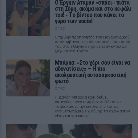
Ο Έργκιν Αταμαν «σπάει» πιάτα
στη Σύμη, ακόμα και στο κεφάλι
του! ‑ Tο βίντεο που κάνει το
γύρο των social
ΧΤΕΣ
Ο πρώην προπονητής του Παναθηναϊκού
απολαμβάνει τις καλοκαιρινές διακοπές
του στο ελληνικό νησί με έναν εντελώς
ξεχωριστό τρόπο.
Μπάρκα: «Στο χέρι σου είναι να
αδυνατίσεις» – Η πιο
απολαυστική αυτοσαρκαστική
φωτό
ΧΤΕΣ
Η Δανάη Μπάρκα έχει δείξει
επανειλημμένα πως δεν φοβάται να
τσαλακώσει την εικόνα της και να
αντιμετωπίζει με χιούμορ τα σχόλια που
γίνονται για εκείνη.