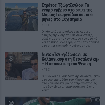
Στράτος Τζώρτζογλου: Το
νεκρό έμβρυο στο σπίτι της
Μαρίας Γεωργιάδου και οι 6
μήνες στο ψυχιατρείο
ΧΤΕΣ
Ο ηθοποιός αποκάλυψε άγνωστες
πτυχές της ζωής του σε συνέντευξη,
μιλώντας για τον εγκλεισμό του στο 401
και το παράξενο εύρημα που τον σόκαρε
στο σπίτι της πρώην συζύγου του.
Νίνο: «Τον «γάζωσαν» με
Καλάσνικοφ στη Θεσσαλονίκη»
– Η αποκάλυψη του Ψινάκη
ΧΤΕΣ
Ο Νίνο και ο Ηλίας Ψινάκης συναντήθηκαν
στο νέο επεισόδιο του «Γηροκομείου»
στο YouTube και μοιράστηκαν ιστορίες
που δεν είχαν αποκαλυφθεί ποτέ στο
κοινό.