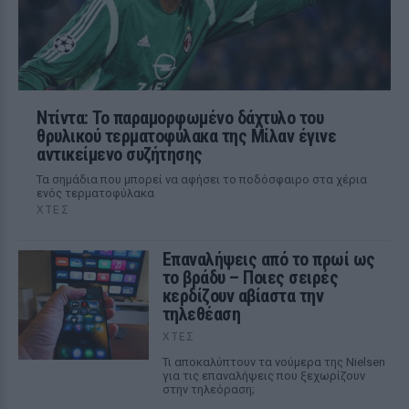
Ντίντα: Το παραμορφωμένο δάχτυλο του
θρυλικού τερματοφύλακα της Μίλαν έγινε
αντικείμενο συζήτησης
Τα σημάδια που μπορεί να αφήσει το ποδόσφαιρο στα χέρια
ενός τερματοφύλακα
ΧΤΕΣ
Επαναλήψεις από το πρωί ως
το βράδυ – Ποιες σειρές
κερδίζουν αβίαστα την
τηλεθέαση
ΧΤΕΣ
Τι αποκαλύπτουν τα νούμερα της Nielsen
για τις επαναλήψεις που ξεχωρίζουν
στην τηλεόραση;