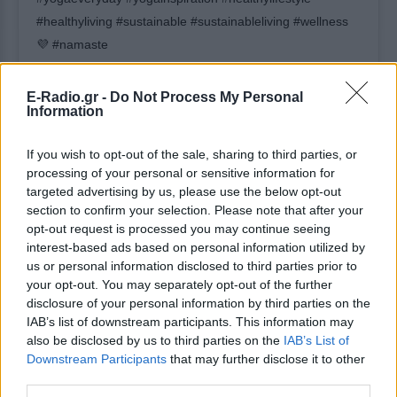
#healthyliving #sustainable #sustainableliving #wellness
💜 #namaste
Η δημοσίευση κοινοποιήθηκε από το χρήστη
𝓜𝓪𝓻𝓲𝓪𝓭𝓪 𝓟𝓲𝓮𝓻𝓲𝓭𝓲
(@m
E-Radio.gr -
Do Not Process My Personal
Information
[ΠΗΓΗ]
If you wish to opt-out of the sale, sharing to third parties, or
processing of your personal or sensitive information for
ΔΙΑΦΗΜΙΣΗ
targeted advertising by us, please use the below opt-out
section to confirm your selection. Please note that after your
opt-out request is processed you may continue seeing
interest-based ads based on personal information utilized by
us or personal information disclosed to third parties prior to
your opt-out. You may separately opt-out of the further
disclosure of your personal information by third parties on the
IAB’s list of downstream participants. This information may
also be disclosed by us to third parties on the
IAB’s List of
Downstream Participants
that may further disclose it to other
third parties.