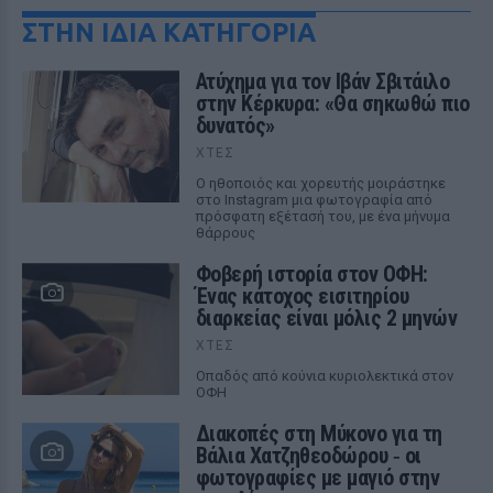
ΣΤΗΝ ΙΔΙΑ ΚΑΤΗΓΟΡΙΑ
Ατύχημα για τον Ιβάν Σβιτάιλο
στην Κέρκυρα: «Θα σηκωθώ πιο
δυνατός»
ΧΤΕΣ
Ο ηθοποιός και χορευτής μοιράστηκε
στο Instagram μια φωτογραφία από
πρόσφατη εξέτασή του, με ένα μήνυμα
θάρρους
Φοβερή ιστορία στον ΟΦΗ:
Ένας κάτοχος εισιτηρίου
διαρκείας είναι μόλις 2 μηνών
ΧΤΕΣ
Οπαδός από κούνια κυριολεκτικά στον
ΟΦΗ
Διακοπές στη Μύκονο για τη
Βάλια Χατζηθεοδώρου ‑ οι
φωτογραφίες με μαγιό στην