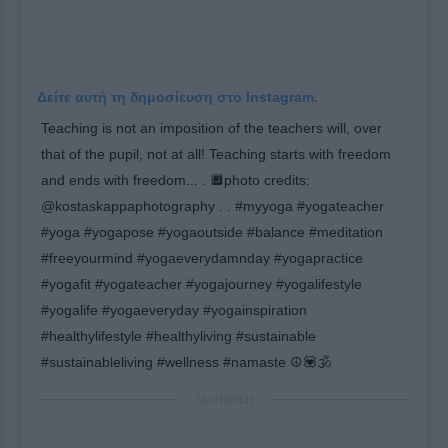
Δείτε αυτή τη δημοσίευση στο Instagram.
Teaching is not an imposition of the teachers will, over
that of the pupil, not at all! Teaching starts with freedom
and ends with freedom... . 🔲photo credits:
@kostaskappaphotography . . #myyoga #yogateacher
#yoga #yogapose #yogaoutside #balance #meditation
#freeyourmind #yogaeverydamnday #yogapractice
#yogafit #yogateacher #yogajourney #yogalifestyle
#yogalife #yogaeveryday #yogainspiration
#healthylifestyle #healthyliving #sustainable
#sustainableliving #wellness #namaste ☮️💟🕉
ΔΙΑΦΗΜΙΣΗ