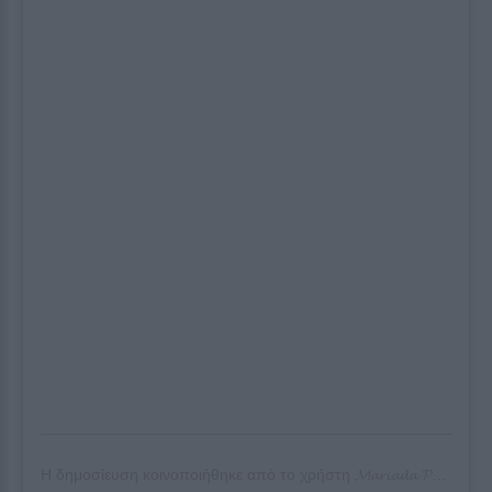
Η δημοσίευση κοινοποιήθηκε από το χρήστη
𝓜𝓪𝓻𝓲𝓪𝓭𝓪 𝓟𝓲𝓮𝓻𝓲𝓭𝓲
(@m