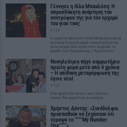
Γέννησε η Λίλα Μπακλέση: Η
απροσδόκητη ανάρτηση του
συντρόφου της για τον ερχομό
του γιου τους
ΧΤΕΣ
Η γνωστή ηθοποιός Λίλα Μπακλέση έγινε
για πρώτη φορά μαμά, καλωσορίζοντας
στον κόσμο ένα υγιέστατο αγοράκι το
βράδυ της Παρασκευής 7 Αυγούστου.
Νοσηλεύτρια πήγε κομμωτήριο
πρώτη φορά μετά από 4 χρόνια
– Η απίθανη μεταμόρφωσή της
έγινε viral
ΧΤΕΣ
Ενώ φρόντιζε όλους τους άλλους...
κανείς δεν φρόντισε για εκείνη
Χρήστος Δάντης: «Συνάδελφοι
προσπαθούν να ξεχάσουν ότι
έγραψα το """"My Number
One""""»