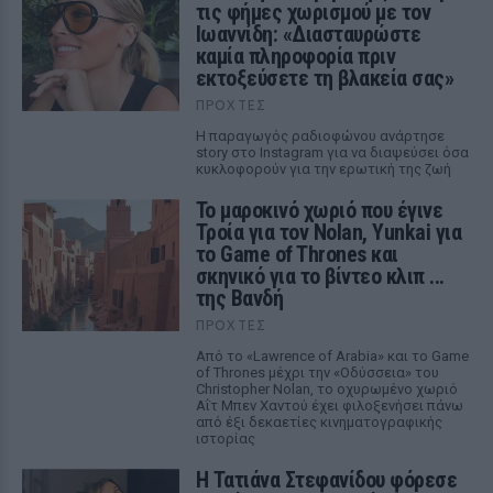
τις φήμες χωρισμού με τον
Ιωαννίδη: «Διασταυρώστε
καμία πληροφορία πριν
εκτοξεύσετε τη βλακεία σας»
ΠΡΟΧΤΈΣ
Η παραγωγός ραδιοφώνου ανάρτησε
story στο Instagram για να διαψεύσει όσα
κυκλοφορούν για την ερωτική της ζωή
Το μαροκινό χωριό που έγινε
Τροία για τον Nolan, Yunkai για
το Game of Thrones και
σκηνικό για το βίντεο κλιπ ...
της Βανδή
ΠΡΟΧΤΈΣ
Από το «Lawrence of Arabia» και το Game
of Thrones μέχρι την «Οδύσσεια» του
Christopher Nolan, το οχυρωμένο χωριό
Αΐτ Μπεν Χαντού έχει φιλοξενήσει πάνω
από έξι δεκαετίες κινηματογραφικής
ιστορίας
Η Τατιάνα Στεφανίδου φόρεσε