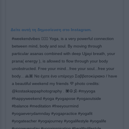
Δείτε αυτή τη δημοσίευση στο Instagram.
#weekendvibes 🧘🏻‍♀️ Yoga, is a very powerful connection
between mind, body and soul. By moving through
particular asanas combined with deep Ujjayi breath, your
prana( energy ), is allowed to flow through your body
unobstructed. Free your mind...free your soul...free your
body... 🙏🏽 Να έχετε ένα υπέροχο Σαββατοκύριακο / have
a beautiful weekend my friends 💜 photo credits:
@kostaskappaphotography . 💟☮️🕉 #myyoga
#happyweekend #yoga #yogapose #yogaoutside
#balance #meditation #freeyourmind
#yogaeverydamnday #yogapractice #yogafit
#yogateacher #yogajourney #yogalifestyle #yogalife
#yogaeveryday #yogainspiration #healthylifestyle