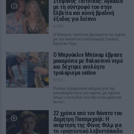
Στέφανος Τσιτσιπάς: Αγκαλιά
με τη σύντροφό του στην
Ελβετία και κοινή βραδινή
έξοδος για δείπνο
ΧΤΕΣ
Ο Έλληνας τενίστας βρίσκεται σε σχέση
με την εικαστικό καταγωγής Σικάγο,
Κρίστεν Τομς
Ο Μπρούκλιν Μπέκαμ έβρασε
μακαρόνια με θαλασσινό νερό
και δέχτηκε ανελέητο
τρολάρισμα online
ΧΤΕΣ
Πολλοί εξέφρασαν απορία για την
καταλληλότητα του νερού, με σχόλια
όπως «τα πόδια του δεν ήταν μέσα σε
αυτό;»
22 χρόνια από τον θάνατο του
Δημήτρη Παπαμιχαήλ: Η
ανάρτηση της Φίνος Φιλμ για
το «γοητευτικό λεβεντόπαιδο