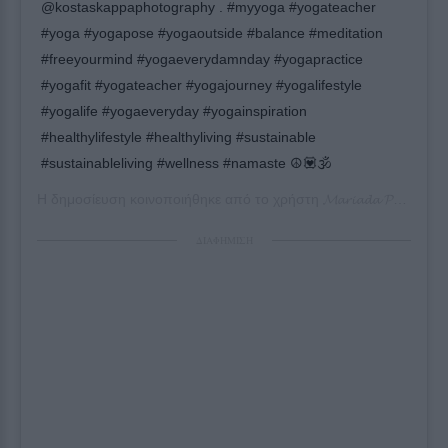
@kostaskappaphotography . #myyoga #yogateacher
#yoga #yogapose #yogaoutside #balance #meditation
#freeyourmind #yogaeverydamnday #yogapractice
#yogafit #yogateacher #yogajourney #yogalifestyle
#yogalife #yogaeveryday #yogainspiration
#healthylifestyle #healthyliving #sustainable
#sustainableliving #wellness #namaste ☮️💟🕉
Η δημοσίευση κοινοποιήθηκε από το χρήστη
𝓜𝓪𝓻𝓲𝓪𝓭𝓪 𝓟𝓲𝓮𝓻𝓲𝓭𝓲
(@m
ΔΙΑΦΗΜΙΣΗ