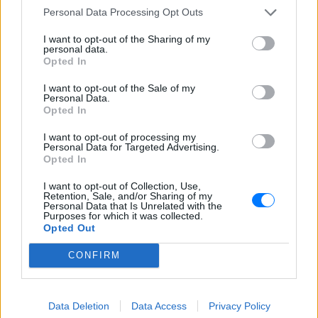
Personal Data Processing Opt Outs
I want to opt-out of the Sharing of my
personal data.
Opted In
I want to opt-out of the Sale of my
Personal Data.
Opted In
I want to opt-out of processing my
Personal Data for Targeted Advertising.
Ακολουθήστε το E-Radio.gr στο
Google News
Opted In
και μάθετε πρώτοι
τα πιο hot νέα
.
I want to opt-out of Collection, Use,
Retention, Sale, and/or Sharing of my
Εσύ μπήκες στο E-Daily.gr; Τα νέα της ημέρας
Personal Data that Is Unrelated with the
και ότι σου κάνει κλικ!
Purposes for which it was collected.
Opted Out
Ακολουθήστε το E-Radio.gr και στο Instagram
CONFIRM
ΔΙΑΦΗΜΙΣΗ
Data Deletion
Data Access
Privacy Policy