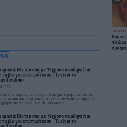
ΕΙΔΗΣΕΙ
Καιρός 
48 ώρε
συναγε
ΡΙΑ
υκρανία: Βίντεο σοκ με 19χρονο να οδηγείται
 τη βία για επιστράτευση ‑ Τι είναι το
usification»
ΉΜΕΡΑ
ντεο που φέρεται να δείχνει βίαιη μεταφορά άνδρα για
ρατιωτική επιστράτευση στην Ουκρανία επαναφέρει τη
ζήτηση για το λεγόμενο «busification».
υκρανία: Βίντεο σοκ με 19χρονο να οδηγείται
 τη βία για επιστράτευση ‑ Τι είναι το
usification»