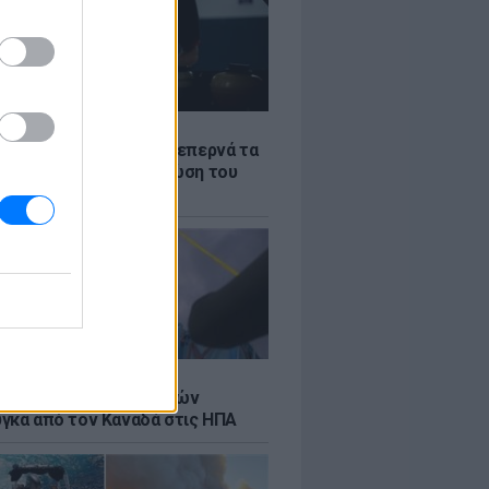
Σ
α «φωτιά»: Η βενζίνη ξεπερνά τα
 το λίτρο παρά την πτώση του
πετρελαίου διεθνώς
Σ
κή μεταφορά 30 φαλαινών
γκα από τον Καναδά στις ΗΠΑ