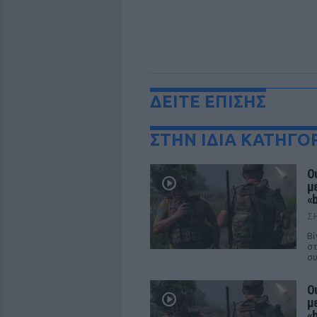
ΔΕΙΤΕ ΕΠΙΣΗΣ
ΣΤΗΝ ΙΔΙΑ ΚΑΤΗΓΟ
Ο
με
«b
Σ
Βί
στ
συ
Ο
με
«b