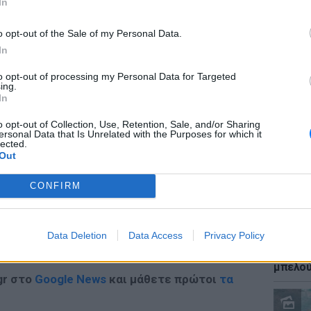
In
ίνησε την Πέμπτη 13 Δεκεμβρίου του 2018,
 εμφανίστηκε ο Μιχάλης Λεμπιδάκης.
o opt-out of the Sale of my Personal Data.
In
to opt-out of processing my Personal Data for Targeted
ΕΙΔΗΣΕΙ
ing.
Καύσιμ
In
ΔΙΑΦΗΜΙΣΗ
2 ευρώ
αργού 
o opt-out of Collection, Use, Retention, Sale, and/or Sharing
ersonal Data that Is Unrelated with the Purposes for which it
lected.
Out
CONFIRM
Data Deletion
Data Access
Privacy Policy
ΕΙΔΗΣΕΙ
Ιστορι
μπελού
gr στο
Google News
και μάθετε πρώτοι
τα