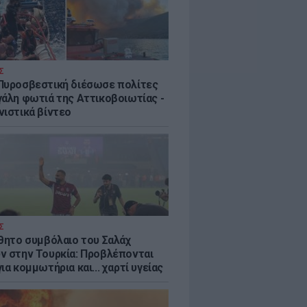
Σ
Πυροσβεστική διέσωσε πολίτες
γάλη φωτιά της Αττικοβοιωτίας -
νιστικά βίντεο
Σ
ύθητο συμβόλαιο του Σαλάχ
ν στην Τουρκία: Προβλέπονται
ια κομμωτήρια και... χαρτί υγείας