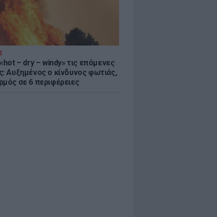
Σ
«hot – dry – windy» τις επόμενες
ς: Αυξημένος ο κίνδυνος φωτιάς,
ρμός σε 6 περιφέρειες