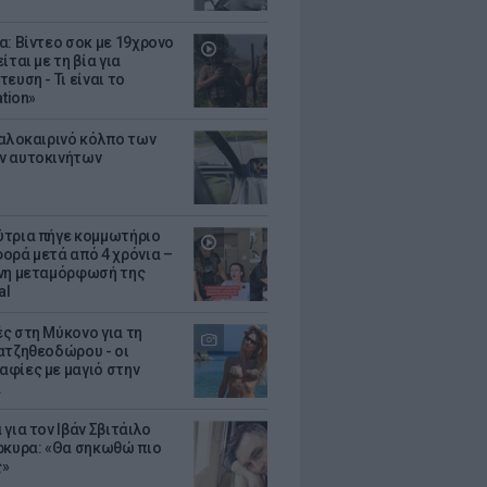
α: Βίντεο σοκ με 19χρονο
ίται με τη βία για
ευση - Τι είναι το
ation»
καλοκαιρινό κόλπο των
ν αυτοκινήτων
τρια πήγε κομμωτήριο
ορά μετά από 4 χρόνια –
νη μεταμόρφωσή της
al
ς στη Μύκονο για τη
ατζηθεοδώρου - οι
φίες με μαγιό στην
α
για τον Ιβάν Σβιτάιλο
ρκυρα: «Θα σηκωθώ πιο
ς»