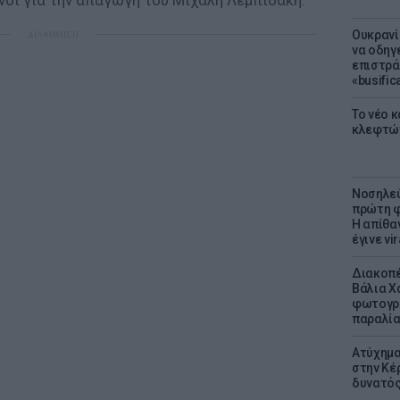
νοι για την απαγωγή του Μιχάλη Λεμπιδάκη.
ΔΙΑΦΗΜΙΣΗ
Ουκρανί
να οδηγε
επιστράτ
«busific
Το νέο 
κλεφτώ
Νοσηλεύ
πρώτη φ
Η απίθα
έγινε vir
Διακοπέ
Βάλια Χ
φωτογρα
παραλί
Ατύχημα 
στην Κέ
δυνατό