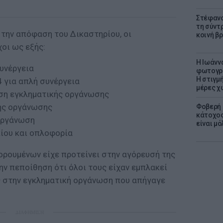
Στέφανο
τη σύντ
 την απόφαση του Δικαστηρίου, οι
κοινή β
οι ως εξής:
H Ιωάνν
συνέργεια
φωτογρα
Η στιγμή
4 για απλή συνέργεια
μέρες χ
νση εγκληματικής οργάνωσης
κής οργάνωσης
Φοβερή 
κάτοχος
 οργάνωση
είναι μό
κίου και οπλοφορία
ορουμένων είχε προτείνει στην αγόρευσή της
ν πεποίθηση ότι όλοι τους είχαν εμπλακεί
 στην εγκληματική οργάνωση που απήγαγε
ΔΙΑΦΗΜΙΣΗ