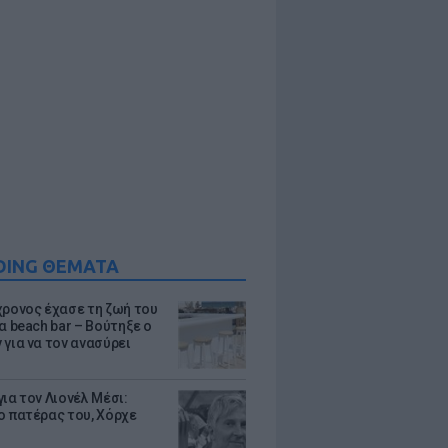
DING ΘΕΜΑΤΑ
χρονος έχασε τη ζωή του
α beach bar – Βούτηξε ο
 για να τον ανασύρει
ια τον Λιονέλ Μέσι:
ο πατέρας του, Χόρχε