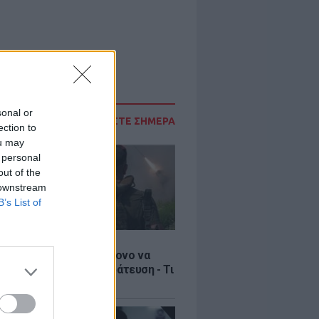
sonal or
ΔΙΑΒΑΣΤΕ ΣΗΜΕΡΑ
ection to
ou may
 personal
out of the
 downstream
B’s List of
Σ
ία: Βίντεο σοκ με 19χρονο να
αι με τη βία για επιστράτευση - Τι
ο «busification»