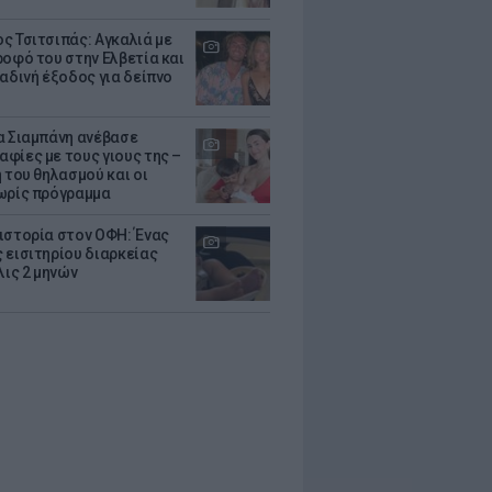
ς Τσιτσιπάς: Αγκαλιά με
ροφό του στην Ελβετία και
ραδινή έξοδος για δείπνο
α Σιαμπάνη ανέβασε
φίες με τους γιους της –
 του θηλασμού και οι
ωρίς πρόγραμμα
ιστορία στον ΟΦΗ: Ένας
 εισιτηρίου διαρκείας
λις 2 μηνών