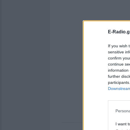
E-Radio.g
If you wish 
sensitive in
confirm you
continue se
information 
further disc
participants
Downstream 
Persona
I want t