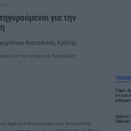
ΑΔΑ
τηγορούμενοι για την 
κη
ργημάτων Ανατολικής Κρήτης
ΔΙΑΦΗΜΙΣΗ
TREN
Πάρο: 4
σε πισίν
μπάρμαν
Θρήνος γ
Πέθανε 
ελές Εφετείο Κακουργημάτων Ανατολικής