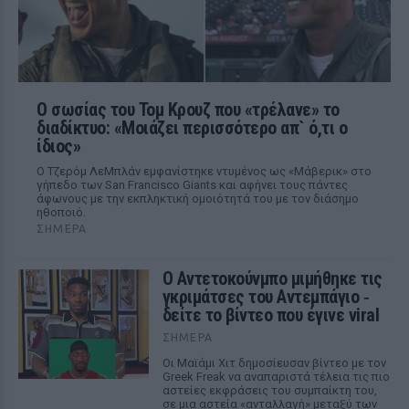
Ο σωσίας του Τομ Κρουζ που «τρέλανε» το
διαδίκτυο: «Μοιάζει περισσότερο απ` ό,τι ο
ίδιος»
Ο Τζερόμ ΛεΜπλάν εμφανίστηκε ντυμένος ως «Μάβερικ» στο
γήπεδο των San Francisco Giants και αφήνει τους πάντες
άφωνους με την εκπληκτική ομοιότητά του με τον διάσημο
ηθοποιό.
ΣΉΜΕΡΑ
Ο Αντετοκούνμπο μιμήθηκε τις
γκριμάτσες του Αντεμπάγιο ‑
δείτε το βίντεο που έγινε viral
ΣΉΜΕΡΑ
Οι Μαϊάμι Χιτ δημοσίευσαν βίντεο με τον
Greek Freak να αναπαριστά τέλεια τις πιο
αστείες εκφράσεις του συμπαίκτη του,
σε μια αστεία «ανταλλαγή» μεταξύ των