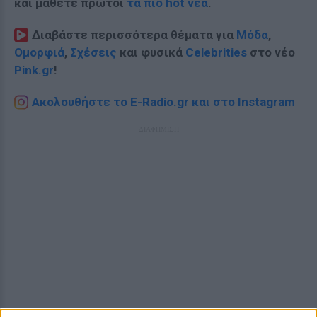
και μάθετε πρώτοι
τα πιο hot νέα
.
Διαβάστε περισσότερα θέματα για
Μόδα
,
Ομορφιά
,
Σχέσεις
και φυσικά
Celebrities
στο νέο
Pink.gr
!
Ακολουθήστε το E-Radio.gr και στο Instagram
ΔΙΑΦΗΜΙΣΗ