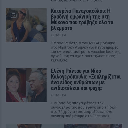
και της προσωπικής της ζωής.
Κατερίνα Παναγοπούλου: Η
βραδινή εμφάνισή της στη
Μύκονο που τράβηξε όλα τα
βλέμματα
ΣΉΜΕΡΑ
Η παρουσιάστρια του MEGA βρέθηκε
στο Νησί των Ανέμων για πέντε ημέρες
και εντυπωσίασε με το vacation look της,
αρνούμενη να σχολιάσει τηλεοπτικές
εξελίξεις.
Ελένη Ράντου για Νίκο
Καλογερόπουλο: «Ξεκληρίζεται
ένα είδος ανθρώπων με
ανιδιοτέλεια και ψυχή»
ΣΉΜΕΡΑ
Η ηθοποιός αποχαιρέτησε τον
συνάδελφό της που έφυγε από τη ζωή
στα 74 χρόνια του, μοιραζόμενη ένα
συγκινητικό μήνυμα στο Facebook.