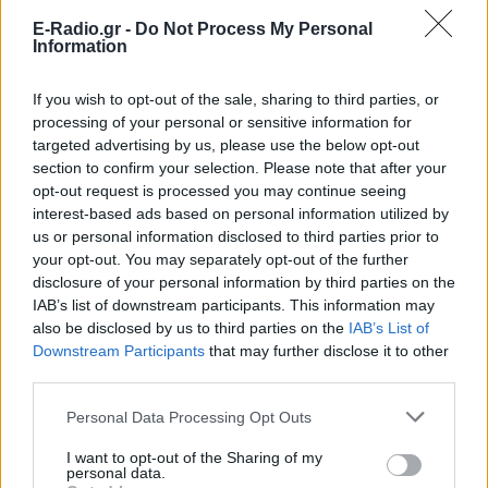
E-Radio.gr -
Do Not Process My Personal
Information
If you wish to opt-out of the sale, sharing to third parties, or
processing of your personal or sensitive information for
targeted advertising by us, please use the below opt-out
section to confirm your selection. Please note that after your
opt-out request is processed you may continue seeing
interest-based ads based on personal information utilized by
ΔΕΙΤΕ ΕΠΙΣΗΣ
us or personal information disclosed to third parties prior to
your opt-out. You may separately opt-out of the further
disclosure of your personal information by third parties on the
ΣΤΗΝ ΙΔΙΑ ΚΑΤΗΓΟΡΙΑ
IAB’s list of downstream participants. This information may
also be disclosed by us to third parties on the
IAB’s List of
Ηθοποιός του Χάρι Πότερ
Downstream Participants
that may further disclose it to other
άνοιξε OnlyFans και κερδίζει
third parties.
περισσότερα απ` όσα σε όλη
της την καριέρα στην
Personal Data Processing Opt Outs
υποκριτική
I want to opt-out of the Sharing of my
ΣΉΜΕΡΑ
personal data.