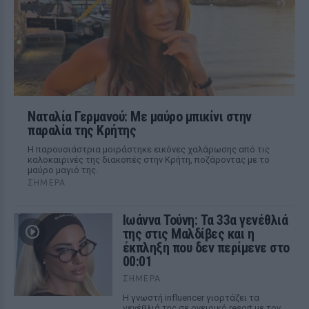
Ναταλία Γερμανού: Με μαύρο μπικίνι στην
παραλία της Κρήτης
Η παρουσιάστρια μοιράστηκε εικόνες χαλάρωσης από τις
καλοκαιρινές της διακοπές στην Κρήτη, ποζάροντας με το
μαύρο μαγιό της.
ΣΉΜΕΡΑ
Ιωάννα Τούνη: Τα 33α γενέθλιά
της στις Μαλδίβες και η
έκπληξη που δεν περίμενε στο
00:01
ΣΉΜΕΡΑ
Η γνωστή influencer γιορτάζει τα
γενέθλιά της σε ονειρικό resort με τον