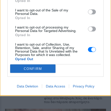
Η Τζέσι Κέιβ, που υποδυόταν τη
Opted In
Λάβεντερ Μπράουν, αποκάλυψε ότι την
πρώτη μέρα στην πλατφόρμα εισέπραξε
I want to opt-out of the Sale of my
17.500 ευρώ
Personal Data.
Opted In
Μπρίτνεϊ Σπίαρς: Το μπότοξ
που την «κατέστρεψε» και η
I want to opt-out of processing my
προειδοποίηση στις γυναίκες
Personal Data for Targeted Advertising.
Opted In
ΣΉΜΕΡΑ
Η ποπ σταρ μοιράστηκε την άσχημη
I want to opt-out of Collection, Use,
εμπειρία της σε βίντεο στο Instagram,
Retention, Sale, and/or Sharing of my
Personal Data that Is Unrelated with the
εξηγώντας ότι η πτώση βλεφάρου που
Purposes for which it was collected.
υπέστη κράτησε περίπου τέσσερις
εβδομάδες.
Opted Out
Χέιλι Μπίμπερ: Η τολμηρή
CONFIRM
στιγμή που έγινε viral από το
ροζ πάρτι της Κάιλι Τζένερ
ΣΉΜΕΡΑ
Data Deletion
Data Access
Privacy Policy
Η ιδρύτρια της Rhode διασκέδασε άνευ
ορίων στη γενέθλια γιορτή της親ής της
φίλης στο Μπέβερλι Χιλς, σε ένα πάρτι
που δεν πέρασε απαρατήρητο.