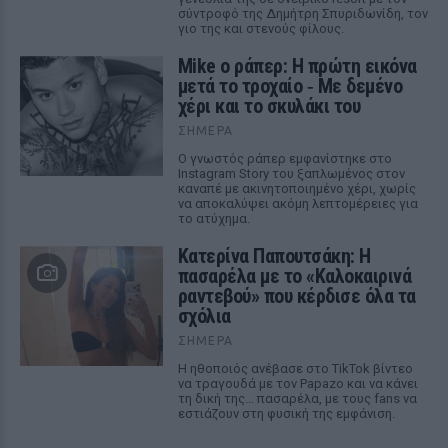
σύντροφό της Δημήτρη Σπυριδωνίδη, τον
γιο της και στενούς φίλους.
Mike ο ράπερ: Η πρώτη εικόνα
μετά το τροχαίο ‑ Με δεμένο
χέρι και το σκυλάκι του
ΣΉΜΕΡΑ
Ο γνωστός ράπερ εμφανίστηκε στο
Instagram Story του ξαπλωμένος στον
καναπέ με ακινητοποιημένο χέρι, χωρίς
να αποκαλύψει ακόμη λεπτομέρειες για
το ατύχημα.
Κατερίνα Παπουτσάκη: Η
πασαρέλα με το «Καλοκαιρινά
ραντεβού» που κέρδισε όλα τα
σχόλια
ΣΉΜΕΡΑ
Η ηθοποιός ανέβασε στο TikTok βίντεο
να τραγουδά με τον Papazo και να κάνει
τη δική της... πασαρέλα, με τους fans να
εστιάζουν στη φυσική της εμφάνιση.