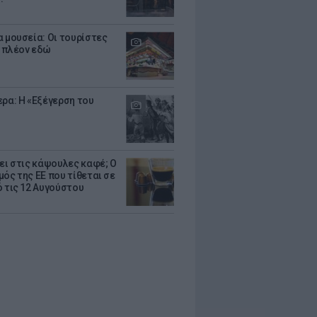
α μουσεία: Οι τουρίστες
 πλέον εδώ
ερα: Η «Εξέγερση του
ζει στις κάψουλες καφέ; Ο
μός της ΕΕ που τίθεται σε
ό τις 12 Αυγούστου