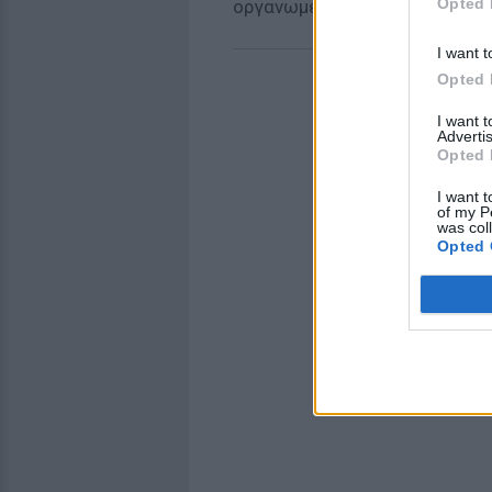
Opted 
οργανωμένων προσπαθειών της
I want t
Opted 
I want 
Advertis
Opted 
I want t
of my P
was col
Opted 