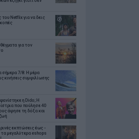
κων εξηγεί γιατί δεν
ς του Netflix για να δεις
ακοπές
θέγματα για τον
το
 σήμερα 7/8: Η μέρα
τις κινήσεις συμφιλίωσης
φανίστηκε η Dido; Η
ίστρια που πούλησε 40
κους άφησε τη δόξα και
ζωή
ρινές εκπτώσεις έως -
 τα μεγαλύτερα eshops
!