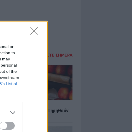
sonal or
ection to
ΔΙΑΒΑΣΤΕ ΣΗΜΕΡΑ
ou may
 personal
out of the
 downstream
B’s List of
τα που μπορουν να διατηρηθούν
ψυγείου το καλοκαίρι