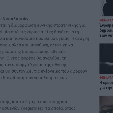
ου Νεοπλασιών
ΘΕΜΑΤ
εται η διαμόρφωση εθνικής στρατηγικής για
Έγραψε 
δημοσι
ί μία από τις κύριες αιτίες θανάτου στη
των γυ
λλά και παγκόσμιο πρόβλημα υγείας. Η ανάγκη
όσου, αλλά και υπεύθυνη, ολιστική και
η μέσω της διαμόρφωσης εθνικής
νη. Ο νέος φορέας θα αναλάβει τη
ς τον υπουργό Υγείας της εθνικής
και θα συντονίζει τις ενέργειες που αφορούν
δο διαχείριση των νεοπλασματικών
ΘΕΜΑΤ
Η έρευ
για τη
πίσης, και το ζήτημα σύστασης και
ασθενών, (Registries), τα οποία, όπως