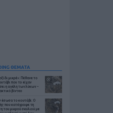
DING ΘΕΜΑΤΑ
ξίδι μικρέ»: Πέθανε το
ουτάβι που το είχαν
σει η αγέλη των λύκων –
ακτικό βίντεο
ν έσωσα το κουτάβι: Ο
ής που κατέγραφε τη
η του μικρού σκυλιού με