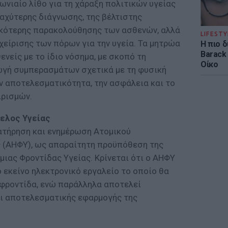
νιαίο λίθο για τη χάραξη πολιτικών υγείας
ταχύτερης διάγνωσης, της βέλτιστης
ικότερης παρακολούθησης των ασθενών, αλλά
LIFESTY
χείρισης των πόρων για την υγεία. Τα μητρώα
Η πιο 
Barack
νείς με το ίδιο νόσημα, με σκοπό τη
Οίκο
ωγή συμπερασμάτων σχετικά με τη φυσική
ην αποτελεσματικότητα, την ασφάλεια και το
ιρισμών.
ελος Υγείας
ιατήρηση και ενημέρωση Ατομικού
 (ΑΗΦΥ), ως απαραίτητη προϋπόθεση της
ιας Φροντίδας Υγείας. Κρίνεται ότι ο ΑΗΦΥ
ό εκείνο ηλεκτρονικό εργαλείο το οποίο θα
 φροντίδα, ενώ παράλληλα αποτελεί
ι αποτελεσματικής εφαρμογής της