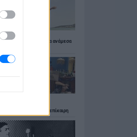
 αποφύγεις το σύγκαμα ανάμεσα
μηρούς
LTURE
δία που σατίρισε τον
υτισμό και παραμένει επίκαιρη