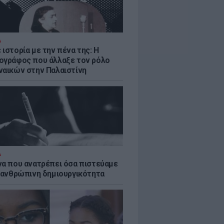
Α
ιστορία με την πένα της: Η
ογράφος που άλλαξε τον ρόλο
ναικών στην Παλαιστίνη
Α
να που ανατρέπει όσα πιστεύαμε
ν ανθρώπινη δημιουργικότητα