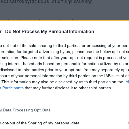
και λειτουργίας κάθε ιδιωτικής κλινικής.
πλαίσιο λειτουργίας των κλινικών,
 ήδη παρωχημένες ρυθμίσεις, που αφορούν
r -
Do Not Process My Personal Information
 προϋποθέσεις όσο και τις τεχνικές
τρικά στοιχεία, ιατρικός εξοπλισμός,
to opt-out of the sale, sharing to third parties, or processing of your per
ατα κ.α.). Επιπλέον, απλοποιεί τις
formation for targeted advertising by us, please use the below opt-out s
r selection. Please note that after your opt-out request is processed y
αναθεωρεί τις τεχνικές προδιαγραφές,
eing interest-based ads based on personal information utilized by us or
παροχή υψηλών υπηρεσιών υγείας.
disclosed to third parties prior to your opt-out. You may separately opt-
losure of your personal information by third parties on the IAB’s list of
. This information may also be disclosed by us to third parties on the
IA
διο, το θεσμικό πλαίσιο που διέπει σήμερα
Participants
that may further disclose it to other third parties.
ναι ελλιπές και δεν διαθέτει συνοχή.
ατάστασή του από τον Εθνικό Οργανισμό
ΕΥ ΖΗΝ
 σύγχρονο Οργανισμό με διευρυμένες
6 φρού
l Data Processing Opt Outs
εκτός 
σία της δημόσιας υγείας, δηλαδή πρόληψη
ου ζωής και προαγωγή της υγείας, μέσω
o opt-out of the Sharing of my personal data.