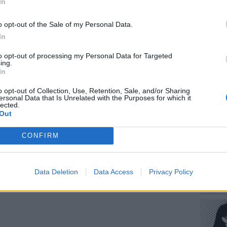
In
 πολιτείας και της κοινωνίας.
ΔΙΑΦΗΜΙΣΗ
o opt-out of the Sale of my Personal Data.
In
to opt-out of processing my Personal Data for Targeted
ΕΥ ΖΗΝ
ing.
Πώς να
In
στους 
o opt-out of Collection, Use, Retention, Sale, and/or Sharing
ersonal Data that Is Unrelated with the Purposes for which it
lected.
Out
CONFIRM
POP CU
Data Deletion
Data Access
Privacy Policy
Η κωμω
νεοπλο