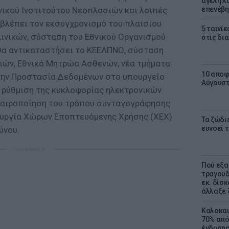
αγέλη λύ
νικού Ινστιτούτου Νεοπλασιών και λοιπές
επενέβη
οβλέπει τον εκσυγχρονισμό του πλαισίου
5 ταινίε
λινικών, σύσταση του Εθνικού Οργανισμού
στις δι
θα αντικαταστήσει το ΚΕΕΛΠΝΟ, σύσταση
ιών, Εθνικά Μητρώα Ασθενών, νέα τμήματα
10 αποφ
ι την Προστασία Δεδομένων στο υπουργείο
Αύγουσ
, ρύθμιση της κυκλοφορίας ηλεκτρονικών
ικαιροποίηση του τρόπου συνταγογράφησης
ουργία Χώρων Εποπτευόμενης Χρήσης (ΧΕΧ)
Τα ζώδια
ευνοεί 
ύνου.
ΔΙΑΦΗΜΙΣΗ
Πού εξα
τραγουδ
εκ. δίσ
άλλαξε 
Καλοκαι
70% από
ένδυσης