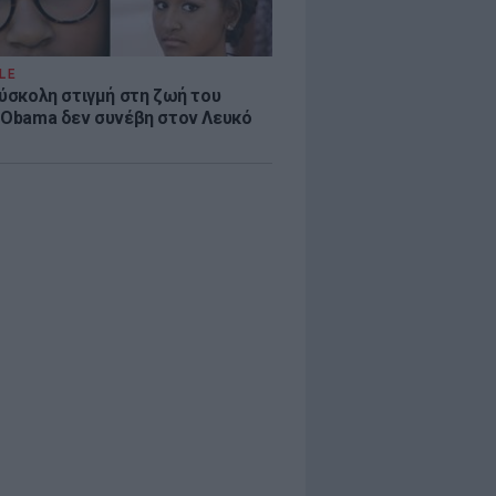
LE
δύσκολη στιγμή στη ζωή του
 Obama δεν συνέβη στον Λευκό