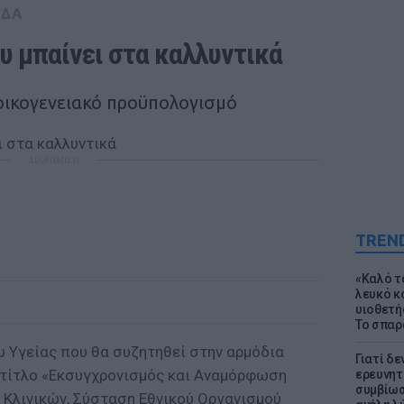
ΑΔΑ
ου μπαίνει στα καλλυντικά 
οικογενειακό προϋπολογισμό
ΔΙΑΦΗΜΙΣΗ
TREN
«Καλό τα
λευκό κ
υιοθετή
Το σπαρ
υ Υγείας που θα συζητηθεί στην αρμόδια
Γιατί δε
ι τίτλο «Εκσυγχρονισμός και Αναμόρφωση
ερευνητ
συμβίωσ
 Κλινικών, Σύσταση Εθνικού Οργανισμού