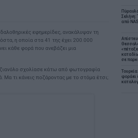
Πύραυλο
Σελήνη: 
από NAS
νδαλοθηρικές εφημερίδες, ανακάλυψαν τη
Απίστευ
όστα, η οποία στα 41 της έχει 200.000
Θεσσαλο
νει κάθε φορά που ανεβάζει μια
«πέταξε
καταδίω
σε παρκ
 Τζιανόλο σχολίασε κάτω από φωτογραφία
Τουρκία
φοράει δ
. Μα τι κάνεις ποζάροντας με το στόμα έτσι;
καταλογ