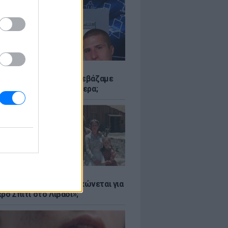
Α
αν το Napster που κατεβάζαμε
 - Πού βρίσκονται σήμερα;
Α
er: Γιατί η Αμερική τσακώνεται για
ρό Σπίτι στο Λιβάδι»;