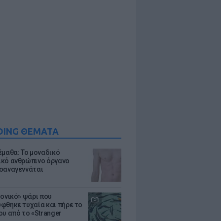
DING ΘΕΜΑΤΑ
έμαθα: Το μοναδικό
κό ανθρώπινο όργανο
οαναγεννάται
μονικό» ψάρι που
φθηκε τυχαία και πήρε το
ου από το «Stranger