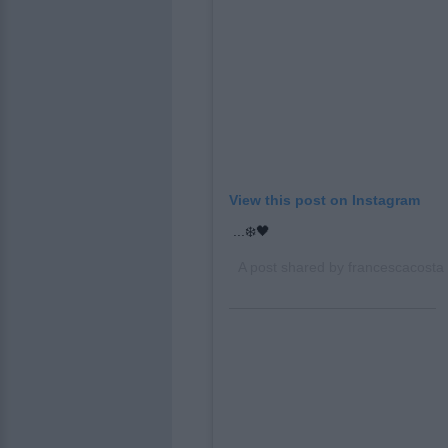
View this post on Instagram
...❄️🖤
A post shared by
francescacosta