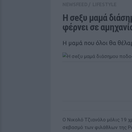
NEWSFEED
/
LIFESTYLE
Η σeξυ μαμά διάση
φέρνει σε αμηχανί
Η μαμά που όλοι θα θέλαμ
Ο Νικολό Τζιανόλο μόλις 19 χρ
σεβασμό των φιλάθλων της Ρόμ