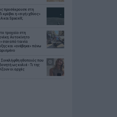
ς προσέκρουσε στη
Τι κρύβει η «σιγή ιχθύος»
A και SpaceX;
το τροχαίο στη
νίκη: Αυτοκίνητο
» σαν από ταινία
ξης και «ανέβηκε» πάνω
αρισμένο
: Συνελήφθη ηθοποιός που
oνητή ως κολιέ - Τι της
ίζουν οι αρχές