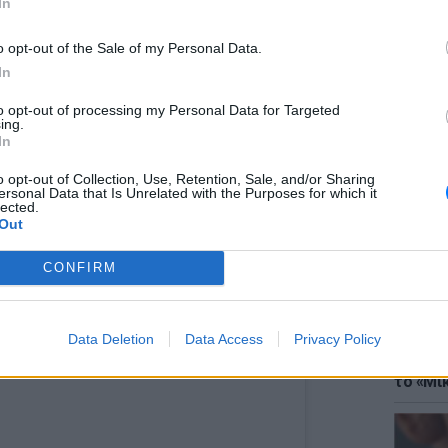
In
o opt-out of the Sale of my Personal Data.
In
to opt-out of processing my Personal Data for Targeted
ing.
ΘΕΜΑΤ
In
Έφτιαξ
μουσική
o opt-out of Collection, Use, Retention, Sale, and/or Sharing
ersonal Data that Is Unrelated with the Purposes for which it
lected.
Out
CONFIRM
(@frac77) on
Sep 21, 2018 at 5:14am PDT
Data Deletion
Data Access
Privacy Policy
ΘΕΜΑΤ
Explain
το «Μικ