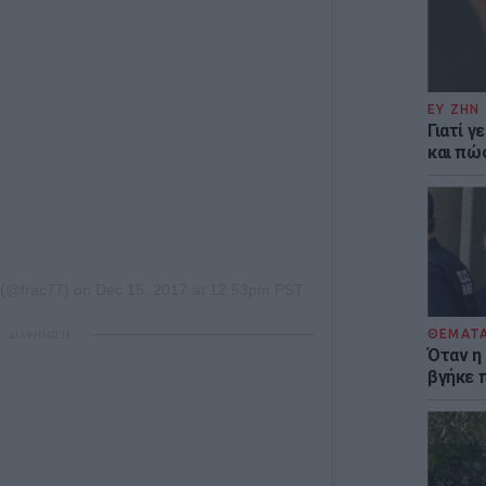
ΕΥ ΖΗΝ
Γιατί γ
και πώ
(@frac77) on
Dec 15, 2017 at 12:53pm PST
ΘΕΜΑΤ
ΔΙΑΦΗΜΙΣΗ
Όταν η
βγήκε 