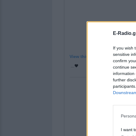
E-Radio.g
If you wish 
sensitive in
View this post on Instagram
confirm you
...🖤
continue se
information 
further disc
participants
Downstream 
Persona
I want t