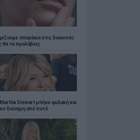
εμίζουμε σπυράκια στις διακοπές
ς θα τα προλάβεις
Α
 Martha Stewart μπήκε φυλακή και
πιο διάσημη από ποτέ