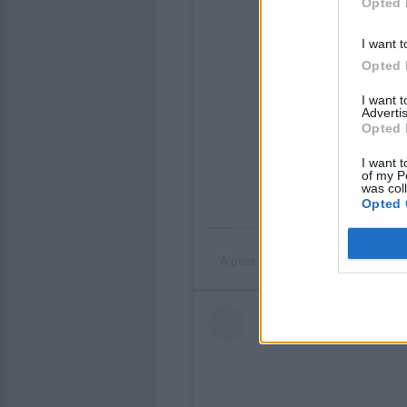
Opted 
I want t
Opted 
I want 
Advertis
Opted 
I want t
of my P
was col
Opted 
A post shared by
francescacosta