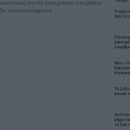
Things»
προοπτικές, που θα απασχολήσει στο μέλλον
ζει πολλά εκατομμύρια.
Ο αρχιτ
πάντα τ
ΔΙΑΦΗΜΙΣΗ
Η δολοφ
επιστρέ
συνέβησ
Νίνο: «
Καλάσνι
Η αποκά
Τα ζώδια
ευνοεί 
Αυτό εί
μέχρι τ
τη ζωή 