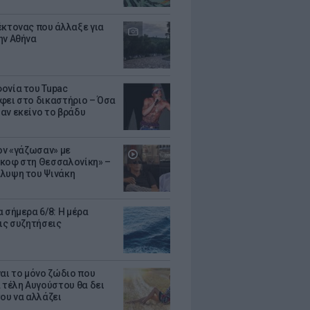
έκτονας που άλλαξε για
ην Αθήνα
ονία του Tupac
φει στο δικαστήριο – Όσα
αν εκείνο το βράδυ
Τον «γάζωσαν» με
κοφ στη Θεσσαλονίκη» –
λυψη του Ψινάκη
 σήμερα 6/8: Η μέρα
τις συζητήσεις
ναι το μόνο ζώδιο που
α τέλη Αυγούστου θα δει
του να αλλάζει