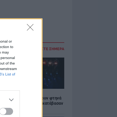
sonal or
ection to
ΔΙΑΒΑΣΤΕ ΣΗΜΕΡΑ
ou may
 personal
out of the
 downstream
B’s List of
LE
αυλίες επιτέλους βγάζουν φτηνά
ια - Ποιοι καλλιτέχνες κατέβασαν
ές