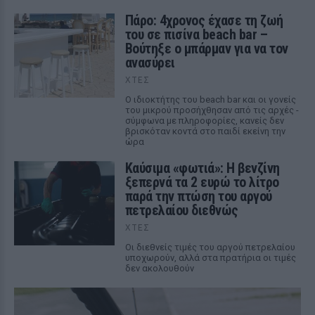
Πάρο: 4χρονος έχασε τη ζωή
του σε πισίνα beach bar –
Βούτηξε ο μπάρμαν για να τον
ανασύρει
ΧΤΕΣ
Ο ιδιοκτήτης του beach bar και οι γονείς
του μικρού προσήχθησαν από τις αρχές -
σύμφωνα με πληροφορίες, κανείς δεν
βρισκόταν κοντά στο παιδί εκείνη την
ώρα
Καύσιμα «φωτιά»: Η βενζίνη
ξεπερνά τα 2 ευρώ το λίτρο
παρά την πτώση του αργού
πετρελαίου διεθνώς
ΧΤΕΣ
Οι διεθνείς τιμές του αργού πετρελαίου
υποχωρούν, αλλά στα πρατήρια οι τιμές
δεν ακολουθούν