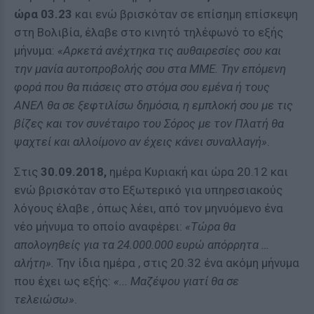
ώρα 03.23
και ενώ βρισκόταν σε επίσημη επίσκεψη
στη Βολιβία, έλαβε στο κινητό τηλέφωνό το εξής
μήνυμα:
«Αρκετά ανέχτηκα τις αυθαιρεσίες σου και
την μανία αυτοπροβολής σου στα ΜΜΕ. Την επόμενη
φορά που θα πιάσεις στο στόμα σου εμένα ή τους
ΑΝΕΛ θα σε ξεφτιλίσω δημόσια, η εμπλοκή σου με τις
βίζες και τον συνέταιρο του Σόρος με τον Πλατή θα
ψαχτεί και αλλοίμονο αν έχεις κάνει συναλλαγή»
.
Στις
30.09.2018,
ημέρα Κυριακή και ώρα 20.12 και
ενώ βρισκόταν στο Εξωτερικό για υπηρεσιακούς
λόγους έλαβε , όπως λέει, από τον μηνυόμενο ένα
νέο μήνυμα το οποίο αναφέρει:
«Τώρα θα
απολογηθείς για τα 24.000.000 ευρώ απόρρητα …
αλήτη».
Την ίδια ημέρα , στις 20.32 ένα ακόμη μήνυμα
που έχει ως εξής:
«... Μαζέψου γιατί θα σε
τελειώσω»
.