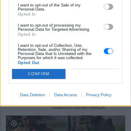
έρευνα
I want to opt-out of the Sale of my
Personal Data.
ΠΡΙΝ 10 ΏΡΕΣ
Opted In
Γονείς και ιδιοκτήτης του beach bar στη
φημισμένη παραλία της Πάρου
I want to opt-out of processing my
αντιμετωπίζουν κατηγορίες μετά τον
Personal Data for Targeted Advertising.
πνιγμό του μικρού παιδιού σε πισίνα - ο
Opted In
ιδιοκτήτης, δηλωμένος ως
ναυαγοσώστης, παραπέμπεται στον
I want to opt-out of Collection, Use,
εισαγγελέα
Retention, Sale, and/or Sharing of my
Personal Data that Is Unrelated with the
Τροχαίο στη λεωφόρο
Purposes for which it was collected.
Αθηνών‑Σουνίου: Αναστροφή ΙΧ
Opted Out
συνέτριψε μηχανή της ΔΙΑΣ ‑
Δύο αστυνομικοί τραυματίες
CONFIRM
ΠΡΙΝ 10 ΏΡΕΣ
Το περιστατικό σημειώθηκε στο
Λαγονήσι, κοντά στην παραλία Πεύκο - το
Data Deletion
Data Access
Privacy Policy
ενοικιαζόμενο όχημα επέβαιναν τέσσερα
άτομα, ενώ η κατάσταση ενός εκ των
τραυματιών εμπνέει ανησυχία.