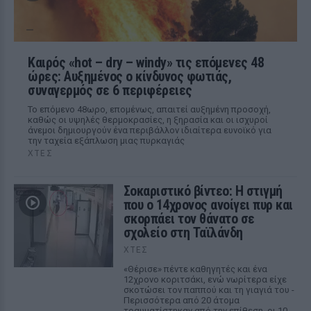
Καιρός «hot – dry – windy» τις επόμενες 48
ώρες: Αυξημένος ο κίνδυνος φωτιάς,
συναγερμός σε 6 περιφέρειες
Το επόμενο 48ωρο, επομένως, απαιτεί αυξημένη προσοχή,
καθώς οι υψηλές θερμοκρασίες, η ξηρασία και οι ισχυροί
άνεμοι δημιουργούν ένα περιβάλλον ιδιαίτερα ευνοϊκό για
την ταχεία εξάπλωση μιας πυρκαγιάς
ΧΤΕΣ
Σοκαριστικό βίντεο: Η στιγμή
που ο 14χρονος ανοίγει πυρ και
σκορπάει τον θάνατο σε
σχολείο στη Ταϊλάνδη
ΧΤΕΣ
«Θέρισε» πέντε καθηγητές και ένα
12χρονο κοριτσάκι, ενώ νωρίτερα είχε
σκοτώσει τον παππού και τη γιαγιά του -
Περισσότερα από 20 άτομα
τραυματίστηκαν από την επίθεση, οι 10