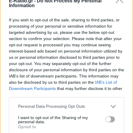
E-Radio.gr -
Do Not Process My Personal
Information
If you wish to opt-out of the sale, sharing to third parties, or
ΔΕΙΤΕ ΕΠΙΣΗΣ
processing of your personal or sensitive information for
targeted advertising by us, please use the below opt-out
section to confirm your selection. Please note that after your
ΣΤΗΝ ΙΔΙΑ ΚΑΤΗΓΟΡΙΑ
opt-out request is processed you may continue seeing
interest-based ads based on personal information utilized by
Τουρισμός για Όλους
us or personal information disclosed to third parties prior to
2026‑2027: Ποια ΑΦΜ
your opt-out. You may separately opt-out of the further
υποβάλλουν αιτήσεις σήμερα
disclosure of your personal information by third parties on the
(9/8) – Όλα όσα πρέπει να
IAB’s list of downstream participants. This information may
ξέρετε
also be disclosed by us to third parties on the
IAB’s List of
ΠΡΙΝ 10 ΏΡΕΣ
Downstream Participants
that may further disclose it to other
third parties.
Η προθεσμία υποβολής αιτήσεων λήγει
στις 21 Αυγούστου 2026, με επιδότηση
έως 600 ευρώ ανάλογα με την κατηγορία
Personal Data Processing Opt Outs
δικαιούχου και την περίοδο διαμονής.
I want to opt-out of the Sharing of my
4χρονος στην Πάρο:
personal data.
Ανθρωποκτονία από αμέλεια
Opted In
στο beach bar ‑ Τι έδειξε η