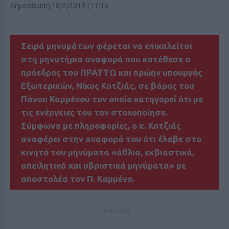
Δημοσίευση 18/2/2019 | 17:16
Σειρά μηνυμάτων φέρεται να επικαλείται
στη μηνυτήρια αναφορά που κατέθεσε ο
πρόεδρος του ΠΡΑΤΤΩ και πρώην υπουργός
Εξωτερικών, Νίκος Κοτζιάς, σε βάρος του
Πάνου Καμμένου τον οποίο κατηγορεί ότι με
τις ενέργειες του τον στοχοποίησε.
Σύμφωνα με πληροφορίες, ο κ. Κοτζιάς
αναφέρει στην αναφορά του ότι έλαβε στο
κινητό του μηνύματα «άθλια, εκβιαστικά,
απειλητικά και υβριστικά μηνύματα» με
αποστολέα τον Π. Καμμένο.
ΔΙΑΦΗΜΙΣΗ