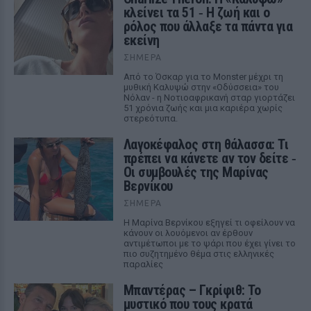
κλείνει τα 51 ‑ H ζωή και ο
ρόλος που άλλαξε τα πάντα για
εκείνη
ΣΉΜΕΡΑ
Από το Όσκαρ για το Monster μέχρι τη
μυθική Καλυψώ στην «Οδύσσεια» του
Νόλαν - η Νοτιοαφρικανή σταρ γιορτάζει
51 χρόνια ζωής και μια καριέρα χωρίς
στερεότυπα.
Λαγοκέφαλος στη θάλασσα: Τι
πρέπει να κάνετε αν τον δείτε ‑
Οι συμβουλές της Μαρίνας
Βερνίκου
ΣΉΜΕΡΑ
Η Μαρίνα Βερνίκου εξηγεί τι οφείλουν να
κάνουν οι λουόμενοι αν έρθουν
αντιμέτωποι με το ψάρι που έχει γίνει το
πιο συζητημένο θέμα στις ελληνικές
παραλίες
Μπαντέρας – Γκρίφιθ: Το
μυστικό που τους κρατά