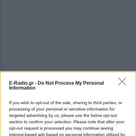
E-Radio.gr -
Do Not Process My Personal
Information
ΔΕΙΤΕ ΕΠΙΣΗΣ
If you wish to opt-out of the sale, sharing to third parties, or
ΣΤΗΝ ΙΔΙΑ ΚΑΤΗΓΟΡΙΑ
processing of your personal or sensitive information for
targeted advertising by us, please use the below opt-out
section to confirm your selection. Please note that after your
Η Ελένη Βουλγαράκη ξεσπά για
opt-out request is processed you may continue seeing
τις φήμες χωρισμού με τον
interest-based ads based on personal information utilized by
Ιωαννίδη: «Διασταυρώστε