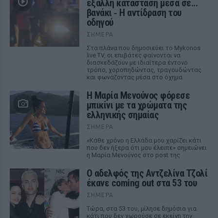
έξαλλη κατάσταση μέσα σε...
βανάκι ‑ Η αντίδραση του
οδηγού
ΣΉΜΕΡΑ
Στα πλάνα που δημοσιεύει το Mykonos
live TV, οι επιβάτες φαίνονται να
διασκεδάζουν με ιδιαίτερα έντονο
τρόπο, χοροπηδώντας, τραγουδώντας
και φωνάζοντας μέσα στο όχημα
Η Μαρία Μενούνος φόρεσε
μπικίνι με τα χρώματα της
ελληνικής σημαίας
ΣΉΜΕΡΑ
«Κάθε χρόνο η Ελλάδα μου χαρίζει κάτι
που δεν ήξερα ότι μου έλειπε» σημειώνει
η Μαρία Μενούνος στο post της
Ο αδελφός της Αντζελίνα Τζολί
έκανε coming out στα 53 του
ΣΉΜΕΡΑ
Τώρα, στα 53 του, μίλησε δημόσια για
κάτι που δεν χωρούσε σε εκείνη την