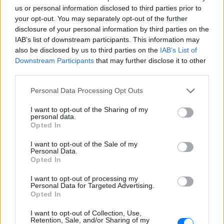
καμία πληροφορία πριν
us or personal information disclosed to third parties prior to
εκτοξεύσετε τη βλακεία σας»
your opt-out. You may separately opt-out of the further
disclosure of your personal information by third parties on the
ΣΉΜΕΡΑ
IAB’s list of downstream participants. This information may
Η παραγωγός ραδιοφώνου ανάρτησε
also be disclosed by us to third parties on the
IAB’s List of
story στο Instagram για να διαψεύσει όσα
Downstream Participants
that may further disclose it to other
κυκλοφορούν για την ερωτική της ζωή
third parties.
Το μαροκινό χωριό που έγινε
Τροία για τον Nolan, Yunkai για
Personal Data Processing Opt Outs
το Game of Thrones και
σκηνικό για το βίντεο κλιπ ...
I want to opt-out of the Sharing of my
personal data.
της Βανδή
Opted In
ΣΉΜΕΡΑ
I want to opt-out of the Sale of my
Από το «Lawrence of Arabia» και το Game
Personal Data.
of Thrones μέχρι την «Οδύσσεια» του
Opted In
Christopher Nolan, το οχυρωμένο χωριό
Αΐτ Μπεν Χαντού έχει φιλοξενήσει πάνω
από έξι δεκαετίες κινηματογραφικής
I want to opt-out of processing my
ιστορίας
Personal Data for Targeted Advertising.
Opted In
Η Τατιάνα Στεφανίδου φόρεσε
μπικίνι και εντυπωσίασε με το
I want to opt-out of Collection, Use,
Retention, Sale, and/or Sharing of my
κορμί της στα καταγάλανα νερά