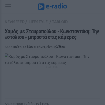
NEWSFEED
/
LIFESTYLE
/
TABLOID
Χαμός με Σταυροπούλου ‑ Κωνσταντάκη: Την 
«στόλισε» μπροστά στις κάμερες
«Ααα κοίτα το ζώο τι κάνει, είναι ηλίθια»
ΔΙΑΦΗΜΙΣΗ
Δημοσίευση 19/2/2019 | 10:47