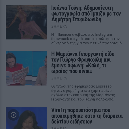
Ιωάννα Τούνη: Αδημοσίευτη
φωτογραφία από Ίμπιζα με τον
Δημήτρη Σπυριδωνίδη
ΣΉΜΕΡΑ
Η influencer ανέβασε στο Instagram
throwback στιγμιότυπο και ρώτησε τον
σύντροφό της για τον φετινό προορισμό
Η Μαριάννα Γεωργαντή είδε
τον Γιώργο Φραγκούλη και
έμεινε άφωνη: «Καλέ, τι
ωραίος που είναι»
ΣΉΜΕΡΑ
Οι τίτλοι της εφημερίδας Espresso
έγιναν αφορμή για ένα χαριτωμένο
σχόλιο στην εκπομπή της Μαριάννας
Γεωργαντή και του Γιάννη Κολοκυθά
Viral η παρουσιάστρια που
αποκοιμήθηκε κατά τη διάρκεια
δελτίου ειδήσεων
ΣΉΜΕΡΑ