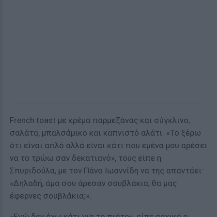
French toast με κρέμα παρμεζάνας και σύγκλινο,
σαλάτα, μπαλσάμικο και καπνιστό αλάτι. «Το ξέρω
ότι είναι απλό αλλά είναι κάτι που εμένα μου αρέσει
να το τρώω σαν δεκατιανό», τους είπε η
Σπυριδούλα, με τον Πάνο Ιωαννίδη να της απαντάει:
«Δηλαδή, άμα σου άρεσαν σουβλάκια, θα μας
έφερνες σουβλάκια;».
«Εγώ δεν έχω κάτι για το πιάτο», είπε αρχικά ο