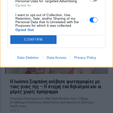
Personal Data for Targeted Advertising.
Βάλια Χατζηθεοδώρου ‑ οι
Opted In
φωτογραφίες με μαγιό στην
παραλία
I want to opt-out of Collection, Use,
Retention, Sale, and/or Sharing of my
ΧΤΕΣ
Personal Data that Is Unrelated with the
Purposes for which it was collected.
Μέσα από ανάρτηση στο Instagram
μοιράστηκε στιγμές από τις
Opted Out
καλοκαιρινές της διακοπές στο νησί των
ανέμων
CONFIRM
Data Deletion
Data Access
Privacy Policy
H Ιωάννα Σιαμπάνη ανέβασε φωτογραφίες με
τους γιους της – Η στιγμή του θηλασμού και οι
μέρες χωρίς πρόγραμμα
Η πρώην παίκτρια του «My Style Rocks» και ο Τζίμης
Σταθοκωστόπουλος απέκτησαν πρόσφατα το δεύτερο
παιδί τους
ΧΤΕΣ