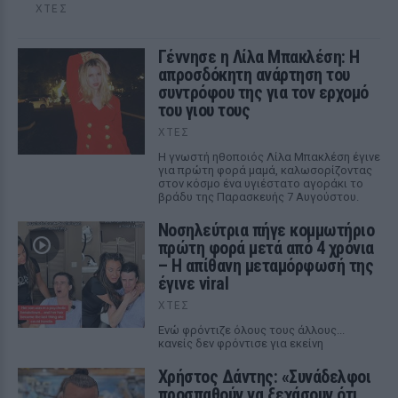
ΧΤΕΣ
Γέννησε η Λίλα Μπακλέση: Η
απροσδόκητη ανάρτηση του
συντρόφου της για τον ερχομό
του γιου τους
ΧΤΕΣ
Η γνωστή ηθοποιός Λίλα Μπακλέση έγινε
για πρώτη φορά μαμά, καλωσορίζοντας
στον κόσμο ένα υγιέστατο αγοράκι το
βράδυ της Παρασκευής 7 Αυγούστου.
Νοσηλεύτρια πήγε κομμωτήριο
πρώτη φορά μετά από 4 χρόνια
– Η απίθανη μεταμόρφωσή της
έγινε viral
ΧΤΕΣ
Ενώ φρόντιζε όλους τους άλλους...
κανείς δεν φρόντισε για εκείνη
Χρήστος Δάντης: «Συνάδελφοι
προσπαθούν να ξεχάσουν ότι