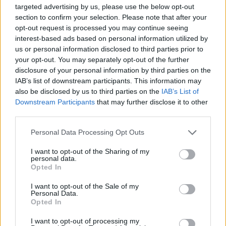
ΔΕΙΤΕ ΕΠΙΣΗΣ
targeted advertising by us, please use the below opt-out
section to confirm your selection. Please note that after your
opt-out request is processed you may continue seeing
ΣΤΗΝ ΙΔΙΑ ΚΑΤΗΓΟΡΙΑ
interest-based ads based on personal information utilized by
us or personal information disclosed to third parties prior to
Ατύχημα για τον Ιβάν Σβιτάιλο
your opt-out. You may separately opt-out of the further
στην Κέρκυρα: «Θα σηκωθώ πιο
disclosure of your personal information by third parties on the
δυνατός»
IAB’s list of downstream participants. This information may
also be disclosed by us to third parties on the
IAB’s List of
ΧΤΕΣ
Downstream Participants
that may further disclose it to other
Ο ηθοποιός και χορευτής μοιράστηκε
third parties.
στο Instagram μια φωτογραφία από
πρόσφατη εξέτασή του, με ένα μήνυμα
θάρρους
Personal Data Processing Opt Outs
Φοβερή ιστορία στον ΟΦΗ:
I want to opt-out of the Sharing of my
Ένας κάτοχος εισιτηρίου
personal data.
διαρκείας είναι μόλις 2 μηνών
Opted In
ΧΤΕΣ
I want to opt-out of the Sale of my
Personal Data.
Οπαδός από κούνια κυριολεκτικά στον
ΟΦΗ
Opted In
Διακοπές στη Μύκονο για τη
I want to opt-out of processing my