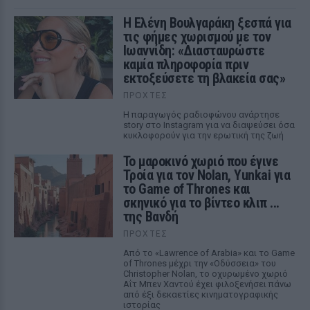
Η Ελένη Βουλγαράκη ξεσπά για
τις φήμες χωρισμού με τον
Ιωαννίδη: «Διασταυρώστε
καμία πληροφορία πριν
εκτοξεύσετε τη βλακεία σας»
ΠΡΟΧΤΈΣ
Η παραγωγός ραδιοφώνου ανάρτησε
story στο Instagram για να διαψεύσει όσα
κυκλοφορούν για την ερωτική της ζωή
Το μαροκινό χωριό που έγινε
Τροία για τον Nolan, Yunkai για
το Game of Thrones και
σκηνικό για το βίντεο κλιπ ...
της Βανδή
ΠΡΟΧΤΈΣ
Από το «Lawrence of Arabia» και το Game
of Thrones μέχρι την «Οδύσσεια» του
Christopher Nolan, το οχυρωμένο χωριό
Αΐτ Μπεν Χαντού έχει φιλοξενήσει πάνω
από έξι δεκαετίες κινηματογραφικής
ιστορίας