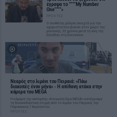
έγραψα το """"My Number
One""""»
ΠΡΟΧΤΈΣ
Ο συνθέτης μίλησε ανοιχτά για την
αχαριστία που βιώνει στον χώρο της
μουσικής, 22 χρόνια μετά τη νίκη της
Ελλάδας στη Eurovision.
Νεαρός στο λιμάνι του Πειραιά: «Πάω
διακοπές έναν μήνα» ‑ Η απίθανη ατάκα στην
κάμερα του MEGA
Η κάμερα της εκπομπής «Κοινωνία Ώρα MEGA» κατέγραψε
τη διασκεδαστική στιγμή από το λιμάνι του Πειραιά, την
Παρασκευή 7 Αυγούστου.
ΠΡΟΧΤΈΣ