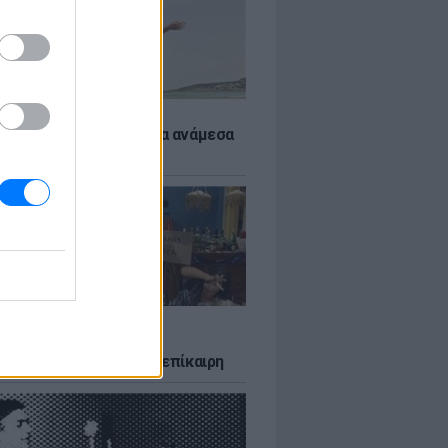
 αποφύγεις το σύγκαμα ανάμεσα
μηρούς
LTURE
δία που σατίρισε τον
υτισμό και παραμένει επίκαιρη