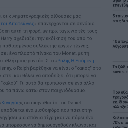
αγέλη λύ
επενέβη
αι οι κινηματογραφικές αίθουσες μας
5 ταινίε
στις δι
ατοι Απατεώνες
» επανέρχονται σε σενάριο
oen αυτή τη φορά, με πρωταγωνιστές τους
Ο Harry σχεδιάζει την εκδίκησή του από το
10 αποφ
αι παθιασμένος συλλέκτης έργων τέχνης.
Αύγουσ
ήσει ένα πλαστό πίνακα του Monet, με τη
ταθλήτριας ροντέο. Στο «
Ραλφ, Η Επόμενη
Τα ζώδια
Disney, o Ralph βαρέθηκε να είναι ο "κακός" στο
ευνοεί 
στεί και θέλει να αποδείξει ότι μπορεί να
 "καλού". Γι' αυτό θα τρυπώσει σε ένα άλλο
του τα πάνω κάτω στον παιχνιδόκοσμο.
Πού εξα
τραγουδ
«
Κυνηγός
», σε σκηνοθεσία του Daniel
εκ. δίσ
άλλαξε 
e υποδύεται ένα μισθοφόρο που πάει στην
νηγήσει μια σπάνια τίγρη και να πάρει ένα
Καλοκαι
70% από
να μπορέσουν να δημιουργηθούν κλώνοι και
ένδυσης