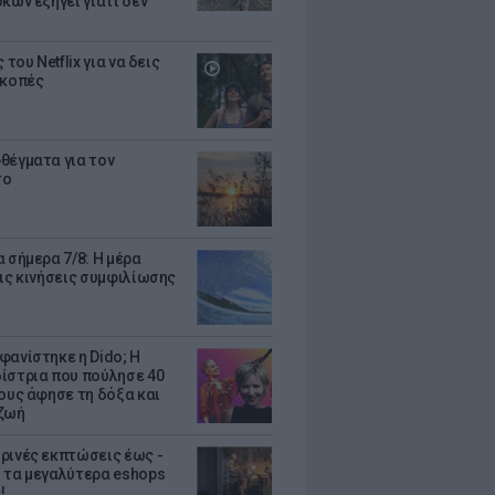
κων εξηγεί γιατί δεν
ς του Netflix για να δεις
ακοπές
θέγματα για τον
το
 σήμερα 7/8: Η μέρα
τις κινήσεις συμφιλίωσης
φανίστηκε η Dido; Η
ίστρια που πούλησε 40
κους άφησε τη δόξα και
ζωή
ρινές εκπτώσεις έως -
 τα μεγαλύτερα eshops
!