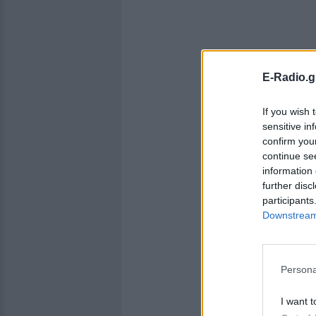
E-Radio.g
If you wish 
sensitive in
confirm you
continue se
information 
further disc
participants
Downstream 
Persona
I want t