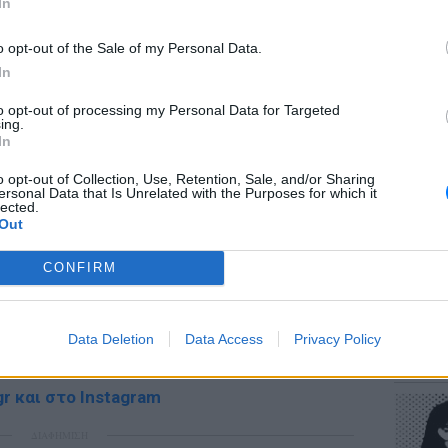
In
ΔΙΑΦΗΜΙΣΗ
o opt-out of the Sale of my Personal Data.
In
to opt-out of processing my Personal Data for Targeted
ΕΥ ΖΗΝ
ing.
Πώς να
In
στους 
o opt-out of Collection, Use, Retention, Sale, and/or Sharing
ersonal Data that Is Unrelated with the Purposes for which it
lected.
Out
CONFIRM
gr στο
Google News
και μάθετε πρώτοι
τα
POP CU
Data Deletion
Data Access
Privacy Policy
Η κωμω
; Τα νέα της ημέρας και ότι σου κάνει κλικ!
νεοπλο
r και στο Instagram
ΔΙΑΦΗΜΙΣΗ