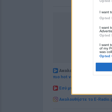
Opted 
I want t
Opted 
I want 
Advertis
Opted 
I want t
of my P
was col
Opted 
Ακολουθήστε το E-Radio.
πιο hot νέα
.
Εσύ μπήκες στο E-Daily.gr
Ακολουθήστε το E-Radio.g