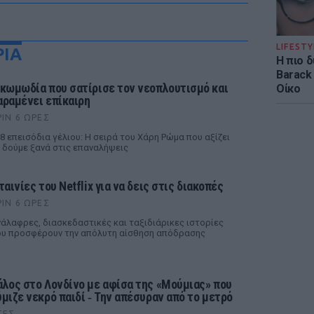
LIFESTY
ΡΙΑ
Η πιο 
Barack
 κωμωδία που σατίρισε τον νεοπλουτισμό και
Οίκο
αραμένει επίκαιρη
ΡΙΝ 6 ΏΡΕΣ
8 επεισόδια γέλιου: Η σειρά του Χάρη Ρώμα που αξίζει
 δούμε ξανά στις επαναλήψεις
ταινίες του Netflix για να δεις στις διακοπές
ΡΙΝ 6 ΏΡΕΣ
άλαφρες, διασκεδαστικές και ταξιδιάρικες ιστορίες
υ προσφέρουν την απόλυτη αίσθηση απόδρασης
άλος στο Λονδίνο με αφίσα της «Μούμιας» που
ύμιζε νεκρό παιδί ‑ Την απέσυραν από το μετρό
ΤΕΣ