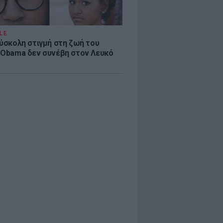
LE
δύσκολη στιγμή στη ζωή του
 Obama δεν συνέβη στον Λευκό