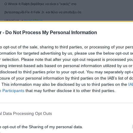
Ο Wreck-It Ralph βαρέθηκε να είναι ο "κακός" στο
βιντεοπαιχνίδι Fix-It Felix Jr. και θέλει να αποδείξει ότι
μπορεί να...+
περισσότερα
Ο Κυνηγός
r -
Do Not Process My Personal Information
The Hunter
to opt-out of the sale, sharing to third parties, or processing of your per
formation for targeted advertising by us, please use the below opt-out s
Σύμφωνα με πολλούς Αυστραλούς, η τελευταία τίγρης
r selection. Please note that after your opt-out request is processed y
eing interest-based ads based on personal information utilized by us or
της Τασμανίας δεν πέθανε το 1936, αλλά εξακολουθεί
disclosed to third parties prior to your opt-out. You may separately opt-
να ζει. Ένας μισθοφόρος (Willem...+
περισσότερα
losure of your personal information by third parties on the IAB’s list of
. This information may also be disclosed by us to third parties on the
IA
H Ωραία Κοιμωμένη
Participants
that may further disclose it to other third parties.
Dormant Beauty
ΕΥ ΖΗΝ
6 φρού
Η Eluana Englaro είναι μια νεαρή κοπέλα, η οποία μετά
l Data Processing Opt Outs
εκτός 
από ένα αυτοκινητιστικό ατύχημα, έπεσε σε κώμα το
o opt-out of the Sharing of my personal data.
1992. Ο...+
περισσότερα