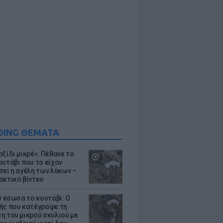
DING ΘΕΜΑΤΑ
ξίδι μικρέ»: Πέθανε το
ουτάβι που το είχαν
σει η αγέλη των λύκων –
ακτικό βίντεο
ν έσωσα το κουτάβι: Ο
ής που κατέγραφε τη
η του μικρού σκυλιού με