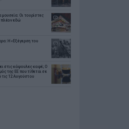
α μουσεία: Οι τουρίστες
 πλέον εδώ
ερα: Η «Εξέγερση του
ζει στις κάψουλες καφέ; Ο
μός της ΕΕ που τίθεται σε
ό τις 12 Αυγούστου