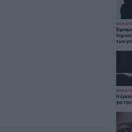
ΘΕΜΑΤ
Έγραψε 
δημοσι
των γυ
ΘΕΜΑΤ
Η έρευ
για τη