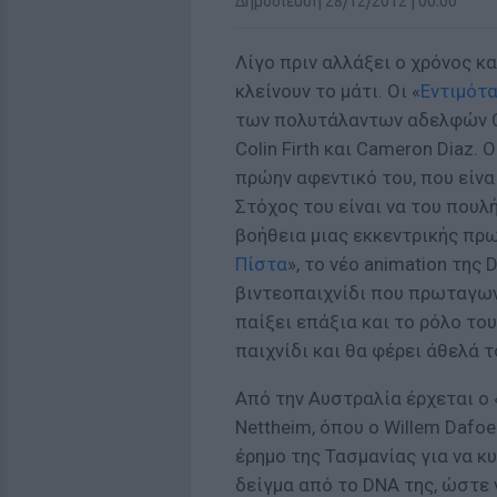
Δημοσίευση 28/12/2012 | 00:00
Λίγο πριν αλλάξει ο χρόνος κ
κλείνουν το μάτι. Οι «
Εντιμότ
των πολυτάλαντων αδελφών C
Colin Firth και Cameron Diaz. 
πρώην αφεντικό του, που είν
Στόχος του είναι να του πουλ
βοήθεια μιας εκκεντρικής πρω
Πίστα
», το νέο animation της 
βιντεοπαιχνίδι που πρωταγωνι
παίξει επάξια και το ρόλο του
παιχνίδι και θα φέρει άθελά 
Από την Αυστραλία έρχεται ο 
Nettheim, όπου ο Willem Dafo
έρημο της Τασμανίας για να κυ
δείγμα από το DNA της, ώστε 