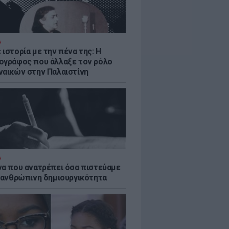
Α
ιστορία με την πένα της: Η
ογράφος που άλλαξε τον ρόλο
ναικών στην Παλαιστίνη
Α
να που ανατρέπει όσα πιστεύαμε
ν ανθρώπινη δημιουργικότητα