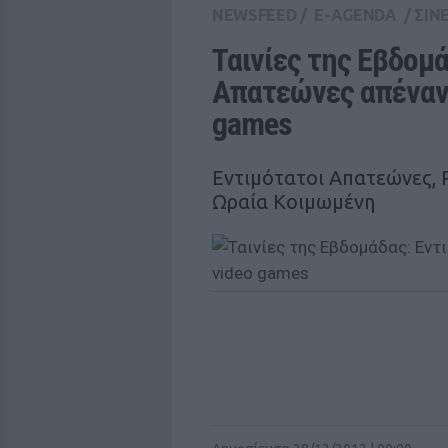
NEWSFEED
/
E-AGENDA
/
ΣΙΝ
Ταινίες της Εβδομά
Απατεώνες απέναντ
games
Εντιμότατοι Απατεώνες, 
Ωραία Κοιμωμένη