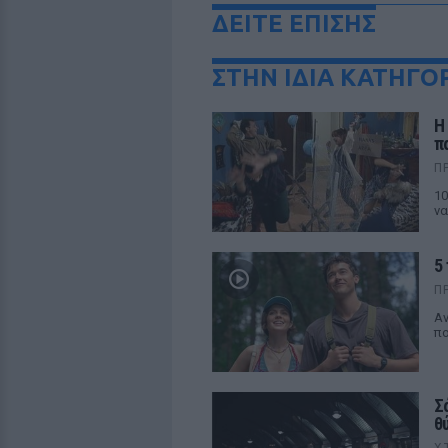
ΔΕΙΤΕ ΕΠΙΣΗΣ
ΣΤΗΝ ΙΔΙΑ ΚΑΤΗΓΟ
Η
π
Π
10
να
5 
Π
Aν
πο
Σ
θ
Χ