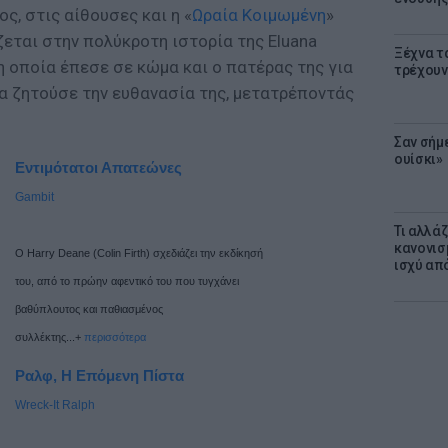
ος, στις αίθουσες και η «
Ωραία Κοιμωμένη
»
ζεται στην πολύκροτη ιστορία της Eluana
Ξέχνα τ
 η οποία έπεσε σε κώμα και ο πατέρας της για
τρέχουν
α ζητούσε την ευθανασία της, μετατρέποντάς
Σαν σήμ
ουίσκι»
Εντιμότατοι Απατεώνες
Gambit
Τι αλλά
κανονισ
Ο Harry Deane (Colin Firth) σχεδιάζει την εκδίκησή
ισχύ απ
του, από το πρώην αφεντικό του που τυγχάνει
βαθύπλουτος και παθιασμένος
συλλέκτης...+
περισσότερα
Ραλφ, Η Επόμενη Πίστα
Wreck-It Ralph