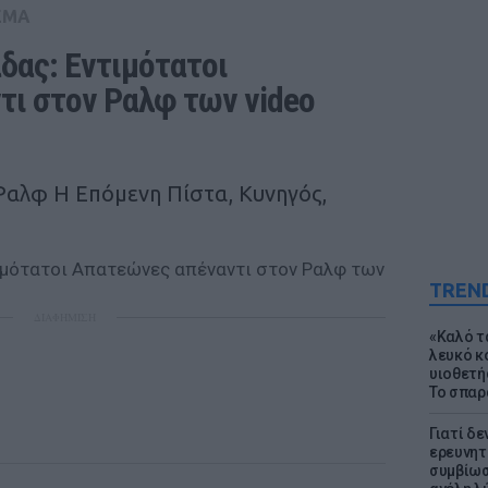
ΕΜΑ
δας: Εντιμότατοι 
ι στον Ραλφ των video 
Ραλφ Η Επόμενη Πίστα, Κυνηγός,
TREN
ΔΙΑΦΗΜΙΣΗ
«Καλό τα
λευκό κ
υιοθετή
Το σπαρ
Γιατί δε
ερευνητ
συμβίωσ