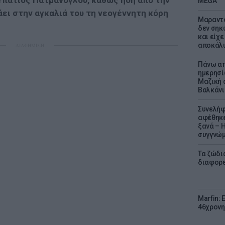
 Υπάτιος Πατμανόγλου, καθώς ήδη από την
MEGA
ι στην αγκαλιά του τη νεογέννητη κόρη
Μαραντό
δεν σηκ
και είχε
αποκάλυ
ΔΙΑΦΗΜΙΣΗ
Πάνω απ
ημερησί
Μαζική 
Βαλκάνι
Συνελήφ
αφέθηκε
ξανά – 
συγγνώ
Τα ζώδια
διαφορ
Marfin: 
46χρονη