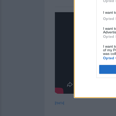
Opted 
I want t
Opted 
I want 
Advertis
Opted 
I want t
of my P
was col
Opted 
[ΠΗΓΗ]