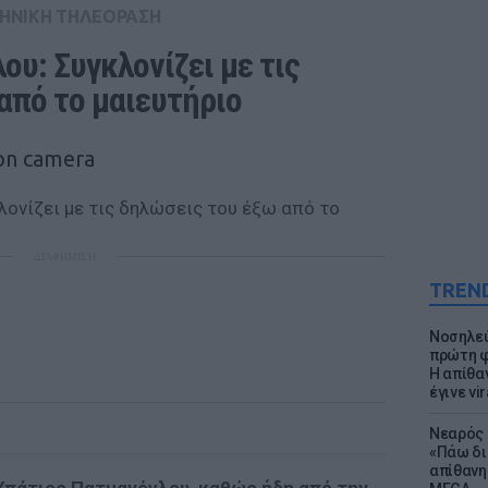
ΗΝΙΚΗ ΤΗΛΕΟΡΑΣΗ
υ: Συγκλονίζει με τις 
από το μαιευτήριο
on camera
ΔΙΑΦΗΜΙΣΗ
TREN
Νοσηλεύ
πρώτη φ
Η απίθα
έγινε vir
Νεαρός 
«Πάω δι
απίθανη