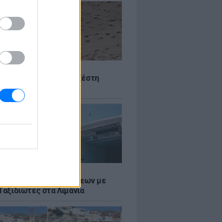
Σ
 Πού θα «χτυπήσει» η ζέστη
Σ
τος: Ρεκόρ Αναχωρήσεων με
Ταξιδιώτες στα Λιμάνια