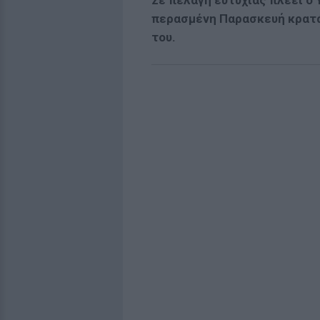
Σε πελάγη ευτυχίας πλέει ο
περασμένη Παρασκευή κρατάε
του.