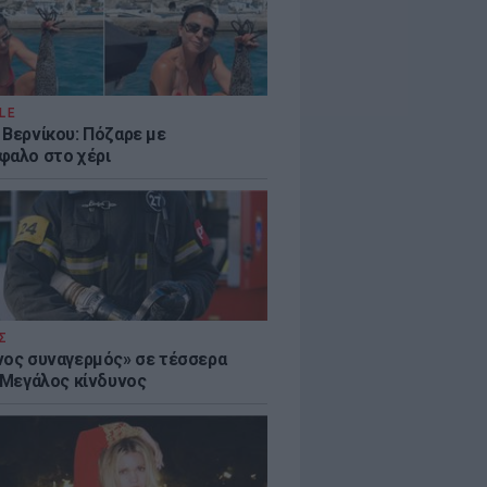
LE
 Βερνίκου: Πόζαρε με
φαλο στο χέρι
Σ
νος συναγερμός» σε τέσσερα
- Μεγάλος κίνδυνος