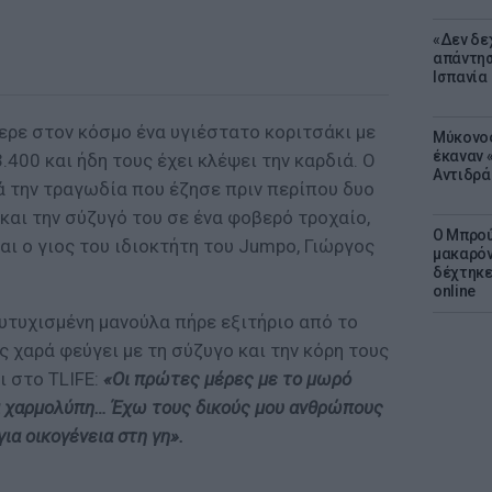
«Δεν δε
απάντησ
Ισπανία
ερε στον κόσμο ένα υγιέστατο κοριτσάκι με
Μύκονος
έκαναν «
.400 και ήδη τους έχει κλέψει την καρδιά. Ο
Αντιδρά
ά την τραγωδία που έζησε πριν περίπου δυο
 και την σύζυγό του σε ένα φοβερό τροχαίο,
Ο Μπρού
αι ο γιος του ιδιοκτήτη του Jumpo, Γιώργος
μακαρόν
δέχτηκε
online
ευτυχισμένη μανούλα πήρε εξιτήριο από το
ς χαρά φεύγει με τη σύζυγο και την κόρη τους
ι στο TLIFE:
«Οι πρώτες μέρες με το μωρό
α χαρμολύπη… Έχω τους δικούς μου ανθρώπους
ια οικογένεια στη γη».