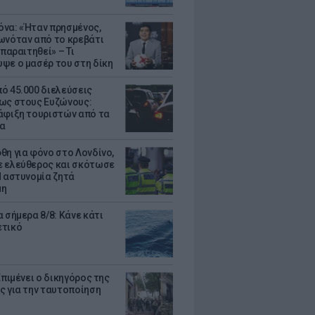
να: «Ήταν πρησμένος,
ωνόταν από το κρεβάτι
 παραιτηθεί» – Τι
ψε ο μασέρ του στη δίκη
ό 45.000 διελεύσεις
ως στους Ευζώνους:
άφιξη τουριστών από τα
α
θη για φόνο στο Λονδίνο,
 ελεύθερος και σκότωσε
Η αστυνομία ζητά
μη
 σήμερα 8/8: Κάνε κάτι
ετικό
Επιμένει ο δικηγόρος της
ς για την ταυτοποίηση