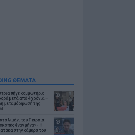
DING ΘΕΜΑΤΑ
τρια πήγε κομμωτήριο
ορά μετά από 4 χρόνια –
νη μεταμόρφωσή της
al
στο λιμάνι του Πειραιά:
ακοπές έναν μήνα» - Η
 ατάκα στην κάμερα του