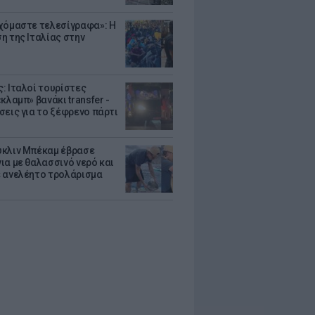
χόμαστε τελεσίγραφα»: Η
η της Ιταλίας στην
: Ιταλοί τουρίστες
κλαμπ» βανάκι transfer -
σεις για το ξέφρενο πάρτι
κλιν Μπέκαμ έβρασε
ια με θαλασσινό νερό και
 ανελέητο τρολάρισμα