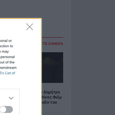
sonal or
ΔΙΑΒΑΣΤΕ ΣΗΜΕΡΑ
ection to
ou may
 personal
out of the
 downstream
B’s List of
LE
νια από τον θάνατο του Δημήτρη
χαήλ: Η ανάρτηση της Φίνος Φιλμ
 «γοητευτικό λεβεντόπαιδο του
κού σινεμά»