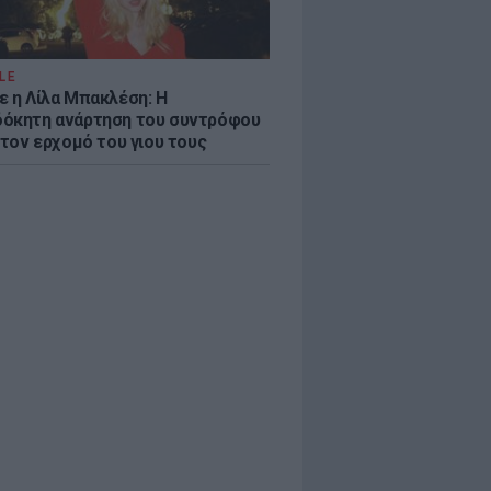
LE
ε η Λίλα Μπακλέση: Η
όκητη ανάρτηση του συντρόφου
 τον ερχομό του γιου τους