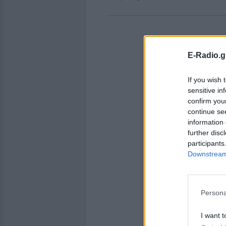
E-Radio.g
If you wish 
sensitive in
confirm you
continue se
information 
further disc
participants
Downstream 
Persona
I want t