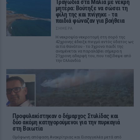
Τραγωδία στα Μάλια με νεκρή
μητέρα: Βούτηξε να σώσει τη
φίλη της και πνίγηκε ‑ τα
παιδιά φώναζαν για βοήθεια
ΣΉΜΕΡΑ
Η νεκροψία-νεκροτομή στη σορό της
42χρονης έδειξε πνιγμό εντός ύδατος ως
αιτία θανάτου - το 3χρονο παιδί της
αναμένεται να παραλάβει σήμερα η
21χρονη αδερφή του, που ταξίδεψε από
την Ολλανδία
Προφυλακίστηκαν ο δήμαρχος Στυλίδας και
δύο ακόμη κατηγορούμενοι για την πυρκαγιά
στη Βοιωτία
Ομόφωνη απόφαση Ανακρίτριας και Εισαγγελέα μετά από