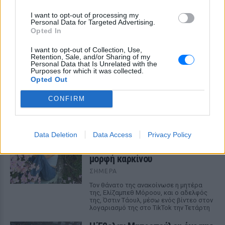
I want to opt-out of processing my
Personal Data for Targeted Advertising.
Opted In
I want to opt-out of Collection, Use,
Retention, Sale, and/or Sharing of my
Personal Data that Is Unrelated with the
Purposes for which it was collected.
ΔΕΙΤΕ ΕΠΙΣΗΣ
Opted Out
CONFIRM
ΣΤΗΝ ΙΔΙΑ ΚΑΤΗΓΟΡΙΑ
Πέθανε η influencer Σίντνεϊ
Data Deletion
Data Access
Privacy Policy
Τάουλ σε ηλικία 26 ετών
έπειτα από μάχη με σπάνια
μορφή καρκίνου
ΣΉΜΕΡΑ
Τον θάνατο της ανακοίνωσε η μητέρα
της, Ελίζαμπεθ Μόροου, και ο αδελφός
της, Όστιν Τάουλ, μέσω ενός βίντεο στον
λογαριασμό της στο TikTok την Τετάρτη