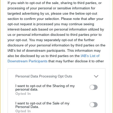
If you wish to opt-out of the sale, sharing to third parties, or
Για ακόμη περισσότερα
νέα
, μπείτε στην
ροή
processing of your personal or sensitive information for
ειδήσεων
του E-Daily.gr
targeted advertising by us, please use the below opt-out
section to confirm your selection. Please note that after your
Ακολουθήστε το E-Radio.gr και στο Instagram
opt-out request is processed you may continue seeing
interest-based ads based on personal information utilized by
ΔΙΑΦΗΜΙΣΗ
us or personal information disclosed to third parties prior to
your opt-out. You may separately opt-out of the further
disclosure of your personal information by third parties on the
IAB’s list of downstream participants. This information may
also be disclosed by us to third parties on the
IAB’s List of
Downstream Participants
that may further disclose it to other
third parties.
Personal Data Processing Opt Outs
I want to opt-out of the Sharing of my
personal data.
Opted In
I want to opt-out of the Sale of my
Personal Data.
Opted In