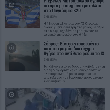
Η Έβελυν Μητροπούλου έγραψε
ιστορία με ασημένιο μετάλλιο
στο Παγκόσμιο Κ20
ΣΉΜΕΡΑ
Η 18χρονη αθλήτρια του ΓΣ Κηφισιάς
αναδείχθηκε δεύτερη στο μήκος με άλμα
στα 6,44μ., σχεδόν ισοφαρίζοντας το
ατομικό της ρεκόρ των 6,45μ.
Σέρρες: Βίντεο‑ντοκουμέντο
από το τροχαίο δυστύχημα ‑
Βγήκε στο αντίθετο ρεύμα το ΙΧ
ΣΉΜΕΡΑ
Το ΙΧ βγήκε από το δρόμο, «καβάλησε» τη
διπλή διαχωριστική και συγκρούστηκε
πλαγιομετωπικά με το φορτηγό, με
αποτέλεσμα τον θανάσιμο τραυματισμό
των επιβατών