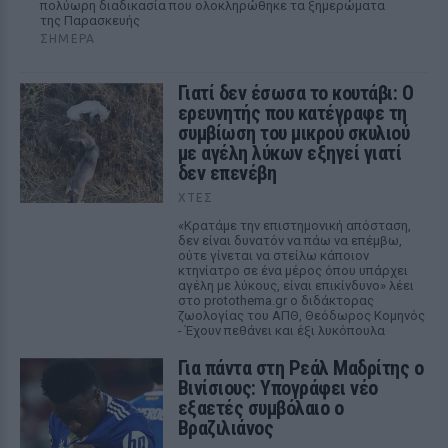
πολύωρη διαδικασία που ολοκληρώθηκε τα ξημερώματα
της Παρασκευής
ΣΉΜΕΡΑ
Γιατί δεν έσωσα το κουτάβι: Ο
ερευνητής που κατέγραφε τη
συμβίωση του μικρού σκυλιού
με αγέλη λύκων εξηγεί γιατί
δεν επενέβη
ΧΤΕΣ
«Κρατάμε την επιστημονική απόσταση,
δεν είναι δυνατόν να πάω να επέμβω,
ούτε γίνεται να στείλω κάποιον
κτηνίατρο σε ένα μέρος όπου υπάρχει
αγέλη με λύκους, είναι επικίνδυνο» λέει
στο protothema.gr ο διδάκτορας
ζωολογίας του ΑΠΘ, Θεόδωρος Κομηνός
- Έχουν πεθάνει και έξι λυκόπουλα
Για πάντα στη Ρεάλ Μαδρίτης ο
Βινίσιους: Υπογράφει νέο
εξαετές συμβόλαιο ο
Βραζιλιάνος