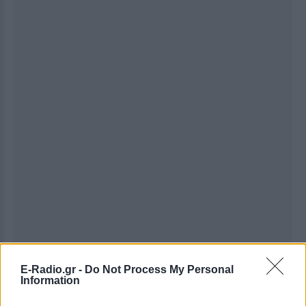
Ακολουθήστε το E-Radio.gr στο
Google News
E-Radio.gr -
Do Not Process My Personal
Information
και μάθετε πρώτοι
τα πιο hot νέα
.