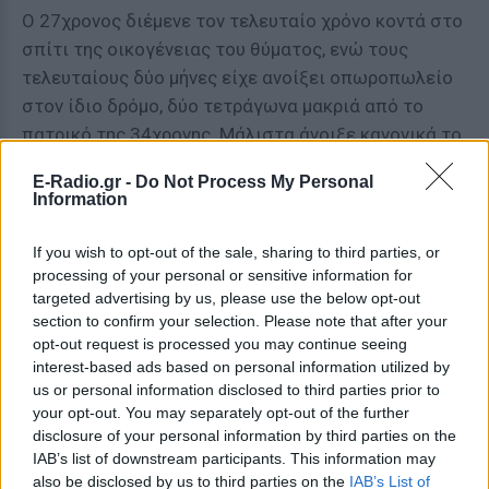
Ο 27χρονος διέμενε τον τελευταίο χρόνο κοντά στο
σπίτι της οικογένειας του θύματος, ενώ τους
τελευταίους δύο μήνες είχε ανοίξει οπωροπωλείο
στον ίδιο δρόμο, δύο τετράγωνα μακριά από το
πατρικό της 34χρονης. Μάλιστα άνοιξε κανονικά το
μαγαζί του το πρωί της Πέμπτης, λίγες ώρες μετά
E-Radio.gr -
Do Not Process My Personal
το φρικιαστικό έγκλημα, και παρίστανε τον
Information
ανήξερο, κοιτάζοντας με περιέργεια προς το μέρος
όπου είχαν συγκεντρωθεί οι αστυνομικοί.
If you wish to opt-out of the sale, sharing to third parties, or
processing of your personal or sensitive information for
ΔΙΑΦΗΜΙΣΗ
targeted advertising by us, please use the below opt-out
section to confirm your selection. Please note that after your
opt-out request is processed you may continue seeing
interest-based ads based on personal information utilized by
us or personal information disclosed to third parties prior to
your opt-out. You may separately opt-out of the further
disclosure of your personal information by third parties on the
IAB’s list of downstream participants. This information may
also be disclosed by us to third parties on the
IAB’s List of