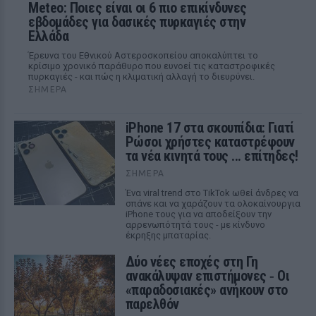
Meteo: Ποιες είναι οι 6 πιο επικίνδυνες
εβδομάδες για δασικές πυρκαγιές στην
Ελλάδα
Έρευνα του Εθνικού Αστεροσκοπείου αποκαλύπτει το
κρίσιμο χρονικό παράθυρο που ευνοεί τις καταστροφικές
πυρκαγιές - και πώς η κλιματική αλλαγή το διευρύνει.
ΣΉΜΕΡΑ
iPhone 17 στα σκουπίδια: Γιατί
Ρώσοι χρήστες καταστρέφουν
τα νέα κινητά τους ... επίτηδες!
ΣΉΜΕΡΑ
Ένα viral trend στο TikTok ωθεί άνδρες να
σπάνε και να χαράζουν τα ολοκαίνουργια
iPhone τους για να αποδείξουν την
αρρενωπότητά τους - με κίνδυνο
έκρηξης μπαταρίας.
Δύο νέες εποχές στη Γη
ανακάλυψαν επιστήμονες ‑ Oι
«παραδοσιακές» ανήκουν στο
παρελθόν