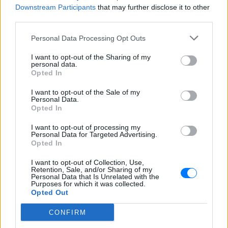
Downstream Participants
that may further disclose it to other
third parties.
Personal Data Processing Opt Outs
I want to opt-out of the Sharing of my
personal data.
Opted In
I want to opt-out of the Sale of my
Personal Data.
Opted In
I want to opt-out of processing my
Personal Data for Targeted Advertising.
Ακολουθήστε το E-Radio.gr στο
Google News
Opted In
και μάθετε πρώτοι
τα πιο hot νέα
.
I want to opt-out of Collection, Use,
Retention, Sale, and/or Sharing of my
Για ακόμη περισσότερα
νέα
, μπείτε στην
ροή
Personal Data that Is Unrelated with the
Purposes for which it was collected.
ειδήσεων
του E-Daily.gr
Opted Out
Ακολουθήστε το E-Radio.gr και στο Instagram
CONFIRM