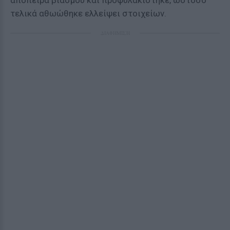
απόπειρα βιασμού και προφυλακίστηκε, ωστόσο
τελικά αθωώθηκε ελλείψει στοιχείων.
ΔΙΑΦΗΜΙΣΗ