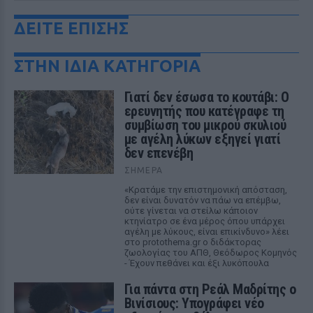
ΔΕΙΤΕ ΕΠΙΣΗΣ
ΣΤΗΝ ΙΔΙΑ ΚΑΤΗΓΟΡΙΑ
Γιατί δεν έσωσα το κουτάβι: Ο
ερευνητής που κατέγραφε τη
συμβίωση του μικρού σκυλιού
με αγέλη λύκων εξηγεί γιατί
δεν επενέβη
ΣΉΜΕΡΑ
«Κρατάμε την επιστημονική απόσταση,
δεν είναι δυνατόν να πάω να επέμβω,
ούτε γίνεται να στείλω κάποιον
κτηνίατρο σε ένα μέρος όπου υπάρχει
αγέλη με λύκους, είναι επικίνδυνο» λέει
στο protothema.gr ο διδάκτορας
ζωολογίας του ΑΠΘ, Θεόδωρος Κομηνός
- Έχουν πεθάνει και έξι λυκόπουλα
Για πάντα στη Ρεάλ Μαδρίτης ο
Βινίσιους: Υπογράφει νέο