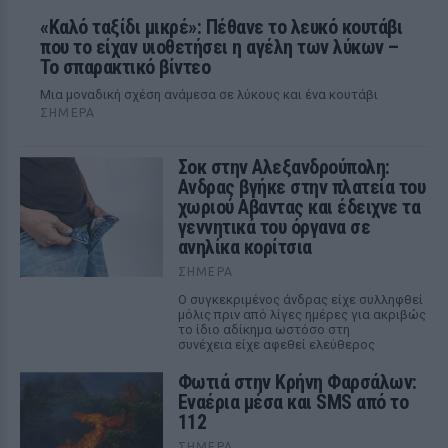
«Καλό ταξίδι μικρέ»: Πέθανε το λευκό κουτάβι
που το είχαν υιοθετήσει η αγέλη των λύκων –
Το σπαρακτικό βίντεο
Μια μοναδική σχέση ανάμεσα σε λύκους και ένα κουτάβι
ΣΉΜΕΡΑ
Σοκ στην Αλεξανδρούπολη:
Ανδρας βγήκε στην πλατεία του
χωριού Αβαντας και έδειχνε τα
γεννητικά του όργανα σε
ανηλίκα κορίτσια
ΣΉΜΕΡΑ
Ο συγκεκριμένος άνδρας είχε συλληφθεί
μόλις πριν από λίγες ημέρες για ακριβώς
το ίδιο αδίκημα ωστόσο στη
συνέχεια είχε αφεθεί ελεύθερος
Φωτιά στην Κρήνη Φαρσάλων:
Εναέρια μέσα και SMS από το
112
ΣΉΜΕΡΑ