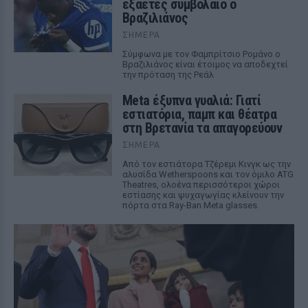
εξαετές συμβόλαιο ο
Βραζιλιάνος
ΣΉΜΕΡΑ
Σύμφωνα με τον Φαμπρίτσιο Ρομάνο ο
Βραζιλιάνος είναι έτοιμος να αποδεχτεί
την πρόταση της Ρεάλ
Meta έξυπνα γυαλιά: Γιατί
εστιατόρια, παμπ και θέατρα
στη Βρετανία τα απαγορεύουν
ΣΉΜΕΡΑ
Από τον εστιάτορα Τζέρεμι Κινγκ ως την
αλυσίδα Wetherspoons και τον όμιλο ATG
Theatres, ολοένα περισσότεροι χώροι
εστίασης και ψυχαγωγίας κλείνουν την
πόρτα στα Ray-Ban Meta glasses.