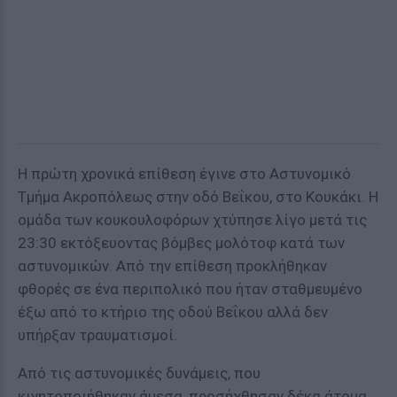
Η πρώτη χρονικά επίθεση έγινε στο Αστυνομικό
Τμήμα Ακροπόλεως στην οδό Βεΐκου, στο Κουκάκι. Η
ομάδα των κουκουλοφόρων χτύπησε λίγο μετά τις
23:30 εκτόξευοντας βόμβες μολότοφ κατά των
αστυνομικών. Από την επίθεση προκλήθηκαν
φθορές σε ένα περιπολικό που ήταν σταθμευμένο
έξω από το κτήριο της οδού Βεΐκου αλλά δεν
υπήρξαν τραυματισμοί.
Από τις αστυνομικές δυνάμεις, που
κινητοποιήθηκαν άμεσα, προσήχθησαν δέκα άτομα