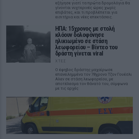
εξήγησε γιατί τα πρώτα δρομολόγια θα
γίνονται νυχτερινές ώρες χωρίς
επιβάτες, και τι προβλέπεται για
εισιτήρια και νέες επεκτάσεις.
ΗΠΑ: 15χρονος με στολή
κλόουν δολοφόνησε
ηλικιωμένο σε στάση
λεωφορείου – Βίντεο του
δράστη γίνεται viral
ΧΤΕΣ
Ο έφηβος δράστης μαχαίρωσε
επανειλημμένα τον 78χρονο Τζον Γουέσλι
Αλεν σε στάση λεωφορείου, με
αποτέλεσμα τον θάνατό του, σύμφωνα
με τις αρχές