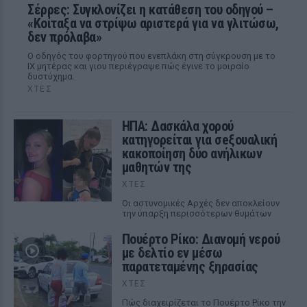
Σέρρες: Συγκλονίζει η κατάθεση του οδηγού –
«Κοίταξα να στρίψω αριστερά για να γλιτώσω,
δεν πρόλαβα»
Ο οδηγός του φορτηγού που ενεπλάκη στη σύγκρουση με το
ΙΧ μητέρας και γιου περιέγραψε πώς έγινε το μοιραίο
δυστύχημα.
ΧΤΕΣ
ΗΠΑ: Δασκάλα χορού
κατηγορείται για σeξουαλική
κακοποίηση δύο ανήλικων
μαθητών της
ΧΤΕΣ
Οι αστυνομικές Αρχές δεν αποκλείουν
την ύπαρξη περισσότερων θυμάτων
Πουέρτο Ρίκο: Διανομή νερού
με δελτίο εν μέσω
παρατεταμένης ξηρασίας
ΧΤΕΣ
Πώς διαχειρίζεται το Πουέρτο Ρίκο την