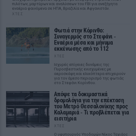
πιλότων, μαρτύρων και αναλύσεων του FBI για ανεξήγητα
εναέρια φαινόμενα σε ΗΠΑ, Βραζιλία και Αφγανιστάν.
ΧΤΕΣ
Φωτιά στην Κόρινθο:
Συναγερμός στο Στεφάνι ‑
Εναέρια μέσα και μήνυμα
εκκένωσης από το 112
ΧΤΕΣ
Ισχυρές επίγειες δυνάμεις της
Πυροσβεστικής ενισχυμένες με
αεροσκάφη και ελικόπτερα επιχειρούν
για τον άμεσο περιορισμό της φωτιάς
στο Στεφάνι Κορίνθου.
Απόψε τα δοκιμαστικά
δρομολόγια για την επέκταση
του Μετρό Θεσσαλονίκης προς
Καλαμαριά ‑ Τι προβλέπεται για
εισιτήρια
ΧΤΕΣ
Ο υφυπουργός Υποδομών Νίκος Ταχιάος