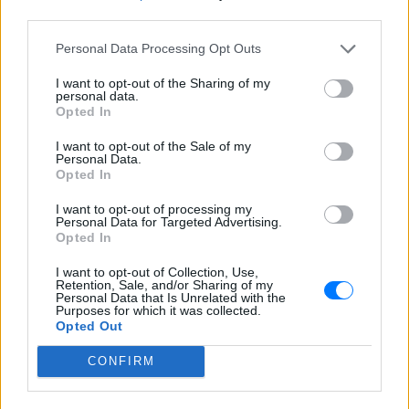
third parties.
ΣΤΗΝ ΙΔΙΑ ΚΑΤΗΓΟΡΙΑ
Personal Data Processing Opt Outs
«Θέλω τον μπαμπά μου»: Το
βίντεο της μεθυσμένης οδηγού
I want to opt-out of the Sharing of my
personal data.
που σκότωσε νύφη ώρες μετά
Opted In
τον γάμο της
ΧΤΕΣ
I want to opt-out of the Sale of my
Personal Data.
Η Jamie Lee Komoroski, με αλκοόλ
Opted In
τριπλάσιο του νόμιμου ορίου, έπεσε
πάνω στο golf cart των νεόνυμφων στο
I want to opt-out of processing my
Folly Beach - τώρα νέο υλικό από το
Personal Data for Targeted Advertising.
αστυνομικό τμήμα αποκαλύπτει τη
συμπεριφορά της λίγο μετά τη μοιραία
Opted In
σύγκρουση
I want to opt-out of Collection, Use,
Τροχαίο στις Σέρρες: «Έχασα τη
Retention, Sale, and/or Sharing of my
Personal Data that Is Unrelated with the
γυναίκα και το παιδί μου, τα
Purposes for which it was collected.
έχασα όλα» ‑ Ο πόνος του
Opted Out
πατέρα
CONFIRM
ΧΤΕΣ
Μητέρα 43 ετών και ο 21χρονος γιος της
σκοτώθηκαν σε μετωπική σύγκρουση με