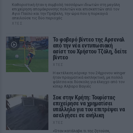
Καθοριστική ήταν η συμβολή τεσσάρων ιδιωτών στη μεγάλη
επιχείρηση απομάκρυνσης πολιτών και επισκεπτών από τον
Αγιο Παύλο και την Πρέβελη, την ώρα που η πυρκαγιά
απειλούσε τις δύο περιοχές
ΧΤΕΣ
Το φοβερό βίντεο της Αρσεναλ
από την νέα εντυπωσιακή
ασίστ του Χρήστου Τζόλη, δείτε
βίντεο
ΧΤΕΣ
Η εκτέλεση κόρνερ του 24χρονου winger
ήταν πραγματικά εκπληκτική, με πολλά
φάλτσα και δύσκολη για έλεγχο από τον
κίπερ Αλβαρο Βαγιές
Σοκ στην Κρήτη: Τουρίστας
επιχείρησε να χρηματίσει
υπάλληλο για του επιτρέψει να
ασελγήσει σε ανήλικη
ΧΤΕΣ
«Όταν κατάλαβε τι της ζητούσε,