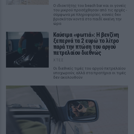
Ο ιδιοκτήτης του beach bar και οι γονείς
του μικρού προσήχθησαν από τις αρχές -
σύμφωνα με πληροφορίες, κανείς δεν
βρισκόταν κοντά στο παιδί εκείνη την
ώρα
Καύσιμα «φωτιά»: Η βενζίνη
ξεπερνά τα 2 ευρώ το λίτρο
παρά την πτώση του αργού
πετρελαίου διεθνώς
ΧΤΕΣ
Οι διεθνείς τιμές του αργού πετρελαίου
υποχωρούν, αλλά στα πρατήρια οι τιμές
δεν ακολουθούν