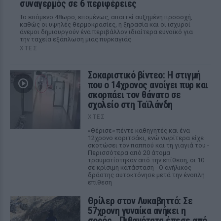
συναγερμός σε 6 περιφέρειες
Το επόμενο 48ωρο, επομένως, απαιτεί αυξημένη προσοχή,
καθώς οι υψηλές θερμοκρασίες, η ξηρασία και οι ισχυροί
άνεμοι δημιουργούν ένα περιβάλλον ιδιαίτερα ευνοϊκό για
την ταχεία εξάπλωση μιας πυρκαγιάς
ΧΤΕΣ
Σοκαριστικό βίντεο: Η στιγμή
που ο 14χρονος ανοίγει πυρ και
σκορπάει τον θάνατο σε
σχολείο στη Ταϊλάνδη
ΧΤΕΣ
«Θέρισε» πέντε καθηγητές και ένα
12χρονο κοριτσάκι, ενώ νωρίτερα είχε
σκοτώσει τον παππού και τη γιαγιά του -
Περισσότερα από 20 άτομα
τραυματίστηκαν από την επίθεση, οι 10
σε κρίσιμη κατάσταση - Ο ανήλικος
δράστης αυτοκτόνησε μετά την ένοπλη
επίθεση
Θρίλερ στον Λυκαβηττό: Σε
57χρονη γυναίκα ανήκει η
σορός ‑ Πιθανότατα έπεσε από