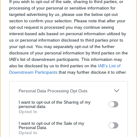
If you wish to opt-out of the sale, sharing to third parties, or
ΣΤΗΝ ΙΔΙΑ ΚΑΤΗΓΟΡΙΑ
processing of your personal or sensitive information for
targeted advertising by us, please use the below opt-out
Τουρισμός για Όλους
section to confirm your selection. Please note that after your
2026‑2027: Ποια ΑΦΜ
opt-out request is processed you may continue seeing
υποβάλλουν αιτήσεις σήμερα
interest-based ads based on personal information utilized by
(9/8) – Όλα όσα πρέπει να
us or personal information disclosed to third parties prior to
ξέρετε
your opt-out. You may separately opt-out of the further
ΠΡΙΝ 10 ΏΡΕΣ
disclosure of your personal information by third parties on the
IAB’s list of downstream participants. This information may
Η προθεσμία υποβολής αιτήσεων λήγει
στις 21 Αυγούστου 2026, με επιδότηση
also be disclosed by us to third parties on the
IAB’s List of
έως 600 ευρώ ανάλογα με την κατηγορία
Downstream Participants
that may further disclose it to other
δικαιούχου και την περίοδο διαμονής.
third parties.
4χρονος στην Πάρο:
Ανθρωποκτονία από αμέλεια
Personal Data Processing Opt Outs
στο beach bar ‑ Τι έδειξε η
I want to opt-out of the Sharing of my
έρευνα
personal data.
Opted In
ΠΡΙΝ 10 ΏΡΕΣ
Γονείς και ιδιοκτήτης του beach bar στη
I want to opt-out of the Sale of my
φημισμένη παραλία της Πάρου
Personal Data.
αντιμετωπίζουν κατηγορίες μετά τον
Opted In
πνιγμό του μικρού παιδιού σε πισίνα - ο