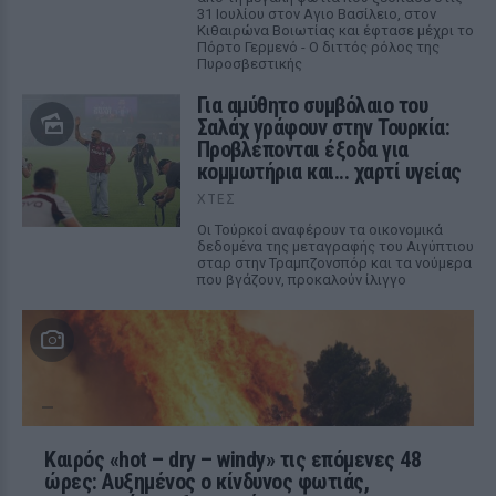
31 Ιουλίου στον Αγιο Βασίλειο, στον
Κιθαιρώνα Βοιωτίας και έφτασε μέχρι το
Πόρτο Γερμενό - Ο διττός ρόλος της
Πυροσβεστικής
Για αμύθητο συμβόλαιο του
Σαλάχ γράφουν στην Τουρκία:
Προβλέπονται έξοδα για
κομμωτήρια και... χαρτί υγείας
ΧΤΕΣ
Οι Τούρκοί αναφέρουν τα οικονομικά
δεδομένα της μεταγραφής του Αιγύπτιου
σταρ στην Τραμπζονσπόρ και τα νούμερα
που βγάζουν, προκαλούν ίλιγγο
Καιρός «hot – dry – windy» τις επόμενες 48
ώρες: Αυξημένος ο κίνδυνος φωτιάς,