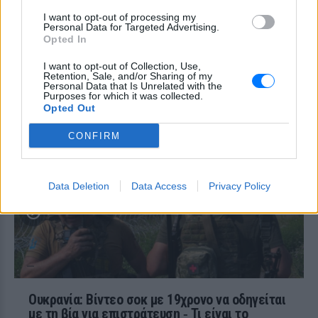
ιδιοκτήτης, δηλωμένος ως
ναυαγοσώστης, παραπέμπεται στον
I want to opt-out of processing my
εισαγγελέα
Personal Data for Targeted Advertising.
Opted In
Τροχαίο στη λεωφόρο
Αθηνών‑Σουνίου: Αναστροφή ΙΧ
I want to opt-out of Collection, Use,
Retention, Sale, and/or Sharing of my
συνέτριψε μηχανή της ΔΙΑΣ ‑
Personal Data that Is Unrelated with the
Δύο αστυνομικοί τραυματίες
Purposes for which it was collected.
Opted Out
ΠΡΙΝ 10 ΏΡΕΣ
Το περιστατικό σημειώθηκε στο
CONFIRM
Λαγονήσι, κοντά στην παραλία Πεύκο - το
ενοικιαζόμενο όχημα επέβαιναν τέσσερα
άτομα, ενώ η κατάσταση ενός εκ των
τραυματιών εμπνέει ανησυχία.
Data Deletion
Data Access
Privacy Policy
Ουκρανία: Βίντεο σοκ με 19χρονο να οδηγείται
με τη βία για επιστράτευση ‑ Τι είναι το