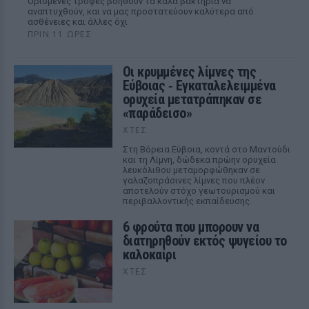
Ορισμένες τροφές βοηθούν τα καλά βακτήρια να
αναπτυχθούν, και να μας προστατεύουν καλύτερα από
ασθένειες και άλλες όχι
ΠΡΙΝ 11 ΏΡΕΣ
Οι κρυμμένες λίμνες της
Εύβοιας ‑ Εγκαταλελειμμένα
ορυχεία μετατράπηκαν σε
«παράδεισο»
ΧΤΕΣ
Στη Βόρεια Εύβοια, κοντά στο Μαντούδι
και τη Λίμνη, δώδεκα πρώην ορυχεία
λευκόλιθου μεταμορφώθηκαν σε
γαλαζοπράσινες λίμνες που πλέον
αποτελούν στόχο γεωτουρισμού και
περιβαλλοντικής εκπαίδευσης.
6 φρούτα που μπορουν να
διατηρηθούν εκτός ψυγείου το
καλοκαίρι
ΧΤΕΣ