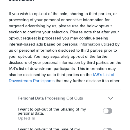
If you wish to opt-out of the sale, sharing to third parties, or
processing of your personal or sensitive information for
targeted advertising by us, please use the below opt-out
section to confirm your selection. Please note that after your
opt-out request is processed you may continue seeing
ΔΕΙΤΕ ΕΠΙΣΗΣ
interest-based ads based on personal information utilized by
us or personal information disclosed to third parties prior to
ΣΤΗΝ ΙΔΙΑ ΚΑΤΗΓΟΡΙΑ
your opt-out. You may separately opt-out of the further
disclosure of your personal information by third parties on the
IAB’s list of downstream participants. This information may
Ελληνικό γιαούρτι: Μία
κουταλιά και τα scrambled
also be disclosed by us to third parties on the
IAB’s List of
eggs θα απογειωθούν
Downstream Participants
that may further disclose it to other
third parties.
ΠΡΙΝ 11 ΏΡΕΣ
Το στραγγιστό γιαούρτι αλλάζει την υφή
Personal Data Processing Opt Outs
και τον κορεσμό του πρωινού χωρίς να
επηρεάζει τη γεύση.
I want to opt-out of the Sharing of my
personal data.
Η νέα σχέση δεν έχει
Opted In
συγκατοίκηση – Και η Charlize
Theron το επιβεβαιώνει
I want to opt-out of the Sale of my