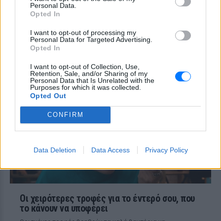
Personal Data.
ΠΡΙΝ 11 ΏΡΕΣ
Opted In
«Δεν νομίζω ότι μπορώ να ξαναζήσω με
κάποιον» – Η εξομολόγηση της ηθοποιού
I want to opt-out of processing my
Personal Data for Targeted Advertising.
Πότε σου χτυπάει καμπανάκι ο
Opted In
θυρεοειδής; Τα σημάδια που
δεν πρέπει να αγνοήσεις
I want to opt-out of Collection, Use,
Retention, Sale, and/or Sharing of my
Personal Data that Is Unrelated with the
ΠΡΙΝ 11 ΏΡΕΣ
Purposes for which it was collected.
Ο θυρεοειδής χτυπάει πολλές γυναίκες
Opted Out
χωρίς να το καταλάβουν εγκαίρως
CONFIRM
Data Deletion
Data Access
Privacy Policy
Οι χειρότερες τροφές για το έντερό σου, που
το κάνουν να υποφέρει