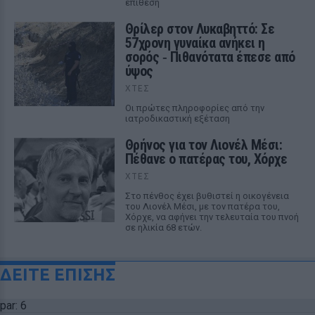
επίθεση
Θρίλερ στον Λυκαβηττό: Σε
57χρονη γυναίκα ανήκει η
σορός ‑ Πιθανότατα έπεσε από
ύψος
ΧΤΕΣ
Οι πρώτες πληροφορίες από την
ιατροδικαστική εξέταση
Θρήνος για τον Λιονέλ Μέσι:
Πέθανε ο πατέρας του, Χόρχε
ΧΤΕΣ
Στο πένθος έχει βυθιστεί η οικογένεια
του Λιονέλ Μέσι, με τον πατέρα του,
Χόρχε, να αφήνει την τελευταία του πνοή
σε ηλικία 68 ετών.
ΔΕΙΤΕ ΕΠΙΣΗΣ
par: 6