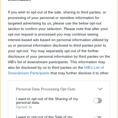
ΔΕΙΤΕ ΕΠΙΣΗΣ
If you wish to opt-out of the sale, sharing to third parties, or
processing of your personal or sensitive information for
targeted advertising by us, please use the below opt-out
ΣΤΗΝ ΙΔΙΑ ΚΑΤΗΓΟΡΙΑ
section to confirm your selection. Please note that after your
opt-out request is processed you may continue seeing
4χρονος στην Πάρο:
interest-based ads based on personal information utilized by
Ανθρωποκτονία από αμέλεια
us or personal information disclosed to third parties prior to
στο beach bar ‑ Τι έδειξε η
your opt-out. You may separately opt-out of the further
έρευνα
disclosure of your personal information by third parties on the
ΠΡΙΝ 9 ΏΡΕΣ
IAB’s list of downstream participants. This information may
also be disclosed by us to third parties on the
IAB’s List of
Γονείς και ιδιοκτήτης του beach bar στη
φημισμένη παραλία της Πάρου
Downstream Participants
that may further disclose it to other
αντιμετωπίζουν κατηγορίες μετά τον
third parties.
πνιγμό του μικρού παιδιού σε πισίνα - ο
ιδιοκτήτης, δηλωμένος ως
ναυαγοσώστης, παραπέμπεται στον
Personal Data Processing Opt Outs
εισαγγελέα
I want to opt-out of the Sharing of my
Τροχαίο στη λεωφόρο
personal data.
Αθηνών‑Σουνίου: Αναστροφή ΙΧ
Opted In
συνέτριψε μηχανή της ΔΙΑΣ ‑
Δύο αστυνομικοί τραυματίες
I want to opt-out of the Sale of my