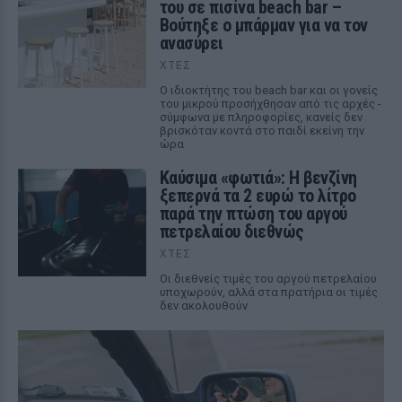
του σε πισίνα beach bar –
Βούτηξε ο μπάρμαν για να τον
ανασύρει
ΧΤΕΣ
Ο ιδιοκτήτης του beach bar και οι γονείς
του μικρού προσήχθησαν από τις αρχές -
σύμφωνα με πληροφορίες, κανείς δεν
βρισκόταν κοντά στο παιδί εκείνη την
ώρα
Καύσιμα «φωτιά»: Η βενζίνη
ξεπερνά τα 2 ευρώ το λίτρο
παρά την πτώση του αργού
πετρελαίου διεθνώς
ΧΤΕΣ
Οι διεθνείς τιμές του αργού πετρελαίου
υποχωρούν, αλλά στα πρατήρια οι τιμές
δεν ακολουθούν