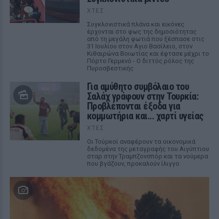
ΧΤΕΣ
Συγκλονιστικά πλάνα και εικόνες
έρχονται στο φως της δημοσιότητας
από τη μεγάλη φωτιά που ξέσπασε στις
31 Ιουλίου στον Αγιο Βασίλειο, στον
Κιθαιρώνα Βοιωτίας και έφτασε μέχρι το
Πόρτο Γερμενό - Ο διττός ρόλος της
Πυροσβεστικής
Για αμύθητο συμβόλαιο του
Σαλάχ γράφουν στην Τουρκία:
Προβλέπονται έξοδα για
κομμωτήρια και... χαρτί υγείας
ΧΤΕΣ
Οι Τούρκοί αναφέρουν τα οικονομικά
δεδομένα της μεταγραφής του Αιγύπτιου
σταρ στην Τραμπζονσπόρ και τα νούμερα
που βγάζουν, προκαλούν ίλιγγο