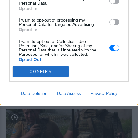
Personal Data.
ΠΡΙΝ 9 ΏΡΕΣ
Opted In
Το περιστατικό σημειώθηκε στο
I want to opt-out of processing my
Λαγονήσι, κοντά στην παραλία Πεύκο - το
Personal Data for Targeted Advertising.
ενοικιαζόμενο όχημα επέβαιναν τέσσερα
Opted In
άτομα, ενώ η κατάσταση ενός εκ των
τραυματιών εμπνέει ανησυχία.
I want to opt-out of Collection, Use,
Τουρισμός για Όλους
Retention, Sale, and/or Sharing of my
Personal Data that Is Unrelated with the
2026‑2027: Ποια ΑΦΜ
Purposes for which it was collected.
υποβάλλουν αιτήσεις σήμερα
Opted Out
(9/8) – Όλα όσα πρέπει να
ξέρετε
CONFIRM
ΠΡΙΝ 9 ΏΡΕΣ
Η προθεσμία υποβολής αιτήσεων λήγει
στις 21 Αυγούστου 2026, με επιδότηση
Data Deletion
Data Access
Privacy Policy
έως 600 ευρώ ανάλογα με την κατηγορία
δικαιούχου και την περίοδο διαμονής.