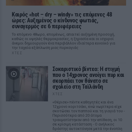
Καιρός «hot – dry – windy» τις επόμενες 48
ώρες: Αυξημένος ο κίνδυνος φωτιάς,
συναγερμός σε 6 περιφέρειες
Το επόμενο 48ωρο, επομένως, απαιτεί αυξημένη προσοχή,
καθώς οι υψηλές θερμοκρασίες, η ξηρασία και οι ισχυροί
άνεμοι δημιουργούν ένα περιβάλλον ιδιαίτερα ευνοϊκό για
την ταχεία εξάπλωση μιας πυρκαγιάς
ΧΤΕΣ
Σοκαριστικό βίντεο: Η στιγμή
που ο 14χρονος ανοίγει πυρ και
σκορπάει τον θάνατο σε
σχολείο στη Ταϊλάνδη
ΧΤΕΣ
«Θέρισε» πέντε καθηγητές και ένα
12χρονο κοριτσάκι, ενώ νωρίτερα είχε
σκοτώσει τον παππού και τη γιαγιά του -
Περισσότερα από 20 άτομα
τραυματίστηκαν από την επίθεση, οι 10
σε κρίσιμη κατάσταση - Ο ανήλικος
δράστης αυτοκτόνησε μετά την ένοπλη