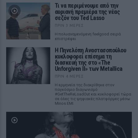
Τι να περιμένουμε από την
αυριανή πρεμιέρα της νέας
σεζόν του Ted Lasso
ΠΡΙΝ 3 ΜΈΡΕΣ
Η πολυαναμενόμενη feelgood σειρά
επιστρέφει
Η Πηνελόπη Αναστασοπούλου
κυκλοφορεί επίσημα τη
διασκευή της στο «The
Unforgiven II» των Metallica
ΠΡΙΝ 4 ΜΈΡΕΣ
Η ερμηνεία της διακρίθηκε στον
παγκόσμιο διαγωνισμό
#GetTheReLoadOut και κυκλοφορεί τώρα
σε όλες τις ψηφιακές πλατφόρμες μέσω
Minos EMI.