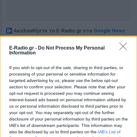
Ακολουθήστε το E-Radio.gr στο
Google News
και μάθετε πρώτοι
τα πιο hot νέα
.
E-Radio.gr -
Do Not Process My Personal
Διαβάστε περισσότερα θέματα για
Μόδα
,
Information
Ομορφιά
,
Σχέσεις
και φυσικά
Celebrities
στο νέο
Pink.gr
!
If you wish to opt-out of the sale, sharing to third parties, or
processing of your personal or sensitive information for
targeted advertising by us, please use the below opt-out
Ακολουθήστε το E-Radio.gr και στο Instagram
section to confirm your selection. Please note that after your
ΔΙΑΦΗΜΙΣΗ
opt-out request is processed you may continue seeing
interest-based ads based on personal information utilized by
us or personal information disclosed to third parties prior to
your opt-out. You may separately opt-out of the further
disclosure of your personal information by third parties on the
IAB’s list of downstream participants. This information may
also be disclosed by us to third parties on the
IAB’s List of