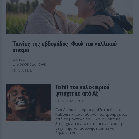
Ταινίες της εβδομάδας: Φουλ του γαλλικού
σινεμά
ΑΘΗΝΑ
από 06/08 έως 12/08
ΠΡΟΧΤΈΣ
Το hit του καλοκαιριού
φτιάχτηκε από AI;
ΠΡΙΝ 3 ΜΈΡΕΣ
Ένα AI music app ισχυρίζεται ότι το
Rubberz «πολύ πιθανό» να προέρχεται
από το μοντέλο του - και η μουσική
βιομηχανία αναρωτιέται αν η χρήση
τεχνητής νοημοσύνης πρέπει να
δηλώνεται.