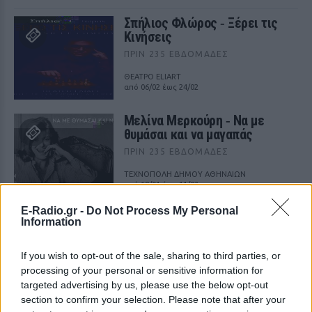
Σπήλιος Φλώρος ‑ Ξέρει τις
Κινήσεις
ΠΡΙΝ 235 ΕΒΔΟΜΆΔΕΣ
ΘΕΑΤΡΟ ELIART
από 06/02 έως 24/02
Μελίνα Μερκούρη ‑ Να με
θυμάσαι και να μαγαπάς
ΠΡΙΝ 235 ΕΒΔΟΜΆΔΕΣ
ΤΕΧΝΟΠΟΛΗ ΔΗΜΟΥ ΑΘΗΝΑΙΩΝ
από 18/01 έως 11/03
E-Radio.gr -
Do Not Process My Personal
Ειδύλλια οδός Eidylliaodos
Information
ΠΡΙΝ 235 ΕΒΔΟΜΆΔΕΣ
If you wish to opt-out of the sale, sharing to third parties, or
ΤΕΧΝΟΠΟΛΗ ΔΗΜΟΥ ΑΘΗΝΑΙΩΝ
από 18/01 έως 06/03
processing of your personal or sensitive information for
targeted advertising by us, please use the below opt-out
section to confirm your selection. Please note that after your