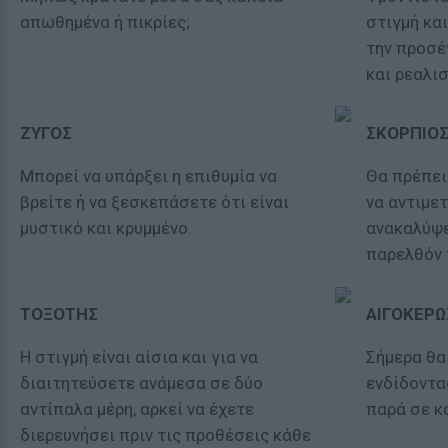
απωθημένα ή πικρίες;
στιγμή και
την προσέγ
και ρεαλισ
ΖΥΓΟΣ
ΣΚΟΡΠΙΟ
Μπορεί να υπάρξει η επιθυμία να
Θα πρέπει
βρείτε ή να ξεσκεπάσετε ότι είναι
να αντιμε
μυστικό και κρυμμένο.
ανακαλύψε
παρελθόν 
ΤΟΞΟΤΗΣ
ΑΙΓΟΚΕΡΩ
Η στιγμή είναι αίσια και για να
Σήμερα θα
διαιτητεύσετε ανάμεσα σε δύο
ενδίδοντα
αντίπαλα μέρη, αρκεί να έχετε
παρά σε κά
διερευνήσει πριν τις προθέσεις κάθε