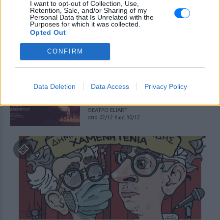
1821‑2021 Διακόσια Χρόνια
I want to opt-out of Collection, Use,
Retention, Sale, and/or Sharing of my
Δανεικά
Personal Data that Is Unrelated with the
Purposes for which it was collected.
ΠΡΙΝ 244 ΕΒΔΟΜΆΔΕΣ
Opted Out
LUNAR SPACE PATRA
17/12
CONFIRM
Σπήλιος Φλώρος ‑ Ξέρω τις
κινήσεις
Data Deletion
Data Access
Privacy Policy
ΠΡΙΝ 244 ΕΒΔΟΜΆΔΕΣ
ΘΕΑΤΡΟ ELIART
από 02/12 έως 30/12