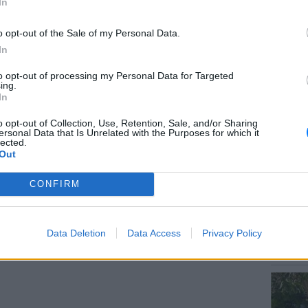
In
gr στο
Google News
και μάθετε πρώτοι
τα
o opt-out of the Sale of my Personal Data.
In
LIFESTY
 μπείτε στην
ροή ειδήσεων
του E-Daily.gr
to opt-out of processing my Personal Data for Targeted
Οι συν
ing.
εισιτήρ
In
r και στο Instagram
τις τιμ
o opt-out of Collection, Use, Retention, Sale, and/or Sharing
ersonal Data that Is Unrelated with the Purposes for which it
ΔΙΑΦΗΜΙΣΗ
lected.
Out
CONFIRM
ΕΥ ΖΗΝ
Data Deletion
Data Access
Privacy Policy
Γιατί γ
και πώ