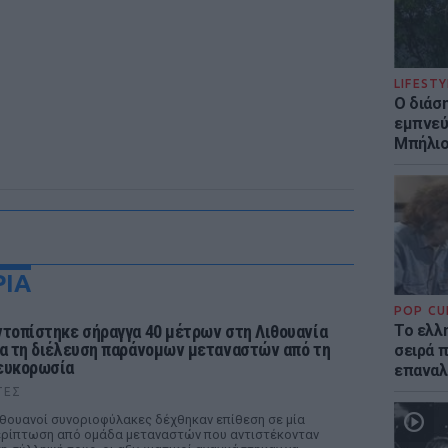
LIFESTY
Ο διάσ
εμπνεύ
Μπήλιο
ΡΙΑ
POP CU
ντοπίστηκε σήραγγα 40 μέτρων στη Λιθουανία
Το ελλη
ια τη διέλευση παράνομων μεταναστών από τη
σειρά 
ευκορωσία
επαναλ
ΤΕΣ
θουανοί συνοριοφύλακες δέχθηκαν επίθεση σε μία
ρίπτωση από ομάδα μεταναστών που αντιστέκονταν