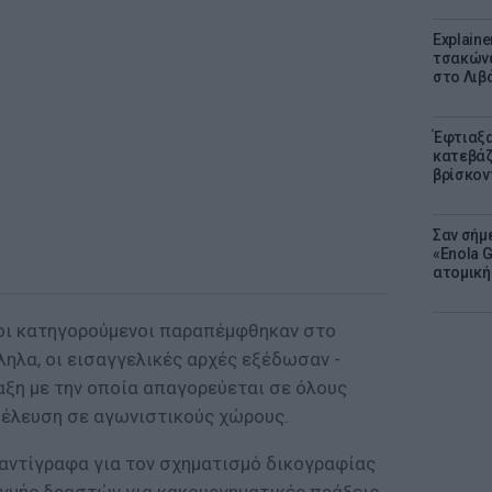
Explaine
τσακώνε
στο Λιβά
Έφτιαξα
κατεβάζ
βρίσκον
Σαν σήμ
«Enola 
ατομική
 οι κατηγορούμενοι παραπέμφθηκαν στο
ηλα, οι εισαγγελικές αρχές εξέδωσαν -
αξη με την οποία απαγορεύεται σε όλους
σέλευση σε αγωνιστικούς χώρους.
 αντίγραφα για τον σχηματισμό δικογραφίας
γμής δραστών για κακουργηματικές πράξεις.