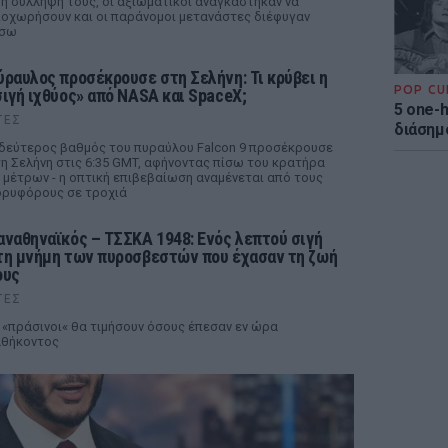
η σύλληψή τους, οι αξιωματικοί αναγκάστηκαν να
οχωρήσουν και οι παράνομοι μετανάστες διέφυγαν
ίσω
ύραυλος προσέκρουσε στη Σελήνη: Τι κρύβει η
POP CU
σιγή ιχθύος» από NASA και SpaceX;
5 one-h
ΤΕΣ
διάσημ
δεύτερος βαθμός του πυραύλου Falcon 9 προσέκρουσε
η Σελήνη στις 6:35 GMT, αφήνοντας πίσω του κρατήρα
 μέτρων - η οπτική επιβεβαίωση αναμένεται από τους
ρυφόρους σε τροχιά
αναθηναϊκός – ΤΣΣΚΑ 1948: Ενός λεπτού σιγή
τη μνήμη των πυροσβεστών που έχασαν τη ζωή
ους
ΤΕΣ
 «πράσινοι« θα τιμήσουν όσους έπεσαν εν ώρα
αθήκοντος