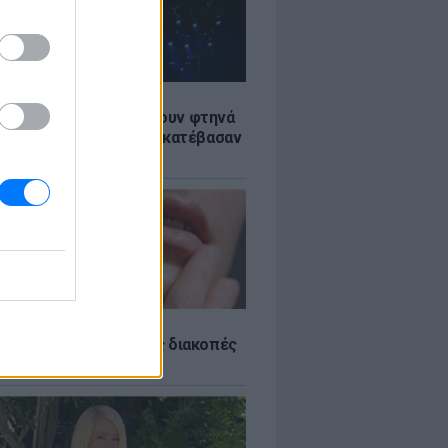
LE
αυλίες επιτέλους βγάζουν φτηνά
ια - Ποιοι καλλιτέχνες κατέβασαν
ές
εμίζουμε σπυράκια στις διακοπές
ς θα τα προλάβεις