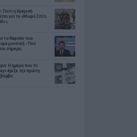
r: Γιατί η Αμερική
ται για το «Μικρό Σπίτι
δι»;
ν το Napster που
αμε μουσική - Πού
ται σήμερα;
ερα: Η ημέρα που το
Gay» έριξε την πρώτη
 βόμβα