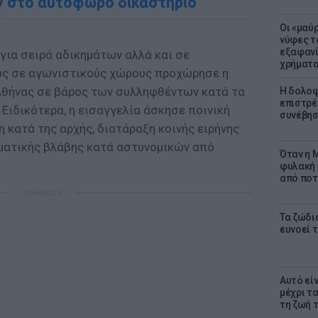
 στο αυτόφωρο δικαστήριο
Οι «μαύ
νύφες τ
εξαφανί
για σειρά αδικημάτων αλλά και σε
χρήματ
ς σε αγωνιστικούς χώρους προχώρησε η
Αθήνας σε βάρος των συλληφθέντων κατά τα
Η δολοφ
επιστρέ
Ειδικότερα, η εισαγγελία άσκησε ποινική
συνέβησ
η κατά της αρχής, διατάραξη κοινής ειρήνης
ματικής βλάβης κατά αστυνομικών από
Όταν η M
φυλακή 
από ποτ
ΔΙΑΦΗΜΙΣΗ
Τα ζώδια
ευνοεί 
Αυτό εί
μέχρι τ
τη ζωή 