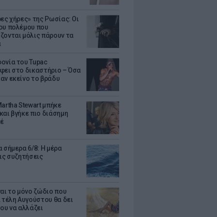
ρες χήρες» της Ρωσίας: Οι
ου πολέμου που
ζονται μόλις πάρουν τα
α
ονία του Tupac
φει στο δικαστήριο – Όσα
αν εκείνο το βράδυ
artha Stewart μπήκε
και βγήκε πιο διάσημη
έ
 σήμερα 6/8: Η μέρα
τις συζητήσεις
ναι το μόνο ζώδιο που
α τέλη Αυγούστου θα δει
του να αλλάζει