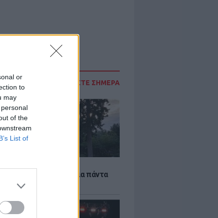
sonal or
ΔΙΑΒΑΣΤΕ ΣΗΜΕΡΑ
ection to
ou may
 personal
out of the
 downstream
B’s List of
Α
τέκτονας που άλλαξε για πάντα
ήνα