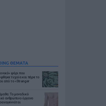
DING ΘΕΜΑΤΑ
μονικό» ψάρι που
φθηκε τυχαία και πήρε το
ου από το «Stranger
έμαθα: Το μοναδικό
κό ανθρώπινο όργανο
οαναγεννάται