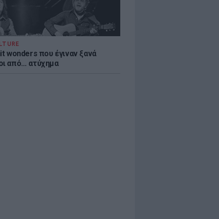
LTURE
it wonders που έγιναν ξανά
οι από… ατύχημα