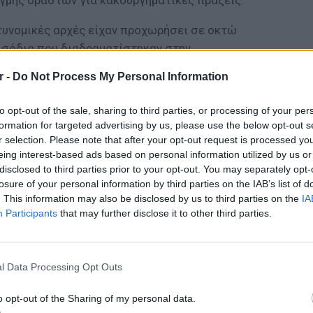
στυνομικές αρχές είχαν προχωρήσει σε οκτώ
ισόδια που διαδραματίστηκαν στην
 με τον Ολυμπιακό στο ΟΑΚΑ και ευθύνονται
r -
Do Not Process My Personal Information
 70ο λεπτό.
to opt-out of the sale, sharing to third parties, or processing of your per
formation for targeted advertising by us, please use the below opt-out s
r selection. Please note that after your opt-out request is processed y
eing interest-based ads based on personal information utilized by us or
ΔΙΑΦΗΜΙΣΗ
disclosed to third parties prior to your opt-out. You may separately opt-
losure of your personal information by third parties on the IAB’s list of
. This information may also be disclosed by us to third parties on the
IA
Participants
that may further disclose it to other third parties.
ΘΕΜΑΤ
Ο αρχι
την Αθ
l Data Processing Opt Outs
o opt-out of the Sharing of my personal data.