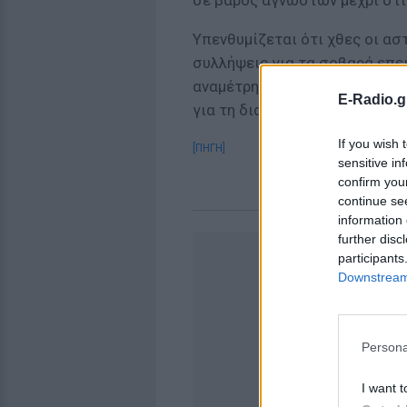
Υπενθυμίζεται ότι χθες οι α
συλλήψεις για τα σοβαρά επε
αναμέτρηση του Παναθηναϊκού
E-Radio.g
για τη διακοπή του αγώνα στο
If you wish 
[ΠΗΓΗ]
sensitive in
confirm you
continue se
information 
further disc
participants
Downstream 
Persona
I want t