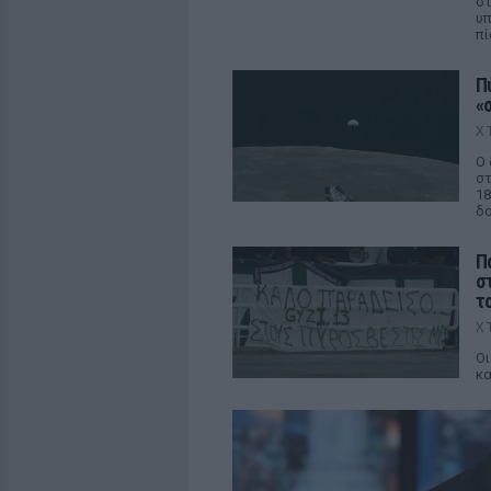
στ
υπ
π
Π
«
Χ
Ο 
στ
18
δο
Π
σ
τ
Χ
Οι
κ