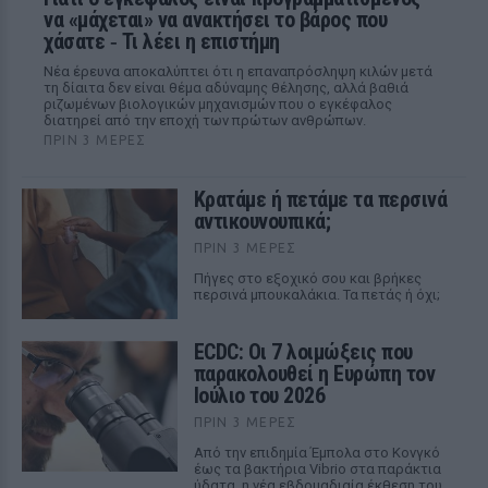
να «μάχεται» να ανακτήσει το βάρος που
χάσατε ‑ Τι λέει η επιστήμη
Νέα έρευνα αποκαλύπτει ότι η επαναπρόσληψη κιλών μετά
τη δίαιτα δεν είναι θέμα αδύναμης θέλησης, αλλά βαθιά
ριζωμένων βιολογικών μηχανισμών που ο εγκέφαλος
διατηρεί από την εποχή των πρώτων ανθρώπων.
ΠΡΙΝ 3 ΜΈΡΕΣ
Κρατάμε ή πετάμε τα περσινά
αντικουνουπικά;
ΠΡΙΝ 3 ΜΈΡΕΣ
Πήγες στο εξοχικό σου και βρήκες
περσινά μπουκαλάκια. Τα πετάς ή όχι;
ECDC: Οι 7 λοιμώξεις που
παρακολουθεί η Ευρώπη τον
Ιούλιο του 2026
ΠΡΙΝ 3 ΜΈΡΕΣ
Από την επιδημία Έμπολα στο Κονγκό
έως τα βακτήρια Vibrio στα παράκτια
ύδατα, η νέα εβδομαδιαία έκθεση του