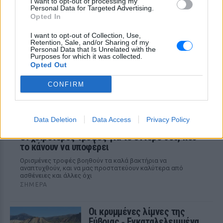
I want to opt-out of processing my
δεν πρέπει να αγνοήσεις
Personal Data for Targeted Advertising.
Opted In
ΣΉΜΕΡΑ
Ο θυρεοειδής χτυπάει πολλές γυναίκες
I want to opt-out of Collection, Use,
χωρίς να το καταλάβουν εγκαίρως
Retention, Sale, and/or Sharing of my
Personal Data that Is Unrelated with the
Purposes for which it was collected.
Opted Out
CONFIRM
Data Deletion
Data Access
Privacy Policy
Οι χειρότερες τροφές για το έντερό σου, που
το κάνουν να υποφέρει
Ορισμένες τροφές βοηθούν τα καλά βακτήρια να
αναπτυχθούν, και να μας προστατεύουν καλύτερα από
ασθένειες και άλλες όχι
ΣΉΜΕΡΑ
Οι κρυμμένες λίμνες της
Εύβοιας ‑ Εγκαταλελειμμένα