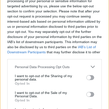
processing of your personal or sensitive information for
ΔΕΙΤΕ ΕΠΙΣΗΣ
targeted advertising by us, please use the below opt-out
section to confirm your selection. Please note that after your
ΣΤΗΝ ΙΔΙΑ ΚΑΤΗΓΟΡΙΑ
opt-out request is processed you may continue seeing
interest-based ads based on personal information utilized by
us or personal information disclosed to third parties prior to
Ελληνικό γιαούρτι: Μία
κουταλιά και τα scrambled
your opt-out. You may separately opt-out of the further
eggs θα απογειωθούν
disclosure of your personal information by third parties on the
IAB’s list of downstream participants. This information may
ΣΉΜΕΡΑ
also be disclosed by us to third parties on the
IAB’s List of
Το στραγγιστό γιαούρτι αλλάζει την υφή
Downstream Participants
that may further disclose it to other
και τον κορεσμό του πρωινού χωρίς να
third parties.
επηρεάζει τη γεύση.
Η νέα σχέση δεν έχει
Personal Data Processing Opt Outs
συγκατοίκηση – Και η Charlize
Theron το επιβεβαιώνει
I want to opt-out of the Sharing of my
personal data.
ΣΉΜΕΡΑ
Opted In
«Δεν νομίζω ότι μπορώ να ξαναζήσω με
I want to opt-out of the Sale of my
κάποιον» – Η εξομολόγηση της ηθοποιού
Personal Data.
Opted In
Πότε σου χτυπάει καμπανάκι ο
θυρεοειδής; Τα σημάδια που