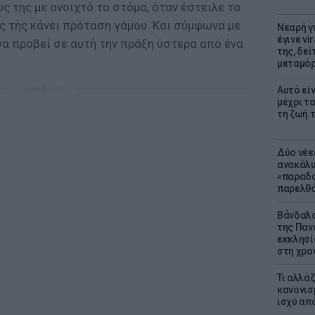
ς της με ανοιχτό το στόμα, όταν έστειλε τα
ς τής κάνει πρόταση γάμου. Και σύμφωνα με
Νεαρή γ
έγινε vi
να προβεί σε αυτή την πράξη ύστερα από ένα
της, δε
μεταμό
ΔΙΑΦΗΜΙΣΗ
Αυτό εί
μέχρι τ
τη ζωή 
Δύο νέε
ανακάλυ
«παραδο
παρελθ
Βάνδαλο
της Παν
εκκλησί
στη χρο
Τι αλλά
κανονισ
ισχύ απ