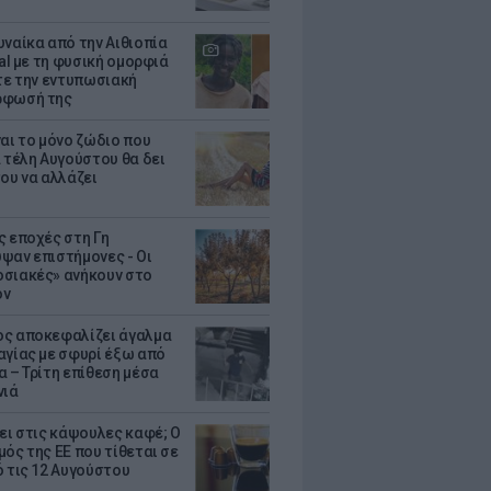
υναίκα από την Αιθιοπία
ral με τη φυσική ομορφιά
ίτε την εντυπωσιακή
ρφωσή της
ναι το μόνο ζώδιο που
α τέλη Αυγούστου θα δει
του να αλλάζει
ς εποχές στη Γη
ψαν επιστήμονες - Oι
σιακές» ανήκουν στο
όν
ς αποκεφαλίζει άγαλμα
αγίας με σφυρί έξω από
α – Τρίτη επίθεση μέσα
νιά
ζει στις κάψουλες καφέ; Ο
μός της ΕΕ που τίθεται σε
ό τις 12 Αυγούστου