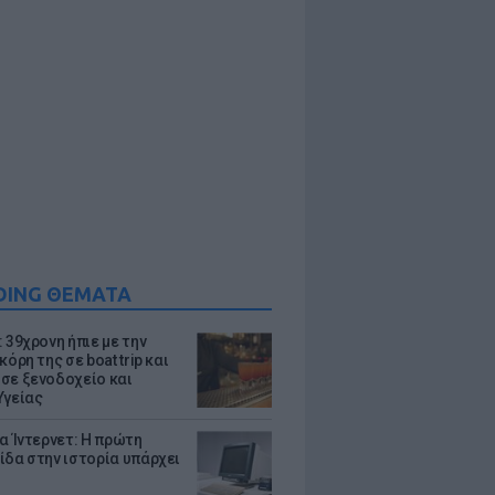
DING ΘΕΜΑΤΑ
 39χρονη ήπιε με την
κόρη της σε boat trip και
σε ξενοδοχείο και
Υγείας
ια Ίντερνετ: Η πρώτη
ίδα στην ιστορία υπάρχει