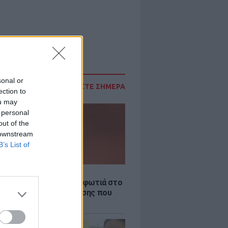
sonal or
ΔΙΑΒΑΣΤΕ ΣΗΜΕΡΑ
ection to
ou may
 personal
out of the
 downstream
B’s List of
Σ
νιστικό βίντεο από τη φωτιά στο
Γερμενό: Η νύχτα κόλασης που
 όσοι επιχειρούσαν