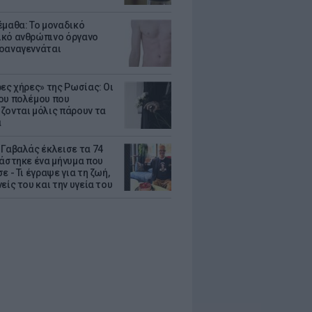
έμαθα: Το μοναδικό
κό ανθρώπινο όργανο
οαναγεννάται
ρες χήρες» της Ρωσίας: Οι
ου πολέμου που
ζονται μόλις πάρουν τα
α
 Γαβαλάς έκλεισε τα 74
ράστηκε ένα μήνυμα που
ε - Τι έγραψε για τη ζωή,
είς του και την υγεία του