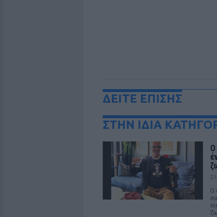
ΔΕΙΤΕ ΕΠΙΣΗΣ
ΣΤΗΝ ΙΔΙΑ ΚΑΤΗΓΟ
Ο
έ
ζ
Σ
Ο 
συ
οι
ζω