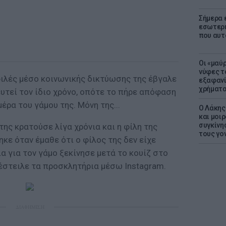
Σήμερα 
εσωτερι
που αυτ
Οι «μαύ
νύφες τ
φιλές μέσο κοινωνικής δικτύωσης της έβγαλε
εξαφανί
χρήματ
υτεί τον ίδιο χρόνο, οπότε το πήρε απόφαση
μέρα του γάμου της. Μόνη της...
Ο Λάκης
και μοι
συγκίνησ
της κρατούσε λίγα χρόνια και η φίλη της
τους γον
κε όταν έμαθε ότι ο φίλος της δεν είχε
α για τον γάμο ξεκίνησε μετά το κουίζ στο
 έστειλε τα προσκλητήρια μέσω Instagram.
ΔΙΑΦΗΜΙΣΗ