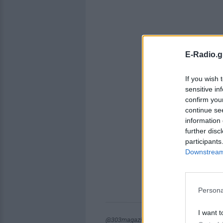
E-Radio.g
If you wish 
sensitive in
confirm you
continue se
information 
further disc
participants
Downstream 
Persona
I want t
@303magazine.com