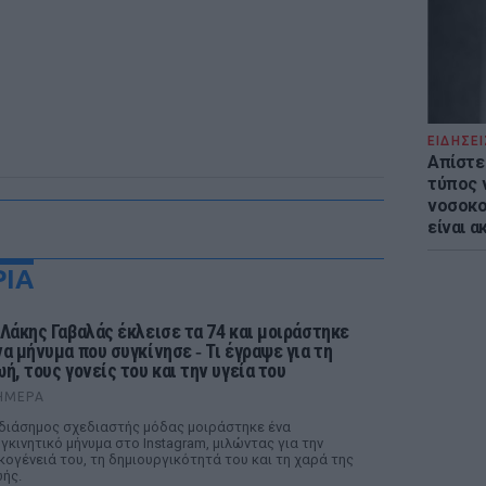
ΕΙΔΗΣΕΙ
Απίστε
τύπος 
νοσοκο
είναι α
ΡΙΑ
 Λάκης Γαβαλάς έκλεισε τα 74 και μοιράστηκε
να μήνυμα που συγκίνησε ‑ Τι έγραψε για τη
ωή, τους γονείς του και την υγεία του
ΉΜΕΡΑ
διάσημος σχεδιαστής μόδας μοιράστηκε ένα
γκινητικό μήνυμα στο Instagram, μιλώντας για την
κογένειά του, τη δημιουργικότητά του και τη χαρά της
ής.