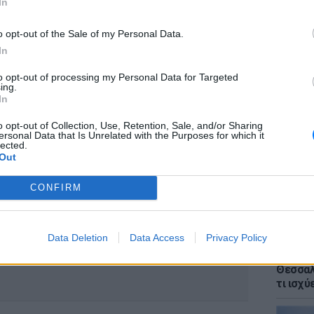
In
τορία στο Facebook, με αρκετές από τις
o opt-out of the Sale of my Personal Data.
τέτοιο φυσιολογικό. Ένας έγραψε «Αρχίσαμε
In
 γάμο 6 μήνες πριν αρραβωνιαστούμε», ενώ
to opt-out of processing my Personal Data for Targeted
μασία του γάμου πριν την πρόταση δεν είναι
ΕΙΔΗΣΕΙ
ing.
Voucher
 έχουν συμφωνήσει σε αυτό. Αλλά το να
In
κρίσιμ
νη σου είναι λίγο παράξενο».
χάσετε
o opt-out of Collection, Use, Retention, Sale, and/or Sharing
ersonal Data that Is Unrelated with the Purposes for which it
ΔΙΑΦΗΜΙΣΗ
lected.
Out
CONFIRM
Data Deletion
Data Access
Privacy Policy
ΕΙΔΗΣΕΙ
Αλλαγέ
Θεσσαλο
τι ισχύ