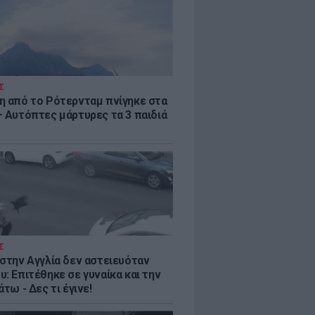
Σ
η από το Ρότερνταμ πνίγηκε στα
– Αυτόπτες μάρτυρες τα 3 παιδιά
Σ
 στην Αγγλία δεν αστειευόταν
: Επιτέθηκε σε γυναίκα και την
άτω - Δες τι έγινε!