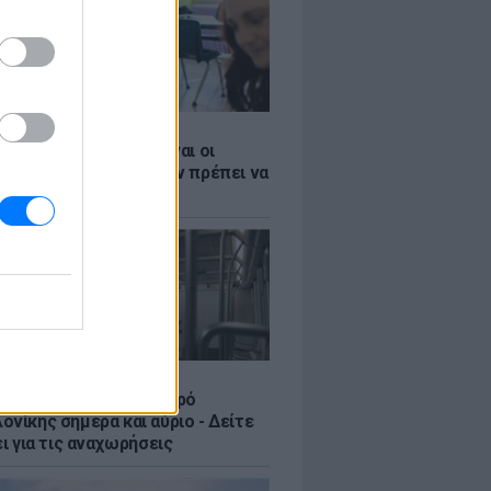
Σ
 ΕΣΠΑ 2026: Αυτές είναι οι
ες ημερομηνίες που δεν πρέπει να
Σ
ς στο ωράριο του Μετρό
νίκης σήμερα και αύριο - Δείτε
ει για τις αναχωρήσεις