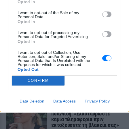
έγραψα το """"My Number
Opted In
One""""»
I want to opt-out of the Sale of my
ΧΤΕΣ
Personal Data.
Opted In
Ο συνθέτης μίλησε ανοιχτά για την
αχαριστία που βιώνει στον χώρο της
μουσικής, 22 χρόνια μετά τη νίκη της
I want to opt-out of processing my
Ελλάδας στη Eurovision.
Personal Data for Targeted Advertising.
Opted In
Νεαρός στο λιμάνι του Πειραιά:
«Πάω διακοπές έναν μήνα» ‑ Η
I want to opt-out of Collection, Use,
απίθανη ατάκα στην κάμερα του
Retention, Sale, and/or Sharing of my
Personal Data that Is Unrelated with the
MEGA
Purposes for which it was collected.
Opted Out
ΧΤΕΣ
Η κάμερα της εκπομπής «Κοινωνία Ώρα
CONFIRM
MEGA» κατέγραψε τη διασκεδαστική
στιγμή από το λιμάνι του Πειραιά, την
Παρασκευή 7 Αυγούστου.
Η Ελένη Βουλγαράκη ξεσπά για
Data Deletion
Data Access
Privacy Policy
τις φήμες χωρισμού με τον
Ιωαννίδη: «Διασταυρώστε
καμία πληροφορία πριν
εκτοξεύσετε τη βλακεία σας»