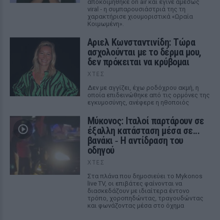
αποκοιμήθηκε on air και έγινε αμέσως
viral - η συμπαρουσιάστριά της τη
χαρακτήρισε χιουμοριστικά «Ωραία
Κοιμωμένη».
Αριελ Κωνσταντινίδη: Τώρα
ασχολούνται με το δέρμα μου,
δεν πρόκειται να κρύβομαι
ΧΤΕΣ
Δεν με αγγίζει, έχω ροδόχρου ακμή, η
οποία επιδεινώθηκε από τις ορμόνες της
εγκυμοσύνης, ανέφερε η ηθοποιός
Μύκονος: Ιταλοί παρτάρουν σε
έξαλλη κατάσταση μέσα σε...
βανάκι ‑ Η αντίδραση του
οδηγού
ΧΤΕΣ
Στα πλάνα που δημοσιεύει το Mykonos
live TV, οι επιβάτες φαίνονται να
διασκεδάζουν με ιδιαίτερα έντονο
τρόπο, χοροπηδώντας, τραγουδώντας
και φωνάζοντας μέσα στο όχημα