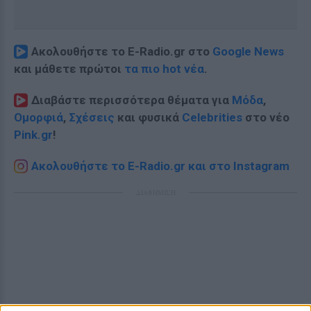
Ακολουθήστε το E-Radio.gr στο
Google News
και μάθετε πρώτοι
τα πιο hot νέα
.
Διαβάστε περισσότερα θέματα για
Μόδα
,
Ομορφιά
,
Σχέσεις
και φυσικά
Celebrities
στο νέο
Pink.gr
!
Ακολουθήστε το E-Radio.gr και στο Instagram
ΔΙΑΦΗΜΙΣΗ