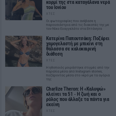
κορμί της στα καταγάλανα νερά
του Ιονίου
ΧΤΕΣ
Οι φωτογραφίες που ανέβασε η
παρουσιάστρια από τις διακοπές της με
τον Νίκο Ευαγγελάτο στα Επτάνησα
Κατερίνα Παπουτσάκη: Ποζάρει
χαμογελαστή με μπικίνι στη
θάλασσα σε καλοκαιρινή
διάθεση
ΧΤΕΣ
Η ηθοποιός μοιράστηκε στιγμές από την
παραλία μέσα από Instagram stories,
ποζάροντας μέσα στο νερό με τα αγόρια
της
Charlize Theron: Η «Καλυψώ»
κλείνει τα 51 ‑ H ζωή και ο
ρόλος που άλλαξε τα πάντα για
εκείνη
ΧΤΕΣ