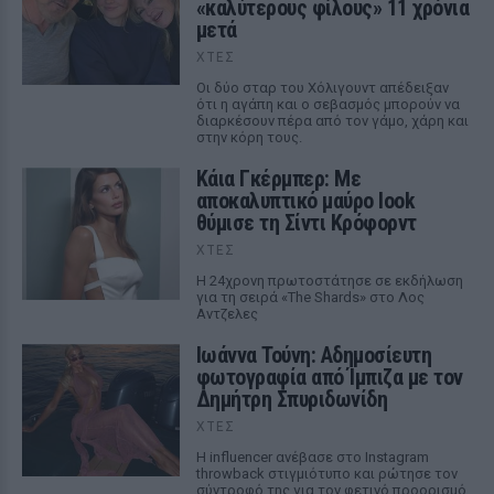
«καλύτερους φίλους» 11 χρόνια
μετά
ΧΤΕΣ
Οι δύο σταρ του Χόλιγουντ απέδειξαν
ότι η αγάπη και ο σεβασμός μπορούν να
διαρκέσουν πέρα από τον γάμο, χάρη και
στην κόρη τους.
Κάια Γκέρμπερ: Με
αποκαλυπτικό μαύρο look
θύμισε τη Σίντι Κρόφορντ
ΧΤΕΣ
Η 24χρονη πρωτοστάτησε σε εκδήλωση
για τη σειρά «The Shards» στο Λος
Αντζελες
Ιωάννα Τούνη: Αδημοσίευτη
φωτογραφία από Ίμπιζα με τον
Δημήτρη Σπυριδωνίδη
ΧΤΕΣ
Η influencer ανέβασε στο Instagram
throwback στιγμιότυπο και ρώτησε τον
σύντροφό της για τον φετινό προορισμό