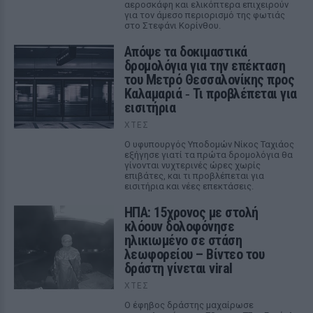
αεροσκάφη και ελικόπτερα επιχειρούν
για τον άμεσο περιορισμό της φωτιάς
στο Στεφάνι Κορίνθου.
Απόψε τα δοκιμαστικά
δρομολόγια για την επέκταση
του Μετρό Θεσσαλονίκης προς
Καλαμαριά ‑ Τι προβλέπεται για
εισιτήρια
ΧΤΕΣ
Ο υφυπουργός Υποδομών Νίκος Ταχιάος
εξήγησε γιατί τα πρώτα δρομολόγια θα
γίνονται νυχτερινές ώρες χωρίς
επιβάτες, και τι προβλέπεται για
εισιτήρια και νέες επεκτάσεις.
ΗΠΑ: 15χρονος με στολή
κλόουν δολοφόνησε
ηλικιωμένο σε στάση
λεωφορείου – Βίντεο του
δράστη γίνεται viral
ΧΤΕΣ
Ο έφηβος δράστης μαχαίρωσε