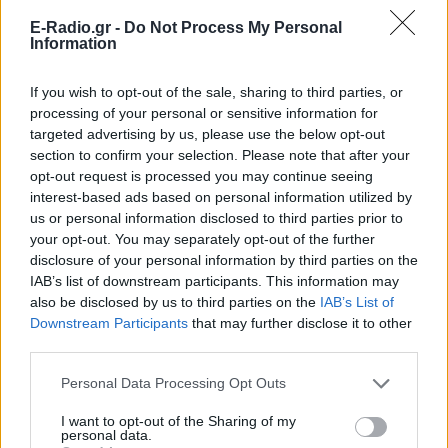
E-Radio.gr -
Do Not Process My Personal
Για ακόμη περισσότερα
νέα
, μπείτε στην
ροή
Information
ειδήσεων
του E-Daily.gr
If you wish to opt-out of the sale, sharing to third parties, or
Ακολουθήστε το E-Radio.gr και στο Instagram
processing of your personal or sensitive information for
targeted advertising by us, please use the below opt-out
ΔΙΑΦΗΜΙΣΗ
section to confirm your selection. Please note that after your
opt-out request is processed you may continue seeing
interest-based ads based on personal information utilized by
us or personal information disclosed to third parties prior to
your opt-out. You may separately opt-out of the further
disclosure of your personal information by third parties on the
IAB’s list of downstream participants. This information may
also be disclosed by us to third parties on the
IAB’s List of
Downstream Participants
that may further disclose it to other
third parties.
Personal Data Processing Opt Outs
I want to opt-out of the Sharing of my
personal data.