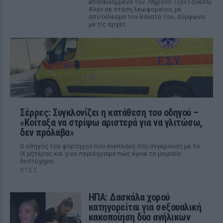
επανειλημμένα τον 78χρονο Τζον Γουέσλι
Αλεν σε στάση λεωφορείου, με
αποτέλεσμα τον θάνατό του, σύμφωνα
με τις αρχές
Σέρρες: Συγκλονίζει η κατάθεση του οδηγού –
«Κοίταξα να στρίψω αριστερά για να γλιτώσω,
δεν πρόλαβα»
Ο οδηγός του φορτηγού που ενεπλάκη στη σύγκρουση με το
ΙΧ μητέρας και γιου περιέγραψε πώς έγινε το μοιραίο
δυστύχημα.
ΧΤΕΣ
ΗΠΑ: Δασκάλα χορού
κατηγορείται για σeξουαλική
κακοποίηση δύο ανήλικων