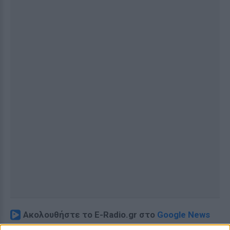
Ακολουθήστε το E-Radio.gr στο
Google News
και μάθετε πρώτοι
τα πιο hot νέα
.