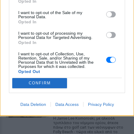
Opted In
I want to opt-out of the Sale of my
Personal Data.
Opted In
I want to opt-out of processing my
Personal Data for Targeted Advertising.
Opted In
ΔΕΙΤΕ ΕΠΙΣΗΣ
I want to opt-out of Collection, Use,
Retention, Sale, and/or Sharing of my
Personal Data that Is Unrelated with the
Purposes for which it was collected.
ΣΤΗΝ ΙΔΙΑ ΚΑΤΗΓΟΡΙΑ
Opted Out
CONFIRM
«Θέλω τον μπαμπά μου»: Το
βίντεο της μεθυσμένης οδηγού
που σκότωσε νύφη ώρες μετά
τον γάμο της
Data Deletion
Data Access
Privacy Policy
ΧΤΕΣ
Η Jamie Lee Komoroski, με αλκοόλ
τριπλάσιο του νόμιμου ορίου, έπεσε
πάνω στο golf cart των νεόνυμφων στο
Folly Beach - τώρα νέο υλικό από το