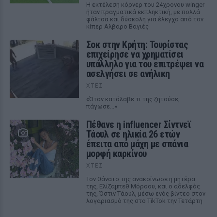
Η εκτέλεση κόρνερ του 24χρονου winger
ήταν πραγματικά εκπληκτική, με πολλά
φάλτσα και δύσκολη για έλεγχο από τον
κίπερ Αλβαρο Βαγιές
Σοκ στην Κρήτη: Τουρίστας
επιχείρησε να χρηματίσει
υπάλληλο για του επιτρέψει να
ασελγήσει σε ανήλικη
ΧΤΕΣ
«Όταν κατάλαβε τι της ζητούσε,
πάγωσε...»
Πέθανε η influencer Σίντνεϊ
Τάουλ σε ηλικία 26 ετών
έπειτα από μάχη με σπάνια
μορφή καρκίνου
ΧΤΕΣ
Τον θάνατο της ανακοίνωσε η μητέρα
της, Ελίζαμπεθ Μόροου, και ο αδελφός
της, Όστιν Τάουλ, μέσω ενός βίντεο στον
λογαριασμό της στο TikTok την Τετάρτη