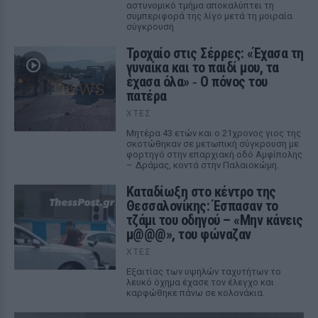
αστυνομικό τμήμα αποκαλύπτει τη
συμπεριφορά της λίγο μετά τη μοιραία
σύγκρουση
Τροχαίο στις Σέρρες: «Έχασα τη
γυναίκα και το παιδί μου, τα
έχασα όλα» ‑ Ο πόνος του
πατέρα
ΧΤΕΣ
Μητέρα 43 ετών και ο 21χρονος γιος της
σκοτώθηκαν σε μετωπική σύγκρουση με
φορτηγό στην επαρχιακή οδό Αμφίπολης
– Δράμας, κοντά στην Παλαιοκώμη.
Καταδίωξη στο κέντρο της
Θεσσαλονίκης: Έσπασαν το
τζάμι του οδηγού – «Μην κάνεις
μ@@@», του φώναζαν
ΧΤΕΣ
Εξαιτίας των υψηλών ταχυτήτων το
λευκό όχημα έχασε τον έλεγχο και
καρφώθηκε πάνω σε κολονάκια.