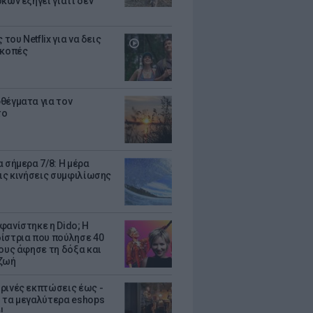
κων εξηγεί γιατί δεν
ς του Netflix για να δεις
ακοπές
θέγματα για τον
το
 σήμερα 7/8: Η μέρα
τις κινήσεις συμφιλίωσης
φανίστηκε η Dido; Η
ίστρια που πούλησε 40
κους άφησε τη δόξα και
ζωή
ρινές εκπτώσεις έως -
 τα μεγαλύτερα eshops
!