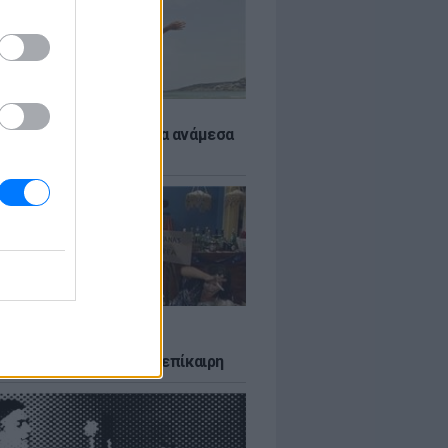
 αποφύγεις το σύγκαμα ανάμεσα
μηρούς
2:40 μμ PST
LTURE
δία που σατίρισε τον
υτισμό και παραμένει επίκαιρη