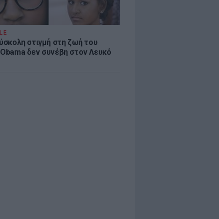
LE
δύσκολη στιγμή στη ζωή του
 Obama δεν συνέβη στον Λευκό