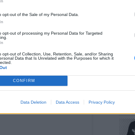
In
o opt-out of the Sale of my Personal Data.
In
to opt-out of processing my Personal Data for Targeted
ΕΥ ΖΗΝ
ing.
Πώς να
In
στους 
o opt-out of Collection, Use, Retention, Sale, and/or Sharing
ersonal Data that Is Unrelated with the Purposes for which it
lected.
Out
nstagram.
CONFIRM
 το χρήστη
Eliza C Manners
(@elizamanners) στις
6 Μάρ, 2019 στις 1
POP CU
Data Deletion
Data Access
Privacy Policy
Η κωμω
νεοπλο