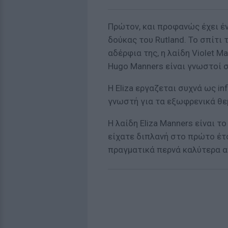
Πρώτον, και προφανώς έχει έν
δούκας του Rutland. Το σπίτι τ
αδέρφια της, η λαίδη Violet Ma
Hugo Manners είναι γνωστοί σ
Η Eliza εργαζεται συχνά ως inf
γνωστή για τα εξωφρενικά θε
Η λαίδη Eliza Manners είναι τ
είχατε διπλανή στο πρώτο έτος
πραγματικά περνά καλύτερα α