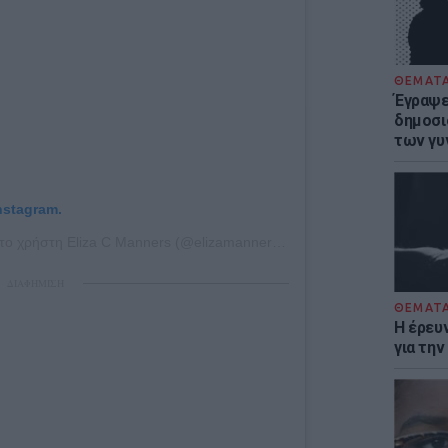
ΘΕΜΑΤ
Έγραψε 
δημοσι
των γυ
nstagram.
Η δημοσίευση κοινοποιήθηκε από το χρήστη Eliza C Manners (@elizamanners)
στις
10 Φεβ, 2019 στις 1
ΔΙΑΦΗΜΙΣΗ
ΘΕΜΑΤ
Η έρευ
για τη