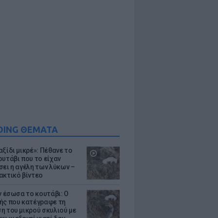
DING ΘΕΜΑΤΑ
ξίδι μικρέ»: Πέθανε το
ουτάβι που το είχαν
σει η αγέλη των λύκων –
ακτικό βίντεο
ν έσωσα το κουτάβι: Ο
ής που κατέγραφε τη
η του μικρού σκυλιού με