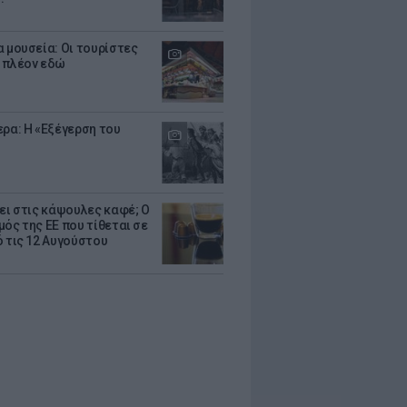
α μουσεία: Οι τουρίστες
 πλέον εδώ
ερα: Η «Εξέγερση του
ζει στις κάψουλες καφέ; Ο
μός της ΕΕ που τίθεται σε
ό τις 12 Αυγούστου