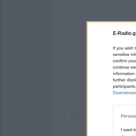
E-Radio.g
If you wish 
sensitive in
confirm you
continue se
information 
further disc
participants
Downstream 
Persona
I want t