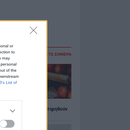
sonal or
ection to
ΔΙΑΒΑΣΤΕ ΣΗΜΕΡΑ
ou may
 personal
out of the
 downstream
B’s List of
τα που μπορουν να διατηρηθούν
ψυγείου το καλοκαίρι