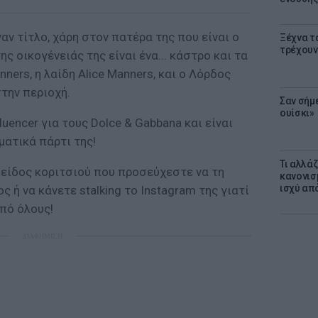
αν τίτλο, χάρη στον πατέρα της που είναι ο
Ξέχνα τ
τρέχουν
ης οικογένειάς της είναι ένα... κάστρο και τα
nners, η λαίδη Alice Manners, και ο Λόρδος
την περιοχή.
Σαν σήμ
ουίσκι»
luencer για τους Dolce & Gabbana και είναι
ματικά πάρτι της!
Τι αλλά
ο είδος κοριτσιού που προσεύχεστε να τη
κανονισ
ισχύ απ
 ή να κάνετε stalking το Instagram της γιατί
πό όλους!
ΔΙΑΦΗΜΙΣΗ