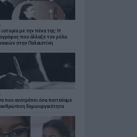
Α
ιστορία με την πένα της: Η
ογράφος που άλλαξε τον ρόλο
ναικών στην Παλαιστίνη
1:02 πμ PST
Α
να που ανατρέπει όσα πιστεύαμε
ν ανθρώπινη δημιουργικότητα