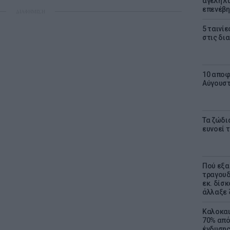
αγέλη λύ
επενέβη
ΔΙΑΦΗΜΙΣΗ
5 ταινίε
στις δι
10 αποφ
Αύγουσ
Τα ζώδια
ευνοεί 
Πού εξα
τραγουδ
εκ. δίσ
άλλαξε 
Καλοκαι
70% από
ένδυσης