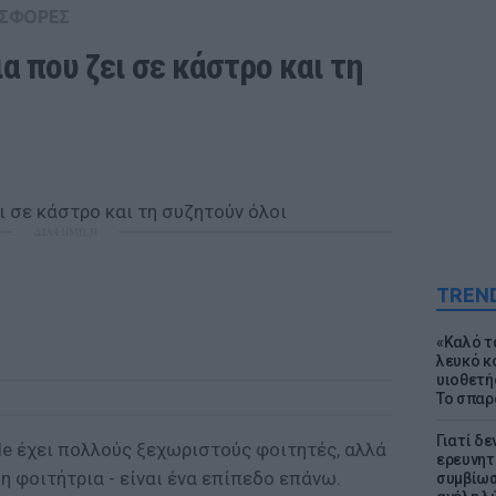
ΣΦΟΡΕΣ
α που ζει σε κάστρο και τη 
ΔΙΑΦΗΜΙΣΗ
TREN
«Καλό τα
λευκό κ
υιοθετή
Το σπαρ
Γιατί δε
le έχει πολλούς ξεχωριστούς φοιτητές, αλλά
ερευνητ
έση φοιτήτρια - είναι ένα επίπεδο επάνω.
συμβίωσ