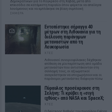
Δημοκρατικών για το Κογκρέσο στη Χαβάη, μετά από
επεισόδιο σε κατάμεστη παραλία όπου φέρεται να απείλησε
λουόμενους και να εμπλάκηκε σε βίαιη συμπλοκή
ΣΉΜΕΡΑ
Εντοπίστηκε σήραγγα 40
μέτρων στη Λιθουανία για τη
διέλευση παράνομων
μεταναστών από τη
Λευκορωσία
ΧΤΕΣ
Λιθουανοί συνοριοφύλακες δέχθηκαν
επίθεση σε μία περίπτωση από ομάδα
μεταναστών που αντιστέκονταν στη
σύλληψή τους, οι αξιωματικοί
αναγκάστηκαν να υποχωρήσουν και οι
παράνομοι μετανάστες διέφυγαν πίσω
Πύραυλος προσέκρουσε στη
Σελήνη: Τι κρύβει η «σιγή
ιχθύος» από NASA και SpaceX;
ΧΤΕΣ
Ο δεύτερος βαθμός του πυραύλου Falcon