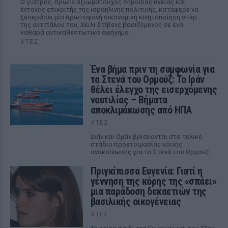
Ο γιατρός, πρώην αξιωματούχος δημόσιας υγείας και
έντονος επικριτής της ισραηλινής πολιτικής, κατάφερε να
ξεπεράσει μία πρωτοφανή οικονομική κινητοποίηση υπέρ
της αντιπάλου του, Χέιλι Στίβενς βασιζόμενος σε ένα
καθαρά αντικαθεστωτικό αφήγημα
ΧΤΕΣ
Ένα βήμα πριν τη συμφωνία για
τα Στενά του Ορμούζ: Το Ιράν
θέλει έλεγχο της εισερχόμενης
ναυτιλίας – Βήματα
αποκλιμάκωσης από ΗΠΑ
ΧΤΕΣ
Ιράν και Ομάν βρίσκονται στο τελικό
στάδιο προετοιμασίας κοινής
ανακοίνωσης για τα Στενά του Ορμούζ
Πριγκίπισσα Ευγενία: Γιατί η
γέννηση της κόρης της «σπάει»
μια παράδοση δεκαετιών της
βασιλικής οικογένειας
ΧΤΕΣ