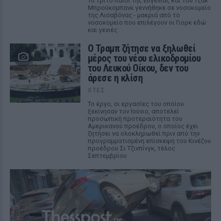
Το τρίτο παιδί της Ευγενίας και του Τζακ
Μπρούκσμπανκ γεννήθηκε σε νοσοκομείο
της Λισαβόνας - μακριά από το
νοσοκομείο που επιλέγουν οι Γιορκ εδώ
και γενιές.
Ο Τραμπ ζήτησε να ξηλωθεί
μέρος του νέου ελικοδρομίου
του Λευκού Οίκου, δεν του
άρεσε η κλίση
ΧΤΕΣ
Το έργο, οι εργασίες του οποίου
ξεκίνησαν τον Ιούνιο, αποτελεί
προσωπική προτεραιότητα του
Αμερικανού προέδρου, ο οποίος έχει
ζητήσει να ολοκληρωθεί πριν από την
προγραμματισμένη επίσκεψη του Κινέζου
προέδρου Σι Τζινπίνγκ, τέλος
Σεπτεμβρίου