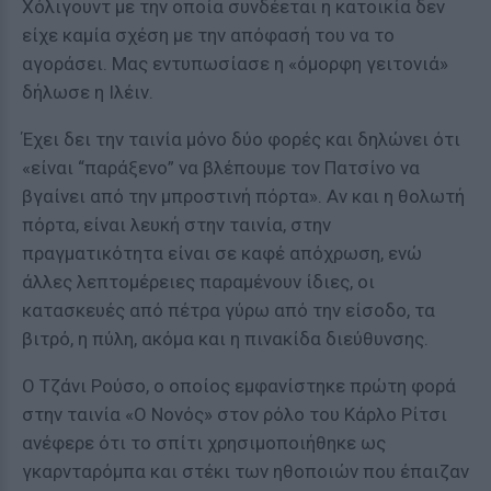
Χόλιγουντ με την οποία συνδέεται η κατοικία δεν
είχε καμία σχέση με την απόφασή του να το
αγοράσει. Μας εντυπωσίασε η «όμορφη γειτονιά»
δήλωσε η Ιλέιν.
Έχει δει την ταινία μόνο δύο φορές και δηλώνει ότι
«είναι “παράξενο” να βλέπουμε τον Πατσίνο να
βγαίνει από την μπροστινή πόρτα». Αν και η θολωτή
πόρτα, είναι λευκή στην ταινία, στην
πραγματικότητα είναι σε καφέ απόχρωση, ενώ
άλλες λεπτομέρειες παραμένουν ίδιες, οι
κατασκευές από πέτρα γύρω από την είσοδο, τα
βιτρό, η πύλη, ακόμα και η πινακίδα διεύθυνσης.
Ο Τζάνι Ρούσο, ο οποίος εμφανίστηκε πρώτη φορά
στην ταινία «Ο Νονός» στον ρόλο του Κάρλο Ρίτσι
ανέφερε ότι το σπίτι χρησιμοποιήθηκε ως
γκαρνταρόμπα και στέκι των ηθοποιών που έπαιζαν