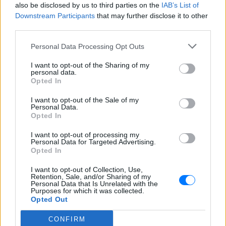
also be disclosed by us to third parties on the
IAB’s List of
Downstream Participants
that may further disclose it to other
third parties.
Personal Data Processing Opt Outs
I want to opt-out of the Sharing of my
personal data.
Opted In
I want to opt-out of the Sale of my
Personal Data.
Opted In
Ακολουθήστε το E-Radio.gr στο
Google News
και μάθετε πρώτοι
τα πιο hot νέα
.
I want to opt-out of processing my
Personal Data for Targeted Advertising.
Opted In
Διαβάστε περισσότερα θέματα για
Μόδα
,
Ομορφιά
,
Σχέσεις
και φυσικά
Celebrities
στο νέο
I want to opt-out of Collection, Use,
Retention, Sale, and/or Sharing of my
Pink.gr
!
Personal Data that Is Unrelated with the
Purposes for which it was collected.
Opted Out
Ακολουθήστε το E-Radio.gr και στο Instagram
CONFIRM
ΔΙΑΦΗΜΙΣΗ