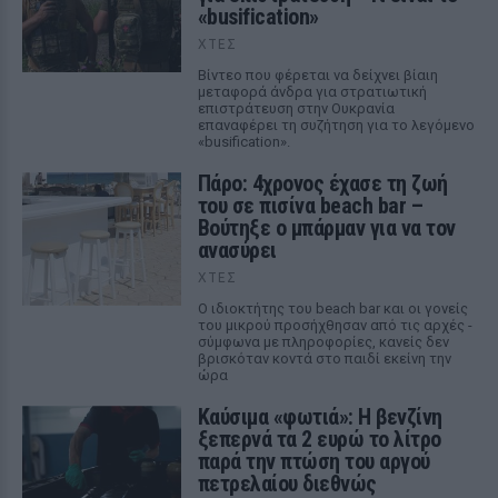
«busification»
ΧΤΕΣ
Βίντεο που φέρεται να δείχνει βίαιη
μεταφορά άνδρα για στρατιωτική
επιστράτευση στην Ουκρανία
επαναφέρει τη συζήτηση για το λεγόμενο
«busification».
Πάρο: 4χρονος έχασε τη ζωή
του σε πισίνα beach bar –
Βούτηξε ο μπάρμαν για να τον
ανασύρει
ΧΤΕΣ
Ο ιδιοκτήτης του beach bar και οι γονείς
του μικρού προσήχθησαν από τις αρχές -
σύμφωνα με πληροφορίες, κανείς δεν
βρισκόταν κοντά στο παιδί εκείνη την
ώρα
Καύσιμα «φωτιά»: Η βενζίνη
ξεπερνά τα 2 ευρώ το λίτρο
παρά την πτώση του αργού
πετρελαίου διεθνώς