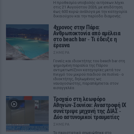
Η προθεσμία υποβολής αιτήσεων λήγει
στις 21 Αυγούστου 2026, με επιδότηση
έως 600 ευρώ ανάλογα με την κατηγορία
δικαιούχου και την περίοδο διαμονής.
4χρονος στην Πάρο:
Ανθρωποκτονία από αμέλεια
στο beach bar ‑ Τι έδειξε η
έρευνα
ΣΉΜΕΡΑ
Γονείς και ιδιοκτήτης του beach bar στη
φημισμένη παραλία της Πάρου
αντιμετωπίζουν κατηγορίες μετά τον
πνιγμό του μικρού παιδιού σε πισίνα - ο
ιδιοκτήτης, δηλωμένος ως
ναυαγοσώστης, παραπέμπεται στον
εισαγγελέα
Τροχαίο στη λεωφόρο
Αθηνών‑Σουνίου: Αναστροφή ΙΧ
συνέτριψε μηχανή της ΔΙΑΣ ‑
Δύο αστυνομικοί τραυματίες
ΣΉΜΕΡΑ
Το περιστατικό σημειώθηκε στο