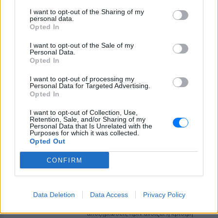
I want to opt-out of the Sharing of my
personal data.
Opted In
I want to opt-out of the Sale of my
Personal Data.
Opted In
I want to opt-out of processing my
Personal Data for Targeted Advertising.
ΔΕΙΤΕ ΕΠΙΣΗΣ
Opted In
I want to opt-out of Collection, Use,
ΣΤΗΝ ΙΔΙΑ ΚΑΤΗΓΟΡΙΑ
Retention, Sale, and/or Sharing of my
Personal Data that Is Unrelated with the
Purposes for which it was collected.
Χούθι χτύπησαν Aramco, Ιράν
Opted Out
σκληραίνει τους όρους για τα
Στενά του Ορμούζ
CONFIRM
ΣΉΜΕΡΑ
Πυρκαγιά στο διυλιστήριο της Τζαζάν
μετά από επίθεση drone - Η Τεχεράνη
Data Deletion
Data Access
Privacy Policy
απαιτεί αποχώρηση αμερικανικών
δυνάμεων, άρση κυρώσεων και
αποζημιώσεις πριν ανοίξει η κρίσιμη