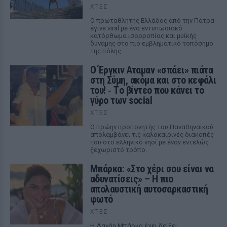
ΧΤΕΣ
Ο πρωταθλητής Ελλάδος από την Πάτρα
έγινε viral με ένα εντυπωσιακό
κατόρθωμα ισορροπίας και μυϊκής
δύναμης στο πιο εμβληματικό τοπόσημο
της πόλης.
Ο Έργκιν Αταμαν «σπάει» πιάτα
στη Σύμη, ακόμα και στο κεφάλι
του! ‑ Tο βίντεο που κάνει το
γύρο των social
ΧΤΕΣ
Ο πρώην προπονητής του Παναθηναϊκού
απολαμβάνει τις καλοκαιρινές διακοπές
του στο ελληνικό νησί με έναν εντελώς
ξεχωριστό τρόπο.
Μπάρκα: «Στο χέρι σου είναι να
αδυνατίσεις» – Η πιο
απολαυστική αυτοσαρκαστική
φωτό
ΧΤΕΣ
Η Δανάη Μπάρκα έχει δείξει