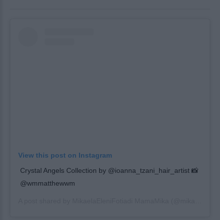
View this post on Instagram
Crystal Angels Collection by @ioanna_tzani_hair_artist 📸
@wmmatthewwm
A post shared by
MikaelaEleniFotiadi MamaMika
(@mikaelafotiadi.mamamika) on