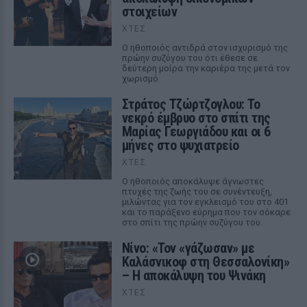
στοιχείων
ΧΤΕΣ
Ο ηθοποιός αντιδρά στον ισχυρισμό της
πρώην συζύγου του ότι έθεσε σε
δεύτερη μοίρα την καριέρα της μετά τον
χωρισμό
Στράτος Τζώρτζογλου: Το
νεκρό έμβρυο στο σπίτι της
Μαρίας Γεωργιάδου και οι 6
μήνες στο ψυχιατρείο
ΧΤΕΣ
Ο ηθοποιός αποκάλυψε άγνωστες
πτυχές της ζωής του σε συνέντευξη,
μιλώντας για τον εγκλεισμό του στο 401
και το παράξενο εύρημα που τον σόκαρε
στο σπίτι της πρώην συζύγου του.
Νίνο: «Τον «γάζωσαν» με
Καλάσνικοφ στη Θεσσαλονίκη»
– Η αποκάλυψη του Ψινάκη
ΧΤΕΣ