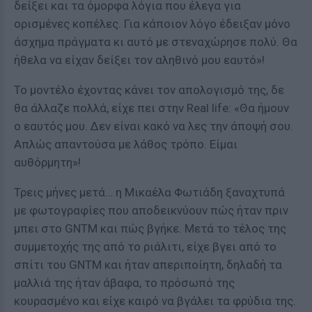
δείξει και τα όμορφα λόγια που έλεγα για
ορισμένες κοπέλες. Για κάποιον λόγο έδειξαν μόνο
άσχημα πράγματα κι αυτό με στεναχώρησε πολύ. Θα
ήθελα να είχαν δείξει τον αληθινό μου εαυτό»!
Το μοντέλο έχοντας κάνει τον απολογισμό της, δε
θα άλλαζε πολλά, είχε πει στην Real life: «Θα ήμουν
ο εαυτός μου. Δεν είναι κακό να λες την άποψή σου.
Απλώς απαντούσα με λάθος τρόπο. Είμαι
αυθόρμητη»!
Τρεις μήνες μετά… η Μικαέλα Φωτιάδη ξαναχτυπά
με φωτογραφίες που αποδεικνύουν πώς ήταν πριν
μπει στο GNTM και πώς βγήκε. Μετά το τέλος της
συμμετοχής της από το ριάλιτι, είχε βγει από το
σπίτι του GNTM και ήταν απεριποίητη, δηλαδή τα
μαλλιά της ήταν άβαφα, το πρόσωπό της
κουρασμένο και είχε καιρό να βγάλει τα φρύδια της.