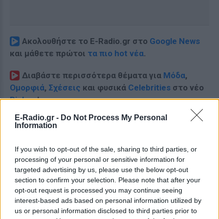
Ακολουθήστε το E-Radio.gr στο
Google News
και μάθετε πρώτοι
τα πιο hot νέα
.
Διαβάστε περισσότερα θέματα για
Μόδα
,
Ομορφιά
,
Σχέσεις
και φυσικά
Celebrities
στο νέο
Pink.gr
!
E-Radio.gr -
Do Not Process My Personal
Ακολουθήστε το E-Radio.gr και στο Instagram
Information
ΔΙΑΦΗΜΙΣΗ
If you wish to opt-out of the sale, sharing to third parties, or
processing of your personal or sensitive information for
targeted advertising by us, please use the below opt-out
section to confirm your selection. Please note that after your
opt-out request is processed you may continue seeing
interest-based ads based on personal information utilized by
us or personal information disclosed to third parties prior to